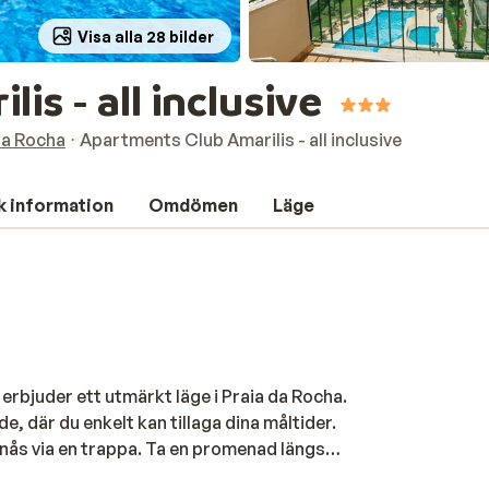
Visa alla 28 bilder
s - all inclusive
da Rocha
Apartments Club Amarilis - all inclusive
k information
Omdömen
Läge
erbjuder ett utmärkt läge i Praia da Rocha.
, där du enkelt kan tillaga dina måltider.
nås via en trappa. Ta en promenad längs
 sedan njuta av en god lunch. Väljer du att