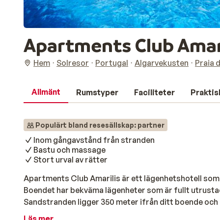
Apartments Club Amarili
Hem
Solresor
Portugal
Algarvekusten
Praia 
Allmänt
Rumstyper
Faciliteter
Praktis
Populärt bland resesällskap: partner
Inom gångavstånd från stranden
Bastu och massage
Stort urval av rätter
Apartments Club Amarilis är ett lägenhetshotell som 
Boendet har bekväma lägenheter som är fullt utrustade
Sandstranden ligger 350 meter ifrån ditt boende och 
vattenbrynet, bada och koppla av på en solstol för att
Läs mer