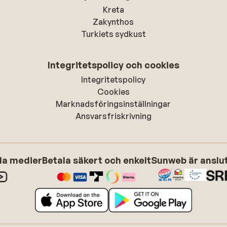
Kreta
Zakynthos
Turkiets sydkust
Integritetspolicy och cookies
Integritetspolicy
Cookies
Marknadsföringsinställningar
Ansvarsfriskrivning
ala medier
Betala säkert och enkelt
Sunweb är anslute