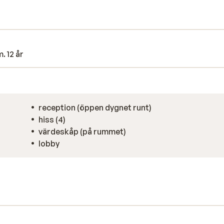
len eller besöka boendets wellness-
a längder i inomhuspoolen eller koppla av
poolbar finns på lägenhetsområdet.
. 12 år
reception (öppen dygnet runt)
hiss (4)
värdeskåp (på rummet)
lobby