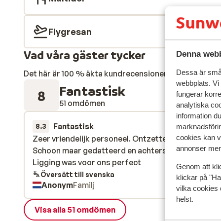
Flygresan
Vad våra gäster tycker
Denna webb
Dessa är små 
Det här är 100 % äkta kundrecensioner som verkligen 
webbplats. Vi
Fantastisk
8
fungerar korr
51 omdömen
analytiska coo
information d
Fantastisk
förra ve
8.3
marknadsförin
cookies kan vi
Zeer vriendelijk personeel. Ontzettend ruime kame
Zeer vriendelijk personeel. Ontzettend ruime kame
annonser mer 
Schoon maar gedatteerd en achterstallig onderho
Schoon maar gedatteerd en achterstallig onderho
Ligging was voor ons perfect
Ligging was voor ons perfect
Genom att kli
Översätt till svenska
klickar på "Ha
Anonym
Familj
vilka cookies 
helst.
Visa alla 51 omdömen