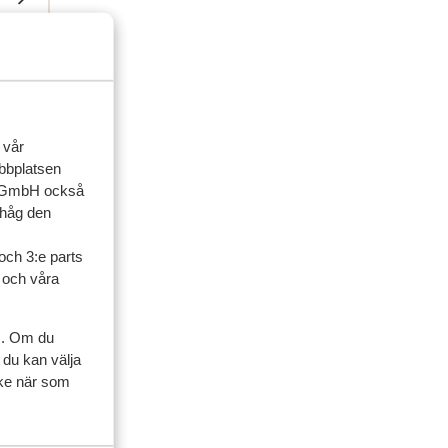
 vår
ner
ebbplatsen
up GmbH också
artner
ihåg den
sedan
och 3:e parts
l och våra
.
.
aalde
aalde
s. Om du
 du kan välja
ycke när som