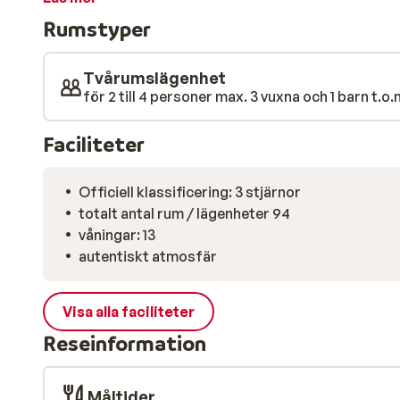
”stanna hemma” kan du njuta av svalkande dopp i poo
Rumstyper
avdelning, kanske kopplar du av i bastun, simma någr
med en lugnande massage. Restaurang samt bar och 
Tvårumslägenhet
för 2 till 4 personer max. 3 vuxna och 1 barn t.o.m
Faciliteter
Officiell klassificering: 3 stjärnor
totalt antal rum / lägenheter 94
våningar: 13
autentiskt atmosfär
Visa alla faciliteter
Reseinformation
Måltider