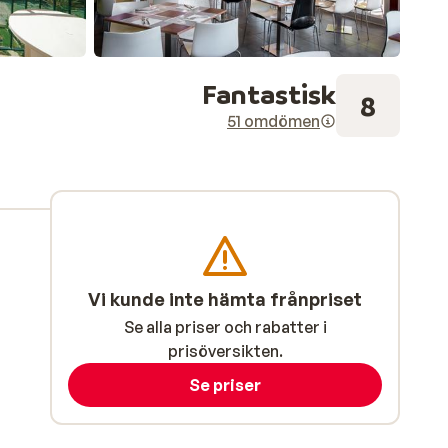
Fantastisk
8
51 omdömen
Vi kunde inte hämta frånpriset
Se alla priser och rabatter i
prisöversikten.
Se priser