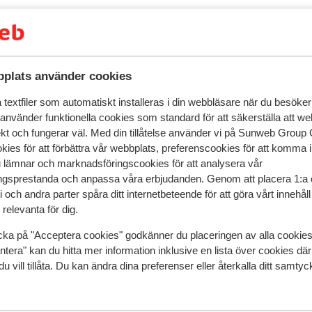
plats använder cookies
textfiler som automatiskt installeras i din webbläsare när du besöker
speglar deras upplevelser av vår produkt.
Mer om recensio
 använder funktionella cookies som standard för att säkerställa att w
ekt och fungerar väl. Med din tillåtelse använder vi på Sunweb Gro
Mest bokad av p
kies för att förbättra vår webbplats, preferenscookies för att komma 
u lämnar och marknadsföringscookies för att analysera vår
ckan
Bra
för 2 veckor 
7.0
gsprestanda och anpassa våra erbjudanden. Genom att placera 1:a 
 och andra parter spåra ditt internetbeteende för att göra vårt innehål
rs.
rs.
Sterk verouderde kamers, maar wel proper en ruim
Sterk verouderde kamers, maar wel proper en ruim
relevanta för dig.
ud.
ud.
Leuk zwembad. All in formule is een aanrader. Bep
Leuk zwembad. All in formule is een aanrader. Bep
maatijden komen wel vaak terug.
maatijden komen wel vaak terug.
cka på "Acceptera cookies" godkänner du placeringen av alla cookie
Översätt till svenska
ntera" kan du hitta mer information inklusive en lista över cookies där
Anonym
Familj
du vill tillåta. Du kan ändra dina preferenser eller återkalla ditt samt