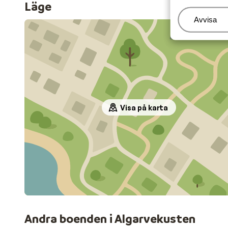
Läge
Hantera
Avvisa
Visa på karta
Andra boenden i Algarvekusten