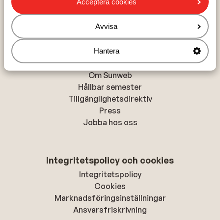
Acceptera cookies
Alanya
Rhodos-stad
Avvisa
Hantera
Om Sunweb
Om Sunweb
Hållbar semester
Tillgänglighetsdirektiv
Press
Jobba hos oss
Integritetspolicy och cookies
Integritetspolicy
Cookies
Marknadsföringsinställningar
Ansvarsfriskrivning