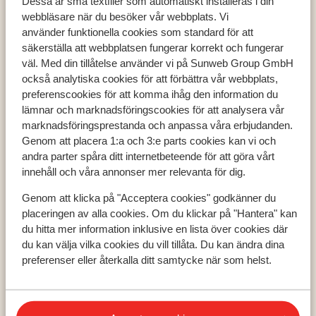
Dessa är små textfiler som automatiskt installeras i din
webbläsare när du besöker vår webbplats. Vi
använder funktionella cookies som standard för att
säkerställa att webbplatsen fungerar korrekt och fungerar
väl. Med din tillåtelse använder vi på Sunweb Group GmbH
Populära länder
också analytiska cookies för att förbättra vår webbplats,
preferenscookies för att komma ihåg den information du
Grekland
lämnar och marknadsföringscookies för att analysera vår
Turkiet
marknadsföringsprestanda och anpassa våra erbjudanden.
Spanien
Genom att placera 1:a och 3:e parts cookies kan vi och
andra parter spåra ditt internetbeteende för att göra vårt
innehåll och våra annonser mer relevanta för dig.
Populära regioner
Genom att klicka på "Acceptera cookies" godkänner du
Kreta
placeringen av alla cookies. Om du klickar på "Hantera" kan
Zakynthos
du hitta mer information inklusive en lista över cookies där
Turkiets sydkust
du kan välja vilka cookies du vill tillåta. Du kan ändra dina
preferenser eller återkalla ditt samtycke när som helst.
Populära städer
Chania