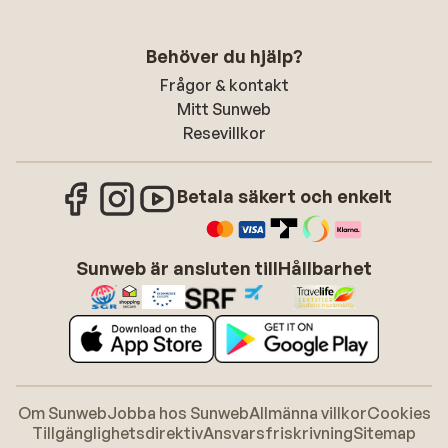
Behöver du hjälp?
Frågor & kontakt
Mitt Sunweb
Resevillkor
Betala säkert och enkelt
Sunweb är ansluten till
Hållbarhet
Om Sunweb
Jobba hos Sunweb
Allmänna villkor
Cookies
Tillgänglighetsdirektiv
Ansvarsfriskrivning
Sitemap