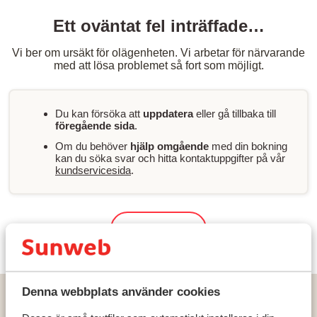
Ett oväntat fel inträffade…
Vi ber om ursäkt för olägenheten. Vi arbetar för närvarande
med att lösa problemet så fort som möjligt.
Du kan försöka att
uppdatera
eller gå tillbaka till
föregående sida
.
Om du behöver
hjälp omgående
med din bokning
kan du söka svar och hitta kontaktuppgifter på vår
kundservicesida
.
Sök & boka
Denna webbplats använder cookies
Hem
Solresor
Portugal
Algarvekusten
Manta Rota
Apartments Praia da Lota