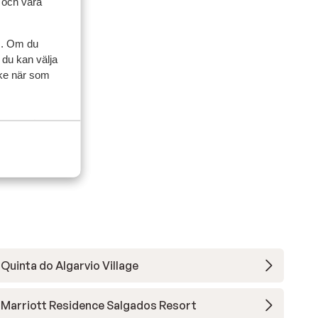
l och våra
 2024
s. Om du
 du kan välja
g je
g je
ycke när som
n
n
 Wij
 Wij
Quinta do Algarvio Village
Marriott Residence Salgados Resort