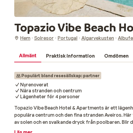
Topazio Vibe Beach Ho
Hem
Solresor
Portugal
Algarvekusten
Albufe
Allmänt
Praktisk information
Omdömen
Populärt bland resesällskap: partner
Nyrenoverat
Nära stranden och centrum
Lägenheter för 4 personer
Topazio Vibe Beach Hotel & Apartments är ett lägenh
populära centrum och den fina stranden Aveiros. Här f
av solen och en svalkande dryck från poolbaren. Blir 
snacks. I närområdet hittar du flera restauranger och
Läs mer