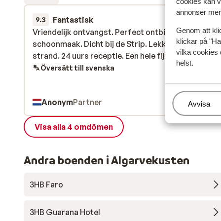
cookies kan vi
annonser mer 
Fantastisk
23 okt.
9.3
Genom att kli
Vriendelijk ontvangst. Perfect ontbijt. Dagelijkse
Vriendelijk ontvangst. Perfect ontbijt. Dagelijkse
klickar på "Ha
schoonmaak. Dicht bij de Strip. Lekker dicht bij het
schoonmaak. Dicht bij de Strip. Lekker dicht bij het
vilka cookies 
strand. 24 uurs receptie. Een hele fijne locatie.
strand. 24 uurs receptie. Een hele fijne locatie.
helst.
Översätt till svenska
Anonym
Partner
Hantera
Avvisa
Visa alla 4 omdömen
Andra boenden i Algarvekusten
3HB Faro
3HB Guarana Hotel