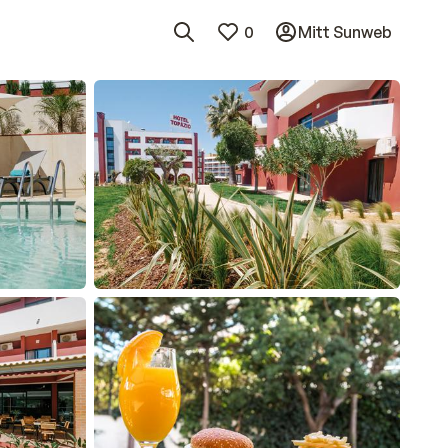
0
Mitt Sunweb