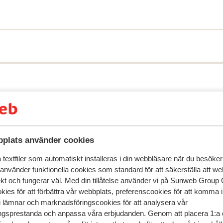
 modernt kök eller pentry. I din vistelse
 frukost. Vi rekommenderar Topazio Vibe
re barn som söker en avkopplande
plats använder cookies
textfiler som automatiskt installeras i din webbläsare när du besöker
 använder funktionella cookies som standard för att säkerställa att w
ekt och fungerar väl. Med din tillåtelse använder vi på Sunweb Gro
speglar deras upplevelser av vår produkt.
Mer om recensio
kies för att förbättra vår webbplats, preferenscookies för att komma 
u lämnar och marknadsföringscookies för att analysera vår
gsprestanda och anpassa våra erbjudanden. Genom att placera 1:a 
Mest bokad av p