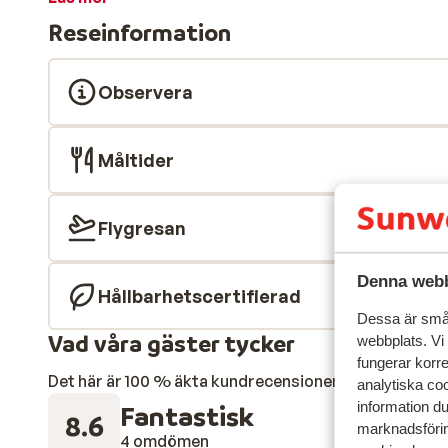
fint inredda lägenheter för upp till fyra personer, med
Reseinformation
ingår inga måltider men det är möjligt att boka med
Beach Hotel & Apartments för par och vuxna med äld
semester med nära till det mesta i Albufeira.
Observera
Måltider
Flygresan
Denna webb
Hållbarhetscertifierad
Dessa är små 
Vad våra gäster tycker
webbplats. Vi
fungerar korr
Det här är 100 % äkta kundrecensioner som verkligen 
analytiska coo
information d
Fantastisk
8.6
marknadsförin
4 omdömen