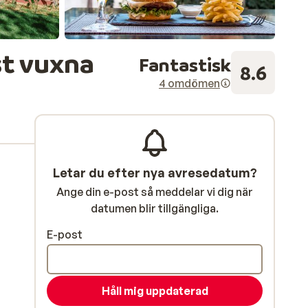
st vuxna
Fantastisk
8.6
4 omdömen
Letar du efter nya avresedatum?
Ange din e-post så meddelar vi dig när
datumen blir tillgängliga.
E-post
Håll mig uppdaterad