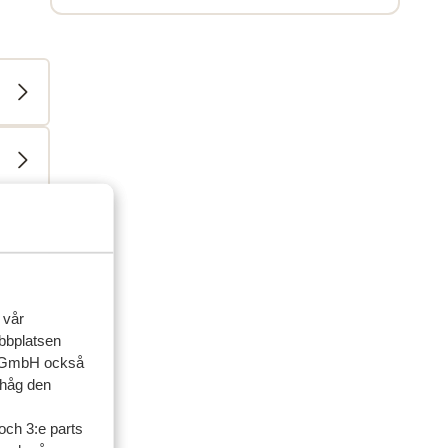
 vår
ebbplatsen
up GmbH också
ner
ihåg den
och 3:e parts
artner