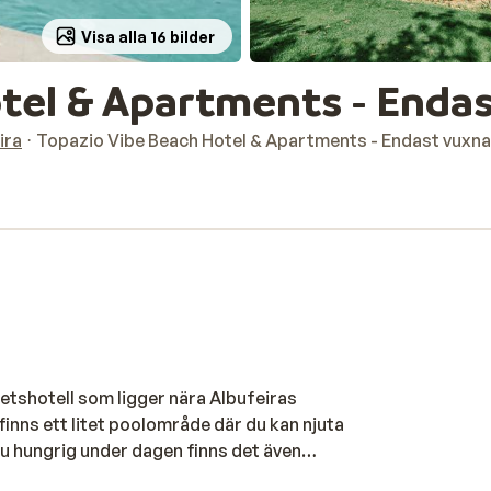
Visa alla 16 bilder
tel & Apartments - Enda
ira
Topazio Vibe Beach Hotel & Apartments - Endast vuxna
etshotell som ligger nära Albufeiras
inns ett litet poolområde där du kan njuta
du hungrig under dagen finns det även
 en livsmedelsaffär. Du bor i enkelt men