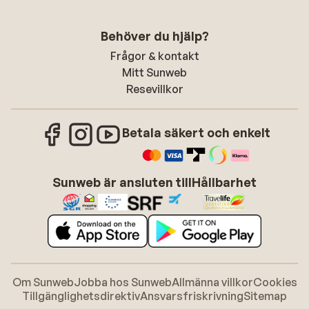
Behöver du hjälp?
Frågor & kontakt
Mitt Sunweb
Resevillkor
Betala säkert och enkelt
Sunweb är ansluten till
Hållbarhet
Om Sunweb
Jobba hos Sunweb
Allmänna villkor
Cookies
Tillgänglighetsdirektiv
Ansvarsfriskrivning
Sitemap