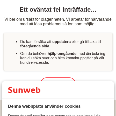
Ett oväntat fel inträffade…
Vi ber om ursäkt för olägenheten. Vi arbetar för närvarande
med att lösa problemet så fort som möjligt.
Du kan försöka att
uppdatera
eller gå tillbaka till
föregående sida
.
Om du behöver
hjälp omgående
med din bokning
kan du söka svar och hitta kontaktuppgifter på vår
kundservicesida
.
Sök & boka
Denna webbplats använder cookies
Hem
Solresor
Grekland
Kreta
Rethymnon
Ionia Suites Hotel
Dessa är små textfiler som automatiskt installeras i din