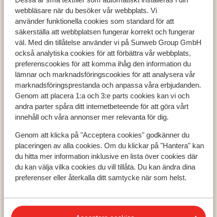
webbläsare när du besöker vår webbplats. Vi
använder funktionella cookies som standard för att
säkerställa att webbplatsen fungerar korrekt och fungerar
väl. Med din tillåtelse använder vi på Sunweb Group GmbH
Populära länder
också analytiska cookies för att förbättra vår webbplats,
preferenscookies för att komma ihåg den information du
Grekland
lämnar och marknadsföringscookies för att analysera vår
Turkiet
marknadsföringsprestanda och anpassa våra erbjudanden.
Spanien
Genom att placera 1:a och 3:e parts cookies kan vi och
andra parter spåra ditt internetbeteende för att göra vårt
innehåll och våra annonser mer relevanta för dig.
Populära regioner
Genom att klicka på "Acceptera cookies" godkänner du
Kreta
placeringen av alla cookies. Om du klickar på "Hantera" kan
Zakynthos
du hitta mer information inklusive en lista över cookies där
Turkiets sydkust
du kan välja vilka cookies du vill tillåta. Du kan ändra dina
preferenser eller återkalla ditt samtycke när som helst.
Populära städer
Chania