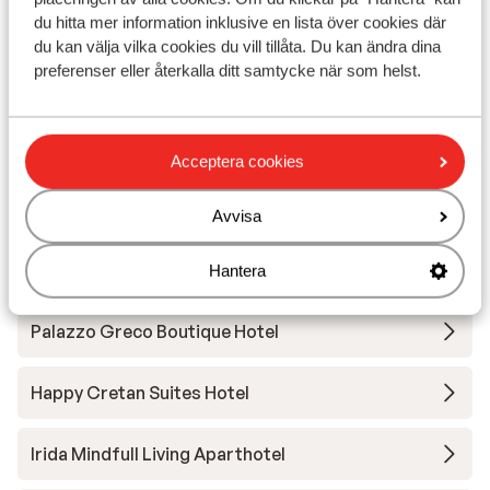
du hitta mer information inklusive en lista över cookies där
Bio Beach Boutique Hotel - endast vuxna
du kan välja vilka cookies du vill tillåta. Du kan ändra dina
preferenser eller återkalla ditt samtycke när som helst.
Aloe Boutique & Suites Hotel - endast vuxna
Aulus Chania, Curio Collection by Hilton
Acceptera cookies
Petra Mare Hotel
Avvisa
Iperion Beach Apartments
Hantera
Palazzo Greco Boutique Hotel
Happy Cretan Suites Hotel
Irida Mindfull Living Aparthotel