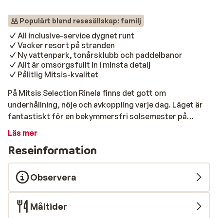
Populärt bland resesällskap: familj
All inclusive-service dygnet runt
Vacker resort på stranden
Ny vattenpark, tonårsklubb och paddelbanor
Allt är omsorgsfullt in i minsta detalj
Pålitlig Mitsis-kvalitet
På Mitsis Selection Rinela finns det gott om
underhållning, nöje och avkoppling varje dag. Läget är
fantastiskt för en bekymmersfri solsemester på
Kreta, nära Kokkini Hani. Du kan höra vågorna mjukt i
Läs mer
bakgrunden medan du ligger i sängen – så nära är den
Reseinformation
härliga sandstranden. Det är också en perfekt plats för
vattenlek tack vare de stora poolerna och de olika
rutschkanorna. Här finns en kompakt vattenpark med
Observera
tre rutschkanor samt en vattenlekplats för de små.
Tonårsklubben erbjuder gott om utrymme att träffa
Måltider
jämnåriga, och på de nya padelbanorna kan du spela en