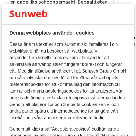
en dagelijks schoongemaakt. Bepaald eten
en dagelijks schoongemaakt. Bepaald eten
alldeles extra. Det finns flera barer för en trevlig drink,
werd vers gemaakt/bereid en was van
werd vers gemaakt/bereid en was van
och under hela dagen erbjuds läckra snacks. Från
goede kwaliteit. Zowel in zwembad als bij
goede kwaliteit. Zowel in zwembad als bij
popcorn till glass, men också sushi tillsammans med
de zee een lifeguard, dit vonden wij een
de zee een lifeguar...
mer
ett gott glas champagne – precis så som en riktig
extra plus.
Översätt till svenska
Denna webbplats använder cookies
semester ska vara!
John
Ano
Familj
Famil
Dessa är små textfiler som automatiskt installeras i din
webbläsare när du besöker vår webbplats. Vi
använder funktionella cookies som standard för att
Visa alla 212 omdömen
säkerställa att webbplatsen fungerar korrekt och fungerar
väl. Med din tillåtelse använder vi på Sunweb Group GmbH
Andra boenden i Kreta
också analytiska cookies för att förbättra vår webbplats,
preferenscookies för att komma ihåg den information du
lämnar och marknadsföringscookies för att analysera vår
Apartments Elounda Colour
marknadsföringsprestanda och anpassa våra erbjudanden.
Genom att placera 1:a och 3:e parts cookies kan vi och
Alkionides Seaside Aparthotel
andra parter spåra ditt internetbeteende för att göra vårt
innehåll och våra annonser mer relevanta för dig.
Harmony Boutique Resort Hotel
Genom att klicka på "Acceptera cookies" godkänner du
placeringen av alla cookies. Om du klickar på "Hantera" kan