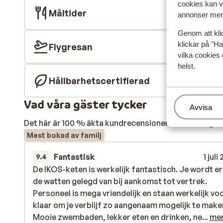
cookies kan vi
Måltider
annonser mer 
Genom att kli
klickar på "Ha
Flygresan
vilka cookies 
helst.
Hållbarhetscertifierad
Vad våra gäster tycker
Hantera
Avvisa
Det här är 100 % äkta kundrecensioner som verkligen 
Mest bokad av familj
Fantastisk
1 juli
9.4
De IKOS-keten is werkelijk fantastisch. Je wordt er
De IKOS-keten is werkelijk fantastisch. Je wordt er
de watten gelegd van bij aankomst tot vertrek.
de watten gelegd van bij aankomst tot vertrek.
Personeel is mega vriendelijk en staan werkelijk voo
Personeel is mega vriendelijk en staan werkelijk voo
klaar om je verblijf zo aangenaam mogelijk te make
klaar om je verblijf zo aangenaam mogelijk te make
Mooie zwembaden, lekker eten en drinken, netjes
Mooie zwembaden, lekker eten en drinken, ne...
me