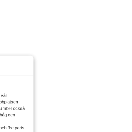
ng
k
 vår
ebbplatsen
up GmbH också
ihåg den
och 3:e parts