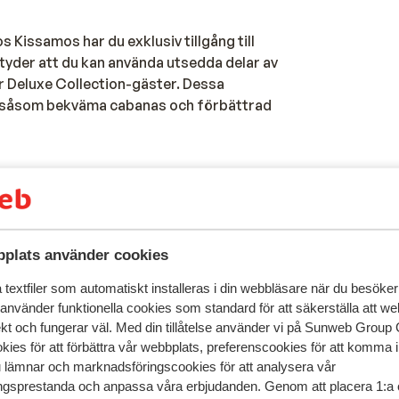
s Kissamos har du exklusiv tillgång till
yder att du kan använda utsedda delar av
r Deluxe Collection-gäster. Dessa
t, såsom bekväma cabanas och förbättrad
restauranger: restaurang (7), á la carte-restaura
(6), bufférestaurang, asiatisk restaurang, grekis
restaurang, italiensk restaurang, snackbar
plats använder cookies
barer: bar, lobbybar, poolbar, strandbar
roomservice
textfiler som automatiskt installeras i din webbläsare när du besöker
 använder funktionella cookies som standard för att säkerställa att w
ekt och fungerar väl. Med din tillåtelse använder vi på Sunweb Gro
kies för att förbättra vår webbplats, preferenscookies för att komma 
u lämnar och marknadsföringscookies för att analysera vår
gsprestanda och anpassa våra erbjudanden. Genom att placera 1:a 