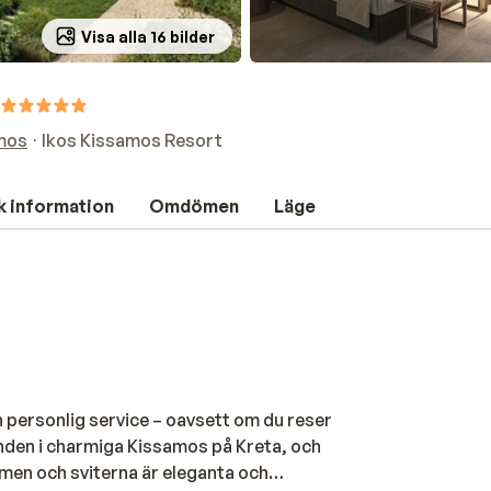
Visa alla 16 bilder
amos
Ikos Kissamos Resort
k information
Omdömen
Läge
h personlig service – oavsett om du reser
randen i charmiga Kissamos på Kreta, och
en och sviterna är eleganta och