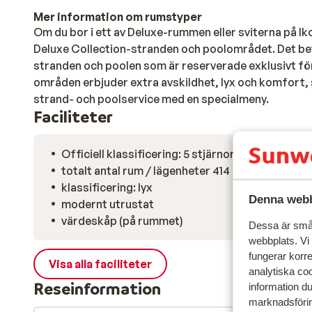
Mer information om rumstyper
Om du bor i ett av Deluxe-rummen eller sviterna på Iko
Deluxe Collection-stranden och poolområdet. Det bet
stranden och poolen som är reserverade exklusivt fö
områden erbjuder extra avskildhet, lyx och komfor
strand- och poolservice med en specialmeny.
Faciliteter
Officiell klassificering: 5 stjärnor
totalt antal rum / lägenheter 414
klassificering: lyx
Denna webb
modernt utrustat
värdeskåp (på rummet)
Dessa är små 
webbplats. Vi
fungerar korr
Visa alla faciliteter
analytiska coo
Reseinformation
information d
marknadsförin