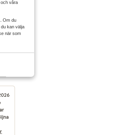
l och våra
s. Om du
 du kan välja
ycke när som
ner
 2026
e
e
ar
ar
ijna
ijna
r
r