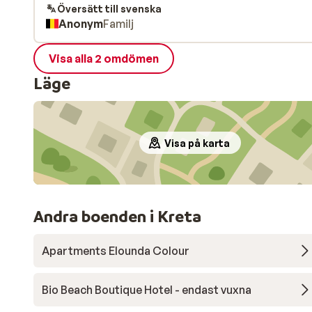
verzorgde kamers en topanimatie in restaurants e
Översätt till svenska
Anonym
Familj
bars.
Visa alla 2 omdömen
Läge
Visa på karta
Andra boenden i Kreta
Apartments Elounda Colour
Bio Beach Boutique Hotel - endast vuxna