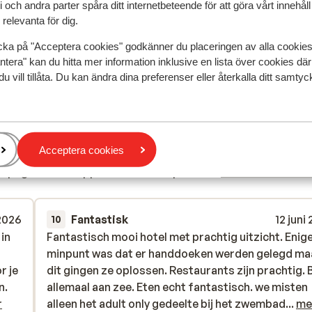
 och andra parter spåra ditt internetbeteende för att göra vårt innehål
relevanta för dig.
cka på "Acceptera cookies" godkänner du placeringen av alla cookie
ntera" kan du hitta mer information inklusive en lista över cookies där
du vill tillåta. Du kan ändra dina preferenser eller återkalla ditt samt
Acceptera cookies
speglar deras upplevelser av vår produkt.
Mer om recensio
 2026
Fantastisk
12 juni
10
 in
 in
Fantastisch mooi hotel met prachtig uitzicht. Enig
Fantastisch mooi hotel met prachtig uitzicht. Enig
minpunt was dat er handdoeken werden gelegd ma
minpunt was dat er handdoeken werden gelegd ma
r je
r je
dit gingen ze oplossen. Restaurants zijn prachtig. B
dit gingen ze oplossen. Restaurants zijn prachtig. B
n.
n.
allemaal aan zee. Eten echt fantastisch. we misten
allemaal aan zee. Eten echt fantastisch. we misten
r
alleen het adult only gedeelte bij het zwembad maa
alleen het adult only gedeelte bij het zwembad...
me