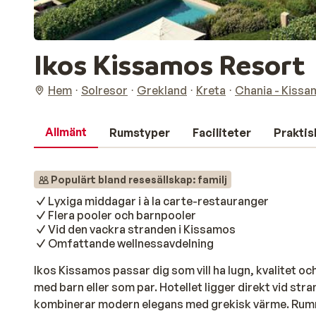
Ikos Kissamos Resort
Hem
Solresor
Grekland
Kreta
Chania - Kiss
Allmänt
Rumstyper
Faciliteter
Praktis
Populärt bland resesällskap: familj
Lyxiga middagar i à la carte-restauranger
Flera pooler och barnpooler
Vid den vackra stranden i Kissamos
Omfattande wellnessavdelning
Ikos Kissamos passar dig som vill ha lugn, kvalitet oc
med barn eller som par. Hotellet ligger direkt vid st
kombinerar modern elegans med grekisk värme. Rumm