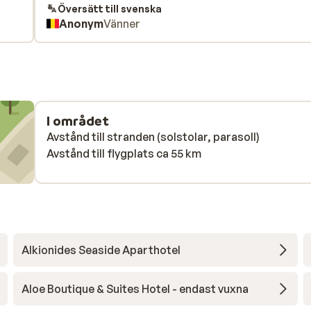
n
hier gaan ze ook aan werken. download hun e-
Översätt till svenska
Anonym
Vänner
conciërge app voor al je vragen en service. Top. Au
top. Omgeving prachtig. Tip ga naar Falassarna be
Google maar ?? Oja en boek zeker de Teppanyaki
experience bij het Japanse restaurant Alanya ??
I området
Avstånd till stranden (solstolar, parasoll)
Avstånd till flygplats ca 55 km
Alkionides Seaside Aparthotel
Aloe Boutique & Suites Hotel - endast vuxna