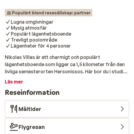
Populärt bland resesällskap: partner
Lugna omgivningar
Mysig atmosfär
Populärt lägenhetsboende
Trevligt poolområde
Lägenheter för 4 personer
Nikolas Villas är ett charmigt och populärt
lägenhetsboende som ligger ca 1,5 kilometer från den
livliga semesterorten Hersonissos. Här bor du i studio-
eller tvårumslägenheter som alla har pentry, samt
Läs mer
balkong eller terrass. Nikolas Villas har ett trevligt
Reseinformation
poolområde med separat barnpool, och hela
lägenhetsboendet är omgivet av välskötta gräsmattor
där du kan njuta av solen medans barnen leker. Nikolas
Måltider
Villas rekommenderas till alla som vill spendera
semestern i lugna omgivningar och smidigt kunna ta sig
Flygresan
till Hersonissos, och dess många erbjudanden.