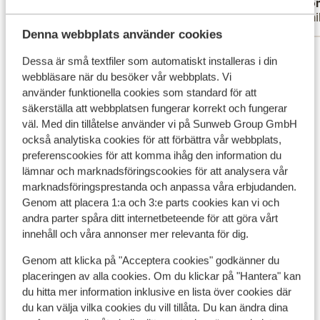
Anonym
Ano
Familj
Famil
Denna webbplats använder cookies
Visa alla 48 omdömen
Dessa är små textfiler som automatiskt installeras i din
webbläsare när du besöker vår webbplats. Vi
Andra boenden i Kreta
använder funktionella cookies som standard för att
säkerställa att webbplatsen fungerar korrekt och fungerar
väl. Med din tillåtelse använder vi på Sunweb Group GmbH
Apartments Elounda Colour
också analytiska cookies för att förbättra vår webbplats,
preferenscookies för att komma ihåg den information du
Alkionides Seaside Aparthotel
lämnar och marknadsföringscookies för att analysera vår
marknadsföringsprestanda och anpassa våra erbjudanden.
Genom att placera 1:a och 3:e parts cookies kan vi och
Harmony Boutique Resort Hotel
andra parter spåra ditt internetbeteende för att göra vårt
innehåll och våra annonser mer relevanta för dig.
Bio Beach Boutique Hotel - endast vuxna
Genom att klicka på "Acceptera cookies" godkänner du
placeringen av alla cookies. Om du klickar på "Hantera" kan
Aloe Boutique & Suites Hotel - endast vuxna
du hitta mer information inklusive en lista över cookies där
du kan välja vilka cookies du vill tillåta. Du kan ändra dina