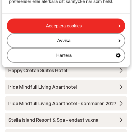
preferenser eller återkalla ditt samtycke när som helst.
Aulus Chania, Curio Collection by Hilton
Petra Mare Hotel
Acceptera cookies
Iperion Beach Apartments
Avvisa
Palazzo Greco Boutique Hotel
Hantera
Happy Cretan Suites Hotel
Irida Mindfull Living Aparthotel
Irida Mindfull Living Aparthotel - sommaren 2027
Stella Island Resort & Spa - endast vuxna