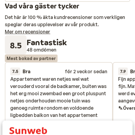
Vad våra gäster tycker
Det här är 100 % äkta kundrecensioner som verkligen
speglar deras upplevelser av vår produkt.
Mer om recensioner
Fantastisk
8.5
48 omdömen
Mest bokad av partner
Bra
för 2 veckor sedan
B
7.5
7.9
Appartement waren netjes wel wat
Appartement waren netjes wel wat
Fijn a
Fijn a
verouderd vooral de badkamer, buiten was
verouderd vooral de badkamer, buiten was
fijn. M
fijn. M
het erg mooi zwembad een groot pluspunt
het erg mooi zwembad een groot pluspunt
werd ev
werd ev
netjes onderhouden mooie tuin was
netjes onderhouden mooie tuin was
aangevu
aangevu
genoeg ruimte rondom en voldoende
genoeg ruimte rondom en voldoende
Övers
ligbedden balkon van het appartement
ligbedden balkon van het appartement
was heerlijk om te zitten. Ontbijt was
was heerlijk om te zitten. Ontbijt w...
mer
matig
Översätt till svenska