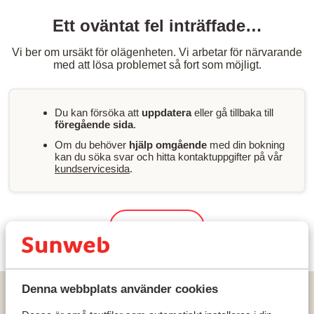
Ett oväntat fel inträffade…
Vi ber om ursäkt för olägenheten. Vi arbetar för närvarande
med att lösa problemet så fort som möjligt.
Du kan försöka att
uppdatera
eller gå tillbaka till
föregående sida
.
Om du behöver
hjälp omgående
med din bokning
kan du söka svar och hitta kontaktuppgifter på vår
kundservicesida
.
Sök & boka
Denna webbplats använder cookies
Hem
Solresor
Grekland
Kreta
Chania - Agia Marina
Evexia Boutique & Spa Hotel