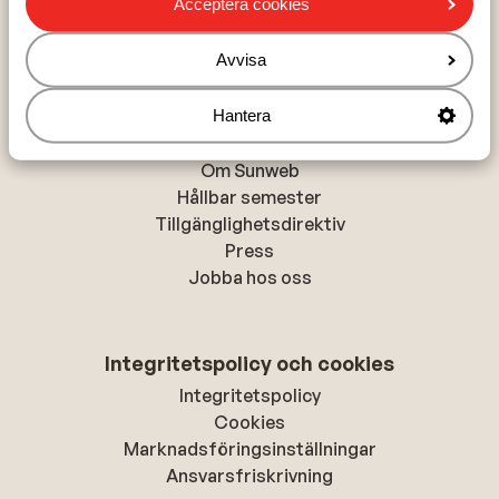
Acceptera cookies
Alanya
Rhodos-stad
Avvisa
Hantera
Om Sunweb
Om Sunweb
Hållbar semester
Tillgänglighetsdirektiv
Press
Jobba hos oss
Integritetspolicy och cookies
Integritetspolicy
Cookies
Marknadsföringsinställningar
Ansvarsfriskrivning