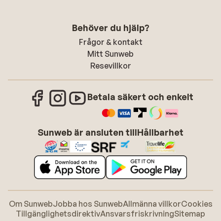
Behöver du hjälp?
Frågor & kontakt
Mitt Sunweb
Resevillkor
Betala säkert och enkelt
Sunweb är ansluten till
Hållbarhet
Om Sunweb
Jobba hos Sunweb
Allmänna villkor
Cookies
Tillgänglighetsdirektiv
Ansvarsfriskrivning
Sitemap