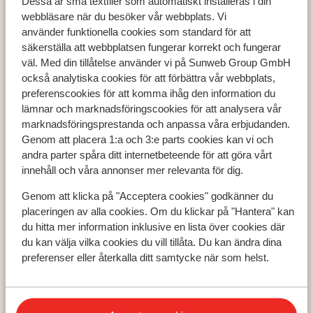
Dessa är små textfiler som automatiskt installeras i din
webbläsare när du besöker vår webbplats. Vi
använder funktionella cookies som standard för att
säkerställa att webbplatsen fungerar korrekt och fungerar
väl. Med din tillåtelse använder vi på Sunweb Group GmbH
Populära länder
också analytiska cookies för att förbättra vår webbplats,
preferenscookies för att komma ihåg den information du
Grekland
lämnar och marknadsföringscookies för att analysera vår
Turkiet
marknadsföringsprestanda och anpassa våra erbjudanden.
Spanien
Genom att placera 1:a och 3:e parts cookies kan vi och
andra parter spåra ditt internetbeteende för att göra vårt
innehåll och våra annonser mer relevanta för dig.
Populära regioner
Genom att klicka på "Acceptera cookies" godkänner du
Kreta
placeringen av alla cookies. Om du klickar på "Hantera" kan
Zakynthos
du hitta mer information inklusive en lista över cookies där
Turkiets sydkust
du kan välja vilka cookies du vill tillåta. Du kan ändra dina
preferenser eller återkalla ditt samtycke när som helst.
Populära städer
Chania