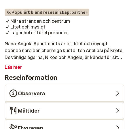
Populärt bland resesällskap: partner
Nära stranden och centrum
Litet och mysigt
Lägenheter för 4 personer
Nana-Angela Apartments är ett litet och mysigt
boende nära den charmiga kustorten Analipsi på Kreta.
De vänliga ägarna, Nikos och Angela, är kända för sitt
varma och personliga bemötande. De pratar gärna med
Läs mer
gästerna och serverar både drinkar och snacks i baren.
Reseinformation
Läget är utmärkt – inom gångavstånd finns både sand-
och stenstrand samt tavernor, butiker och en
stormarknad. Du bor i en studio eller en
Observera
tvårumslägenhet med ljus inredning, balkong eller
terrass och ett praktiskt pentry. Här finns allt du
Måltider
behöver för en avkopplande vistelse med en genuint
hemtrevlig känsla. Lägenheterna är placerade runt
trädgården och poolområdet, vilket direkt sätter dig i
Flygresan