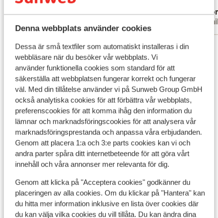
minder, onder het bed lag nog allemaal
Översätt till svenska
Anonym
Ano
zooi en viezigheid van vorige gasten. Wel
Familj
Famil
vaak nieuwe schone handdoeken en
Denna webbplats använder cookies
schoon beddengoed gekregen. Een
Visa alla 130 omdömen
Dessa är små textfiler som automatiskt installeras i din
theedoek en badkamer mat ontbraken. Het
webbläsare när du besöker vår webbplats. Vi
personeel was erg vriendelijk. Op de
använder funktionella cookies som standard för att
schoonmaak na een top vakantie gehad.
Andra boenden i Kreta
säkerställa att webbplatsen fungerar korrekt och fungerar
väl. Med din tillåtelse använder vi på Sunweb Group GmbH
Apartments Elounda Colour
också analytiska cookies för att förbättra vår webbplats,
preferenscookies för att komma ihåg den information du
lämnar och marknadsföringscookies för att analysera vår
Alkionides Seaside Aparthotel
marknadsföringsprestanda och anpassa våra erbjudanden.
Genom att placera 1:a och 3:e parts cookies kan vi och
Harmony Boutique Resort Hotel
andra parter spåra ditt internetbeteende för att göra vårt
innehåll och våra annonser mer relevanta för dig.
Bio Beach Boutique Hotel - endast vuxna
Genom att klicka på "Acceptera cookies" godkänner du
placeringen av alla cookies. Om du klickar på "Hantera" kan
du hitta mer information inklusive en lista över cookies där
Aloe Boutique & Suites Hotel - endast vuxna
du kan välja vilka cookies du vill tillåta. Du kan ändra dina