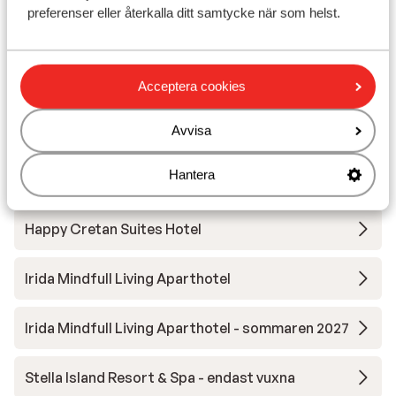
preferenser eller återkalla ditt samtycke när som helst.
Aulus Chania, Curio Collection by Hilton
Petra Mare Hotel
Acceptera cookies
Iperion Beach Apartments
Avvisa
Hantera
Palazzo Greco Boutique Hotel
Happy Cretan Suites Hotel
Irida Mindfull Living Aparthotel
Irida Mindfull Living Aparthotel - sommaren 2027
Stella Island Resort & Spa - endast vuxna