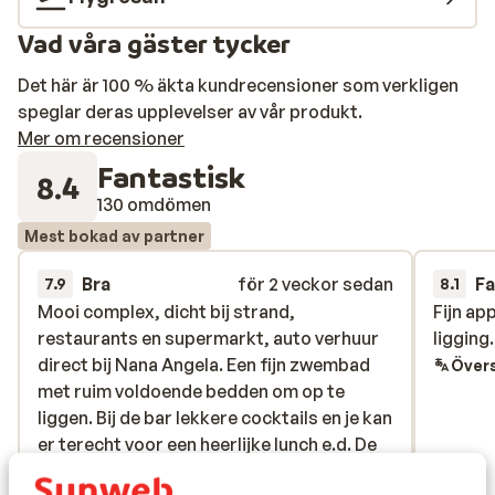
rätt semesterstämning. Poolområdet är utrustat med
Vad våra gäster tycker
solstolar och parasoller, och intill ligger Nikos och
Angelas trevliga bar. Under dagen är det skönt att
Det här är 100 % äkta kundrecensioner som verkligen
koppla av i solen med en svalkande drink nära till hands.
speglar deras upplevelser av vår produkt.
På kvällen kan du promenera till Analipsis centrum, där
Mer om recensioner
ett stort utbud av charmiga restauranger väntar.
Fantastisk
Alternativt stannar du kvar på Nana-Angela – även
8.4
barens meny är väl värd att utforska. Analipsis ligger
130 omdömen
bara en kort bit från Hersonissos och andra pittoreska
Mest bokad av partner
platser längs Kretas norra kust. Allt finns inom räckhåll
för en lugn, bekväm och varierad solsemester.
Bra
för 2 veckor sedan
Fa
7.9
8.1
Mooi complex, dicht bij strand,
Mooi complex, dicht bij strand,
Fijn a
Fijn a
restaurants en supermarkt, auto verhuur
restaurants en supermarkt, auto verhuur
ligging.
ligging.
direct bij Nana Angela. Een fijn zwembad
direct bij Nana Angela. Een fijn zwembad
Övers
met ruim voldoende bedden om op te
met ruim voldoende bedden om op te
liggen. Bij de bar lekkere cocktails en je kan
liggen. Bij de bar lekkere cocktails en je kan
er terecht voor een heerlijke lunch e.d. De
er terecht voor een heerlijke lunch e.d. De
schoonmaak in het appartement was wat
schoonmaak in he...
mer