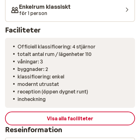
Under dagen kan du njuta av olika delikatesser och dina
Enkelrum klassiskt
favoritcocktails i baren, med ett och annat gott
för 1 person
mellanmål. På kvällen väntar en buffé på dig i hotellets
restaurang.
Faciliteter
Officiell klassificering: 4 stjärnor
totalt antal rum / lägenheter 110
våningar: 3
byggnader: 2
klassificering: enkel
modernt utrustat
reception (öppen dygnet runt)
incheckning
Visa alla faciliteter
Reseinformation