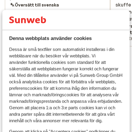
skuffe 
skuffe 
Översätt till svenska
eller k
eller k
snuske
snuske
Persona
Övers
Kathy
Mart
imødek
Ensam
Part
Denna webbplats använder cookies
oprydni
"vigtig
Dessa är små textfiler som automatiskt installeras i din
Visa alla 47 omdömen
maden e
webbläsare när du besöker vår webbplats. Vi
til mad
Läge
använder funktionella cookies som standard för att
og ensf
säkerställa att webbplatsen fungerar korrekt och fungerar
men hve
väl. Med din tillåtelse använder vi på Sunweb Group GmbH
också analytiska cookies för att förbättra vår webbplats,
fransk 
preferenscookies för att komma ihåg den information du
vi trak
lämnar och marknadsföringscookies för att analysera vår
Visa på karta
marknadsföringsprestanda och anpassa våra erbjudanden.
Genom att placera 1:a och 3:e parts cookies kan vi och
andra parter spåra ditt internetbeteende för att göra vårt
innehåll och våra annonser mer relevanta för dig.
Genom att klicka på "Acceptera cookies" godkänner du