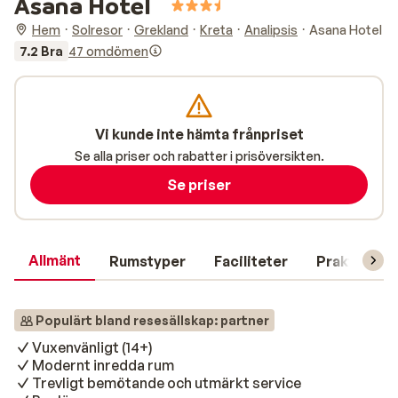
Asana Hotel
Hem
Solresor
Grekland
Kreta
Analipsis
Asana Hotel
7.2 Bra
47 omdömen
Vi kunde inte hämta frånpriset
Se alla priser och rabatter i prisöversikten.
Se priser
Allmänt
Rumstyper
Faciliteter
Praktisk in
Populärt bland resesällskap: partner
Vuxenvänligt (14+)
Modernt inredda rum
Trevligt bemötande och utmärkt service