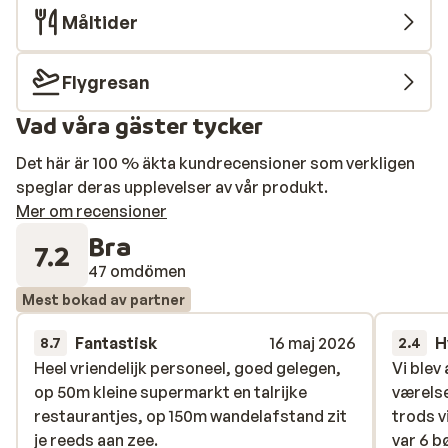
Måltider
Flygresan
Vad våra gäster tycker
Det här är 100 % äkta kundrecensioner som verkligen
speglar deras upplevelser av vår produkt.
Mer om recensioner
Bra
7.2
47 omdömen
Mest bokad av partner
Fantastisk
16 maj 2026
H
8.7
2.4
Heel vriendelijk personeel, goed gelegen,
Heel vriendelijk personeel, goed gelegen,
Vi blev
Vi blev
op 50m kleine supermarkt en talrijke
op 50m kleine supermarkt en talrijke
værelse
værelse
restaurantjes, op 150m wandelafstand zit
restaurantjes, op 150m wandelafstand zit
trods v
trods v
je reeds aan zee.
je reeds aan zee.
var 6 b
var 6 b