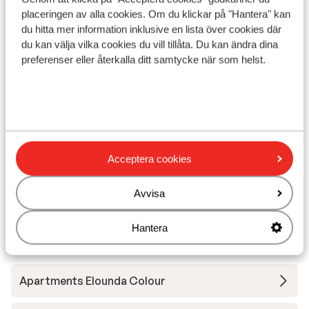
I området
placeringen av alla cookies. Om du klickar på "Hantera" kan
Avstånd till stranden ca 600 m (solstolar (mot
du hitta mer information inklusive en lista över cookies där
betalning) , parasoll (mot betalning) )
du kan välja vilka cookies du vill tillåta. Du kan ändra dina
I utkanten av centrum
preferenser eller återkalla ditt samtycke när som helst.
Avstånd till centrum: ca 100 m
Avstånd till flygplats airport är ca 20 km
Avstånd till busshållplats ca 800 m
Avstånd till uttagsautomat ca 10 m
Närmaste kiosk ca 10 m
Närmaste restaurang ca 10 m
Acceptera cookies
Närmaste apotek ca 10 m
Närmaste läkare ca 5 km
Avvisa
Närmaste sjukhus ca 20 km
Hantera
Andra boenden i Kreta
Apartments Elounda Colour