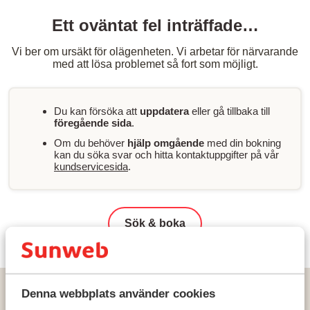
Ett oväntat fel inträffade…
Vi ber om ursäkt för olägenheten. Vi arbetar för närvarande
med att lösa problemet så fort som möjligt.
Du kan försöka att
uppdatera
eller gå tillbaka till
föregående sida
.
Om du behöver
hjälp omgående
med din bokning
kan du söka svar och hitta kontaktuppgifter på vår
kundservicesida
.
Sök & boka
Hem
Solresor
Turkiet
Denna webbplats använder cookies
Egeiska kusten - Bodrum halvön
Didim