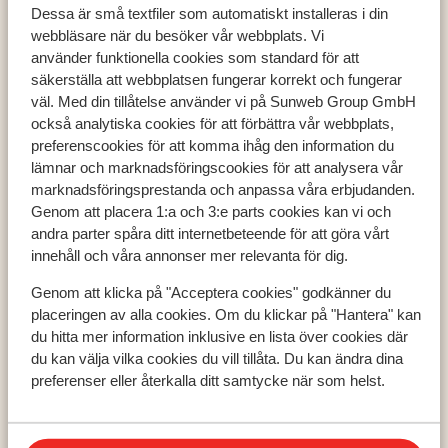
Dessa är små textfiler som automatiskt installeras i din
Aquasis Deluxe Resort & Spa Hotel
webbläsare när du besöker vår webbplats. Vi
använder funktionella cookies som standard för att
säkerställa att webbplatsen fungerar korrekt och fungerar
väl. Med din tillåtelse använder vi på Sunweb Group GmbH
också analytiska cookies för att förbättra vår webbplats,
Populära länder
preferenscookies för att komma ihåg den information du
Grekland
lämnar och marknadsföringscookies för att analysera vår
Turkiet
marknadsföringsprestanda och anpassa våra erbjudanden.
Spanien
Genom att placera 1:a och 3:e parts cookies kan vi och
andra parter spåra ditt internetbeteende för att göra vårt
innehåll och våra annonser mer relevanta för dig.
Populära regioner
Genom att klicka på "Acceptera cookies" godkänner du
placeringen av alla cookies. Om du klickar på "Hantera" kan
Kreta
du hitta mer information inklusive en lista över cookies där
Zakynthos
du kan välja vilka cookies du vill tillåta. Du kan ändra dina
Turkiets sydkust
preferenser eller återkalla ditt samtycke när som helst.
Populära städer