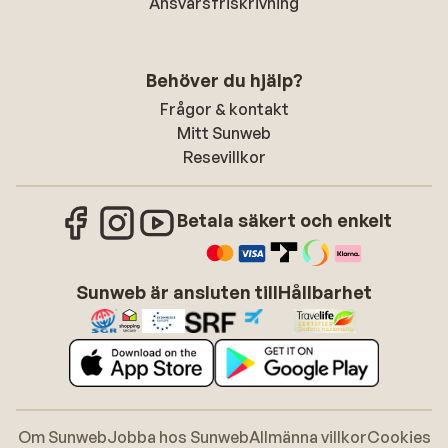
Ansvarsfriskrivning
Behöver du hjälp?
Frågor & kontakt
Mitt Sunweb
Resevillkor
Betala säkert och enkelt
Sunweb är ansluten till
Hållbarhet
Om Sunweb
Jobba hos Sunweb
Allmänna villkor
Cookies