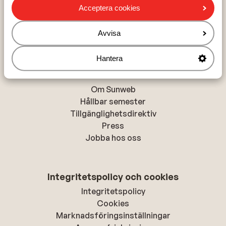
Acceptera cookies
Chania
Alanya
Avvisa
Rhodos-stad
Hantera
Om Sunweb
Om Sunweb
Hållbar semester
Tillgänglighetsdirektiv
Press
Jobba hos oss
Integritetspolicy och cookies
Integritetspolicy
Cookies
Marknadsföringsinställningar