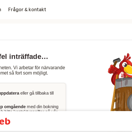
n
Frågor & kontakt
fel inträffade…
heten. Vi arbetar för närvarande
met så fort som möjligt.
uppdatera
eller gå tillbaka till
lp omgående
med din bokning
 hitta kontaktuppgifter på vår