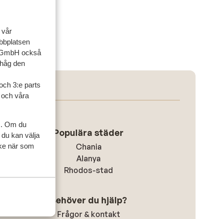
 vår
ebbplatsen
up GmbH också
ihåg den
och 3:e parts
l och våra
s. Om du
Populära städer
 du kan välja
ycke när som
Chania
Alanya
Rhodos-stad
Behöver du hjälp?
Frågor & kontakt