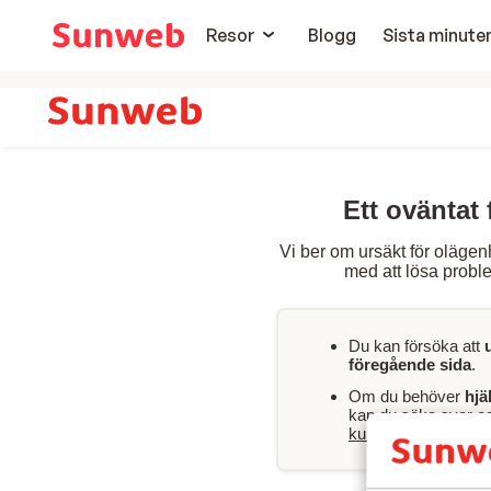
Resor
Blogg
Sista minute
Ett oväntat 
Vi ber om ursäkt för olägen
med att lösa proble
Du kan försöka att
föregående sida
.
Om du behöver
hjä
kan du söka svar och
kundservicesida
.