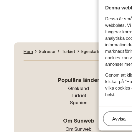
Denna webb
Sök
Dessa är små 
webbplats. Vi
fungerar korr
analytiska coo
information d
marknadsförin
Hem
Solresor
Turkiet
Egeiska kusten - Bodrum 
cookies kan vi
annonser mer 
Genom att kli
Populära länder
klickar på "Ha
vilka cookies 
Grekland
helst.
Turkiet
Spanien
Hantera
Avvisa
Om Sunweb
Om Sunweb