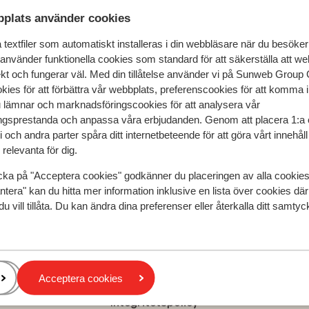
plats använder cookies
 & boka
textfiler som automatiskt installeras i din webbläsare när du besöker
 använder funktionella cookies som standard för att säkerställa att w
ekt och fungerar väl. Med din tillåtelse använder vi på Sunweb Gro
kies för att förbättra vår webbplats, preferenscookies för att komma 
u lämnar och marknadsföringscookies för att analysera vår
gsprestanda och anpassa våra erbjudanden. Genom att placera 1:a 
halvön
Bodrum-Turgutreis
Xanadu Island Hotel
 och andra parter spåra ditt internetbeteende för att göra vårt innehål
relevanta för dig.
cka på "Acceptera cookies" godkänner du placeringen av alla cookie
Populära regioner
ntera" kan du hitta mer information inklusive en lista över cookies där
du vill tillåta. Du kan ändra dina preferenser eller återkalla ditt samt
Kreta
Zakynthos
Turkiets sydkust
Acceptera cookies
Integritetspolicy och cookies
Integritetspolicy