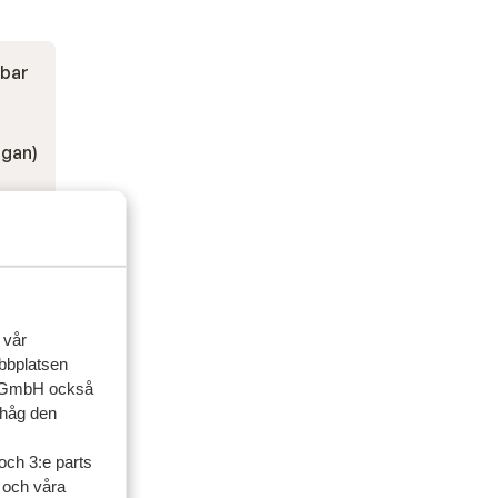
dbar
ågan)
 vår
ebbplatsen
up GmbH också
ihåg den
och 3:e parts
l och våra