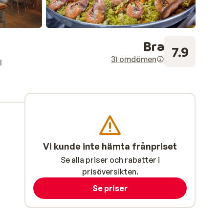
Bra
7.9
31 omdömen
l
Vi kunde inte hämta frånpriset
Se alla priser och rabatter i
prisöversikten.
Se priser