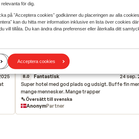
relevanta för dig.
cka på "Acceptera cookies" godkänner du placeringen av alla cookie
ntera" kan du hitta mer information inklusive en lista över cookies där
du vill tillåta. Du kan ändra dina preferenser eller återkalla ditt samt
speglar deras upplevelser av vår produkt.
Mer om recensio
Acceptera cookies
Mest bokad av p
 2025
Fantastisk
24 sep.
8.0
at
at
Super hotel med god plads og udsigt. Buffe fin me
Super hotel med god plads og udsigt. Buffe fin me
mange mennesker. Mange trapper
mange mennesker. Mange trapper
Översätt till svenska
Anonym
Partner