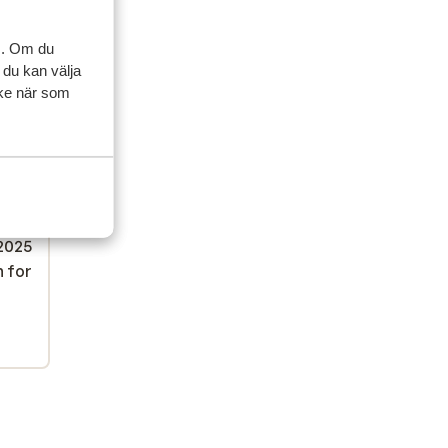
s. Om du
 du kan välja
ycke när som
ner
artner
 2025
n for
n for