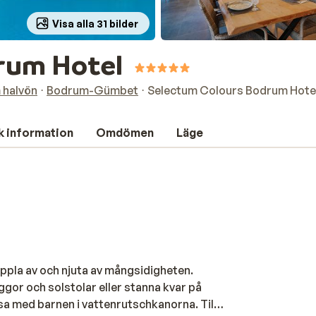
Visa alla 31 bilder
rum Hotel
 halvön
Bodrum-Gümbet
Selectum Colours Bodrum Hote
k information
Omdömen
Läge
oppla av och njuta av mångsidigheten.
gor och solstolar eller stanna kvar på
a med barnen i vattenrutschkanorna. Till