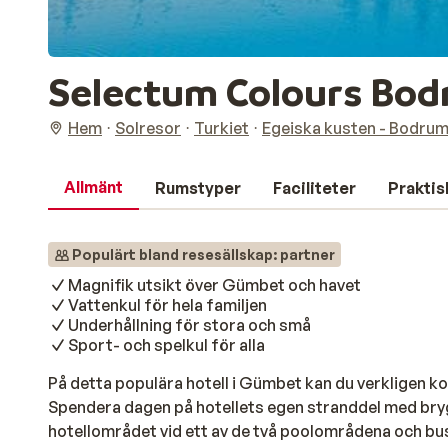
Selectum Colours Bod
Hem
Solresor
Turkiet
Egeiska kusten - Bodrum
Allmänt
Rumstyper
Faciliteter
Praktis
Populärt bland resesällskap: partner
Magnifik utsikt över Gümbet och havet
Vattenkul för hela familjen
Underhållning för stora och små
Sport- och spelkul för alla
På detta populära hotell i Gümbet kan du verkligen k
Spendera dagen på hotellets egen stranddel med bryg
hotellområdet vid ett av de två poolområdena och bus