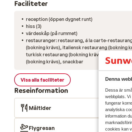
Faciliteter
reception (öppen dygnet runt)
hiss (3)
värdeskåp (på rummet)
restauranger: restaurang, á la carte-restaurang
(bokning krävs), italiensk restaurang (bokning k
turkisk restaurang (bokning krävs), fisk restau
(bokning krävs), snackbar
Denna webb
Visa alla faciliteter
Reseinformation
Dessa är små 
webbplats. Vi
fungerar korr
Måltider
analytiska coo
information d
marknadsförin
Flygresan
cookies kan vi