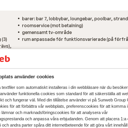
barer: bar 7, lobbybar, loungebar, poolbar, stran
roomservice (mot betalning)
gemensamt tv-område
 (3)
rum anpassade för funktionsvarierade (på förfr
rävs),
rang
plats använder cookies
textfiler som automatiskt installeras i din webbläsare när du besöker
 använder funktionella cookies som standard för att säkerställa att w
ekt och fungerar väl. Med din tillåtelse använder vi på Sunweb Gro
kies för att förbättra vår webbplats, preferenscookies för att komma 
u lämnar och marknadsföringscookies för att analysera vår
gsprestanda och anpassa våra erbjudanden. Genom att placera 1:a 
 och andra parter spåra ditt internetbeteende för att göra vårt innehål