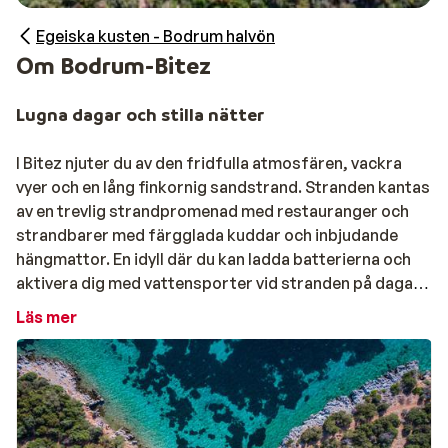
Egeiska kusten - Bodrum halvön
Om Bodrum-Bitez
Lugna dagar och stilla nätter
I Bitez njuter du av den fridfulla atmosfären, vackra
vyer och en lång finkornig sandstrand. Stranden kantas
av en trevlig strandpromenad med restauranger och
strandbarer med färgglada kuddar och inbjudande
hängmattor. En idyll där du kan ladda batterierna och
aktivera dig med vattensporter vid stranden på dagarna.
Läs mer
Bitez är en del av staden
Bodrum
på
Bodrum halvön
i
Turkiet
. Stadsdelen ligger vackert med frodiga
citrusodlingar på ena sidan och Medelhavet på den
andra. Här är det grönt och frodigt även under de
varmaste månaderna. Mellan vegetationen hittar du