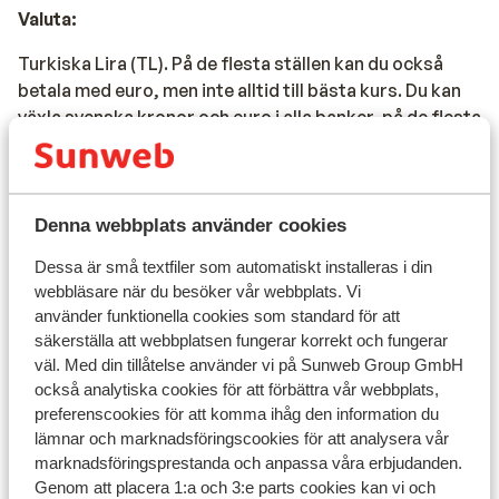
Valuta:
Turkiska Lira (TL). På de flesta ställen kan du också
betala med euro, men inte alltid till bästa kurs. Du kan
växla svenska kronor och euro i alla banker, på de flesta
växlingskontor och postkontor, PTT. Observera att du
utöver uttagsavgifter som betalas till din svenska bank
också betalar en uttagsavgifter på cirka 5% till den
turkiska banken.
Denna webbplats använder cookies
Dricks:
Dessa är små textfiler som automatiskt installeras i din
webbläsare när du besöker vår webbplats. Vi
I Turkiet är det vanligt att man dricksar personalen för
använder funktionella cookies som standard för att
servicen. Lönerna i tjänstesektorn är låga och
säkerställa att webbplatsen fungerar korrekt och fungerar
personalen förlitar sig ofta på dricks. I priser ingår inte
väl. Med din tillåtelse använder vi på Sunweb Group GmbH
också analytiska cookies för att förbättra vår webbplats,
dricks, eftersom det är något du själv väljer, och
preferenscookies för att komma ihåg den information du
dricks-systemet är en del av kulturen. Vi uppmuntrar
lämnar och marknadsföringscookies för att analysera vår
dig att följa och respektera denna sed och ge dricks till
marknadsföringsprestanda och anpassa våra erbjudanden.
anställda i tjänstesektorn, som servitörer, städare,
Genom att placera 1:a och 3:e parts cookies kan vi och