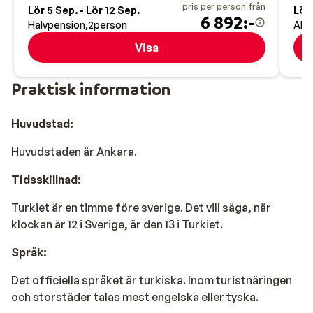
pris per person från
Lör 5 Sep. - Lör 12 Sep.
Lör 
6 892:-
Halvpension
2
person
All 
Visa
Praktisk information
Huvudstad:
Huvudstaden är Ankara.
Tidsskillnad:
Turkiet är en timme före sverige. Det vill säga, när
klockan är 12 i Sverige, är den 13 i Turkiet.
Språk:
Det officiella språket är turkiska. Inom turistnäringen
och storstäder talas mest engelska eller tyska.