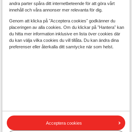
taxichaufförer, lokala guider, etc. På hotell,
andra parter spåra ditt internetbeteende för att göra vårt
restauranger, kaféer etc. förväntas det att du ger ca
innehåll och våra annonser mer relevanta för dig.
10% av totalkostnaden i dricks. Observera att på vissa
Genom att klicka på "Acceptera cookies" godkänner du
platser ingår "serviceavgift" i notan, då förväntas du
placeringen av alla cookies. Om du klickar på "Hantera" kan
inte ge ytterligare dricks.
du hitta mer information inklusive en lista över cookies där
El:
du kan välja vilka cookies du vill tillåta. Du kan ändra dina
preferenser eller återkalla ditt samtycke när som helst.
Man använder 220 Volt i Turkiet, som i Sverige.
Vatten:
Vi rekommenderar att du bara dricker vatten på flaska,
och aldrig från kranen. Samt att du är försiktig med
isbitar, såvida dessa är gjorda av källvatten.
Mat och dryck:
Priserna är något lägre än i Sverige. En måltid kostar
omkring 100 till 125 kr. Vin kostar lika mycket som i
Acceptera cookies
Sverige - vare sig det rör sig om importerade eller