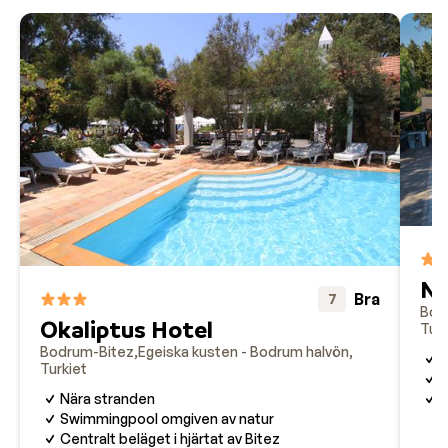
Na
Bra
7
Bod
Okaliptus Hotel
Turk
Bodrum-Bitez
Egeiska kusten - Bodrum halvön
E
Turkiet
V
Nära stranden
S
Swimmingpool omgiven av natur
Centralt beläget i hjärtat av Bitez