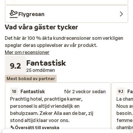
tårna ligger stranden precis intill hotellet, vilket gör det
enkelt att varva poolhäng med dopp i det kristallklara
Flygresan
Egeiska havet. Två högklassiga restauranger serverar
Vad våra gäster tycker
både lokala och internationella rätter, perfekt för
matälskare som vill njuta av kulinariska upplevelser. För
Det här är 100 % äkta kundrecensioner som verkligen
en avslappnad kväll finns en elegant strandbar där du
speglar deras upplevelser av vår produkt.
kan avnjuta en god cocktail medan solen sakta går ner
Mer om recensioner
över havet.
Fantastisk
9.2
25 omdömen
Mest bokad av partner
Fantastisk
för 2 veckor sedan
Fa
10
9.1
Prachtig hotel, prachtige kamer,
Prachtig hotel, prachtige kamer,
La cham
La cham
personeel is altijd vriendelijk en
personeel is altijd vriendelijk en
Nous av
Nous av
behulpzaam. Zeker Aila aan de bar, zij
behulpzaam. Zeker Aila aan de bar, zij
besoin.
besoin.
stond altijd klaar voor ons.
stond altijd klaar voor ons.
femme d
femme d
chambre
chambre
Översätt till svenska