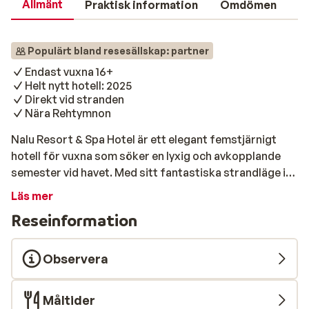
Allmänt
Praktisk information
Omdömen
Populärt bland resesällskap: partner
Endast vuxna 16+
Helt nytt hotell: 2025
Direkt vid stranden
Nära Rehtymnon
Nalu Resort & Spa Hotel är ett elegant femstjärnigt
hotell för vuxna som söker en lyxig och avkopplande
semester vid havet. Med sitt fantastiska strandläge i
Adelianos Kampos, nära den charmiga staden
Läs mer
Rethymno, erbjuder hotellet en harmonisk atmosfär
Reseinformation
där modern design möter naturnära material. Här finns
allt för en bekymmersfri vistelse – från eleganta rum
och sviter till förstklassig service, spa och utsökta
Observera
matupplevelser. Här finns fyra pooler att njuta av, och
vissa sviter har dessutom privat eller direkt tillgång till
Måltider
en gemensam pool. För den som föredrar sand mellan