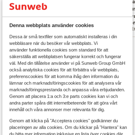
ne repa
ne repa
dire su
dire sur
décoré 
Övers
Anonym
Ano
personn
Denna webbplats använder cookies
Partner
Part
avons t
Dessa är små textfiler som automatiskt installeras i din
variété
webbläsare när du besöker vår webbplats. Vi
Visa alla 25 omdömen
revient
använder funktionella cookies som standard för att
toujour
säkerställa att webbplatsen fungerar korrekt och fungerar
plus d’
Andra boenden i Kreta
väl. Med din tillåtelse använder vi på Sunweb Group GmbH
pour ga
också analytiska cookies för att förbättra vår webbplats,
passé d
Apartments Elounda Colour
preferenscookies för att komma ihåg den information du
lämnar och marknadsföringscookies för att analysera vår
marknadsföringsprestanda och anpassa våra erbjudanden.
Alkionides Seaside Aparthotel
Genom att placera 1:a och 3:e parts cookies kan vi och
andra parter spåra ditt internetbeteende för att göra vårt
innehåll och våra annonser mer relevanta för dig.
Harmony Boutique Resort Hotel
Genom att klicka på "Acceptera cookies" godkänner du
Bio Beach Boutique Hotel - endast vuxna
placeringen av alla cookies. Om du klickar på "Hantera" kan
du hitta mer information inklusive en lista över cookies där