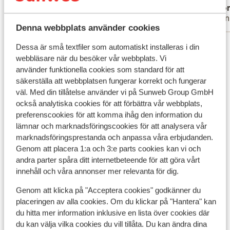
Tristan
Ano
en netj
Familj
Vänn
dageli
Denna webbplats använder cookies
was hee
Visa alla 58 omdömen
ervoor 
Dessa är små textfiler som automatiskt installeras i din
hadden.
webbläsare när du besöker vår webbplats. Vi
använder funktionella cookies som standard för att
uitgebr
Andra boenden i Kreta
säkerställa att webbplatsen fungerar korrekt och fungerar
was pr
väl. Med din tillåtelse använder vi på Sunweb Group GmbH
goed te
Apartments Elounda Colour
också analytiska cookies för att förbättra vår webbplats,
perfect
preferenscookies för att komma ihåg den information du
strand e
lämnar och marknadsföringscookies för att analysera vår
Alkionides Seaside Aparthotel
gezelli
marknadsföringsprestanda och anpassa våra erbjudanden.
restaur
Genom att placera 1:a och 3:e parts cookies kan vi och
Malia, 
Harmony Boutique Resort Hotel
andra parter spåra ditt internetbeteende för att göra vårt
lopen, 
innehåll och våra annonser mer relevanta för dig.
hebben 
Bio Beach Boutique Hotel - endast vuxna
Genom att klicka på "Acceptera cookies" godkänner du
en we z
placeringen av alla cookies. Om du klickar på "Hantera" kan
iederee
du hitta mer information inklusive en lista över cookies där
Aloe Boutique & Suites Hotel - endast vuxna
schoon 
du kan välja vilka cookies du vill tillåta. Du kan ändra dina