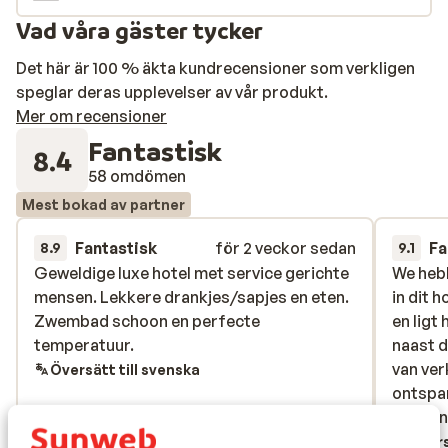
Boutique Apartments and Suites för vuxna som vill bo
Vad våra gäster tycker
nära till både stranden och staden.
Det här är 100 % äkta kundrecensioner som verkligen
speglar deras upplevelser av vår produkt.
Mer om recensioner
Fantastisk
8.4
58 omdömen
Mest bokad av partner
Fantastisk
för 2 veckor sedan
Fa
8.9
9.1
Geweldige luxe hotel met service gerichte
Geweldige luxe hotel met service gerichte
We hebb
We hebb
mensen. Lekkere drankjes/sapjes en eten.
mensen. Lekkere drankjes/sapjes en eten.
in dit h
in dit h
Zwembad schoon en perfecte
Zwembad schoon en perfecte
en ligt
en ligt
temperatuur.
temperatuur.
naast d
naast d
van ver
van ver
Översätt till svenska
ontspa
ontspa
schoon
schoon
dag wa
Övers