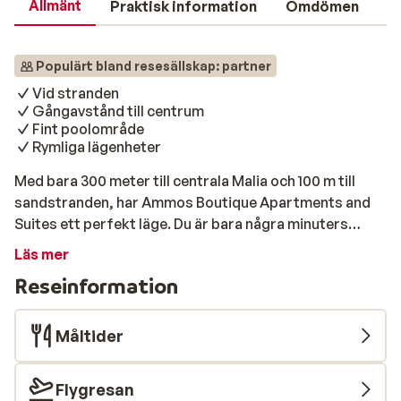
Allmänt
Praktisk information
Omdömen
Populärt bland resesällskap: partner
Vid stranden
Gångavstånd till centrum
Fint poolområde
Rymliga lägenheter
Med bara 300 meter till centrala Malia och 100 m till
sandstranden, har Ammos Boutique Apartments and
Suites ett perfekt läge. Du är bara några minuters
promenad från affärer, restauranger och livliga
Läs mer
nattklubbar. Samtidigt har du stora möjligheter att
Reseinformation
tillbringa de varma semesterdagarna med att lata dig
på stranden eller prova de många vattensporterna.
Naturligtvis kan du också välja att koppla av vid poolen.
Måltider
Lägenheterna har också ett mysigt poolområde
omgivet av solstolar och höga palmer. Du bor i fina och
Flygresan
rymliga lägenheter. Sunweb rekommenderar Ammos