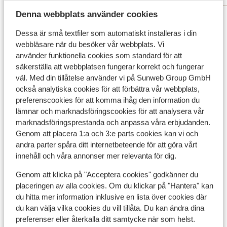
naar Kristi. Ben benieuwd of Sunweb
Denna webbplats använder cookies
Visa alla 17 omdömen
enigszins tegemoet komt in de extra
accommodatie kosten van €500
Dessa är små textfiler som automatiskt installeras i din
Andra boenden i Kreta
webbläsare när du besöker vår webbplats. Vi
använder funktionella cookies som standard för att
säkerställa att webbplatsen fungerar korrekt och fungerar
Apartments Elounda Colour
väl. Med din tillåtelse använder vi på Sunweb Group GmbH
också analytiska cookies för att förbättra vår webbplats,
Alkionides Seaside Aparthotel
preferenscookies för att komma ihåg den information du
lämnar och marknadsföringscookies för att analysera vår
marknadsföringsprestanda och anpassa våra erbjudanden.
Harmony Boutique Resort Hotel
Genom att placera 1:a och 3:e parts cookies kan vi och
andra parter spåra ditt internetbeteende för att göra vårt
innehåll och våra annonser mer relevanta för dig.
Bio Beach Boutique Hotel - endast vuxna
Genom att klicka på "Acceptera cookies" godkänner du
Aloe Boutique & Suites Hotel - endast vuxna
placeringen av alla cookies. Om du klickar på "Hantera" kan
du hitta mer information inklusive en lista över cookies där
du kan välja vilka cookies du vill tillåta. Du kan ändra dina
Aulus Chania, Curio Collection by Hilton
preferenser eller återkalla ditt samtycke när som helst.