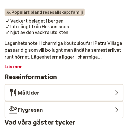
Populärt bland resesällskap: familj
Vackert beläget i bergen
Inte långt från Hersonissos
Njut av den vackra utsikten
Lägenhetshotell i charmiga Koutouloufari Petra Village
passar dig som vill bo lugnt men ändå ha semesterlivet
runt hörnet. Lägenheterna ligger i charmiga
Koutouloufari – en traditionell grekisk by med genuin
Läs mer
atmosfär – bara 1000m från den populära orten
Reseinformation
Hersonissos. Här får du det bästa av två världar:
mysiga kvällar och närhet till både restauranger, strand
och nattliv. Perfekt för par eller vänner som vill uppleva
Måltider
både avkoppling och kanske en lite livligare semester.
Strand & pool Hotellets poolområde är en riktig liten
Flygresan
oas. Ta ett svalkande dopp i poolen, luta dig tillbaka i en
solstol eller unna dig en läcker cocktail från poolbaren.
Vad våra gäster tycker
Vill du känna sand mellan tårna ligger stranden bara en