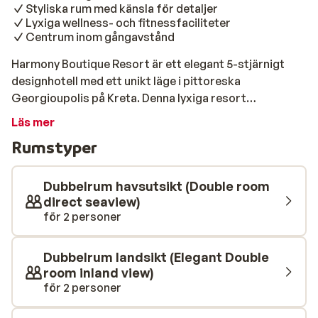
Styliska rum med känsla för detaljer
Lyxiga wellness- och fitnessfaciliteter
Centrum inom gångavstånd
Harmony Boutique Resort är ett elegant 5-stjärnigt
designhotell med ett unikt läge i pittoreska
Georgioupolis på Kreta. Denna lyxiga resort
kombinerar modern estetik med ultimat komfort och
Läs mer
erbjuder den perfekta basen för en avkopplande
Rumstyper
semester vid havet. Rummen är stilfullt inredda med
omsorg med ett öga för de små detaljerna och
erbjuder alla moderna bekvämligheter som du kan
Dubbelrum havsutsikt (Double room
förvänta dig av ett 5-stjärnigt hotell. Sandstranden
direct seaview)
för 2 personer
som ligger precis nedanför resorten är utrustad med
parasoller och solstolar som är inkluderade. Njut av ett
brett utbud av faciliteter, inklusive en stor pool med
Dubbelrum landsikt (Elegant Double
poolbar, ett hälsocenter för total avkoppling och ett
room inland view)
välutrustat gym. Med en rad bekvämligheter är
för 2 personer
Harmony Boutique Resort det perfekta valet för dem