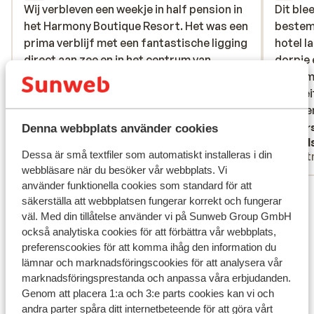
Wij verbleven een weekje in half pension in
Wij verbleven een weekje in half pension in
Dit ble
Dit ble
het Harmony Boutique Resort. Het was een
het Harmony Boutique Resort. Het was een
bestemm
bestemm
prima verblijf met een fantastische ligging
prima verblijf met een fantastische ligging
hotel l
hotel l
direct aan zee en in het centrum van
direct aan zee en in het centrum van
dorpje 
dorpje 
Georgioupolis. Het personeel is
Georgioupolis. Het personeel is
Rethym
Rethym
ontzettend vriendelijk en doet echt hun
ontzettend vriendelijk en doet echt hun
facilte
facilte
best om je een fijne vakantie te bezorgen.
best om je een fi...
mer
het ete
het ete
Toch misten wij het 'wauw-gevoel'. Wij
merken
Översätt till svenska
Övers
Denna webbplats använder cookies
Anonym
Lind
reizen al 10 jaar naar 5-sterrenresorts op
Dessa är små textfiler som automatiskt installeras i din
Partner
Part
de Griekse eilanden dus de verwachtingen
webbläsare när du besöker vår webbplats. Vi
waren hooggespannen. We boekten een
använder funktionella cookies som standard för att
Visa alla 9 omdömen
deluxe kamer en werden bij aankomst naar
säkerställa att webbplatsen fungerar korrekt och fungerar
een ander kamertype gebracht in een
Läge
väl. Med din tillåtelse använder vi på Sunweb Group GmbH
gebouw achter het nieuwe gedeelte. Men
också analytiska cookies för att förbättra vår webbplats,
legde uit dat we een kamer-"upgrade"
preferenscookies för att komma ihåg den information du
kregen aangeboden, een kamer met een
lämnar och marknadsföringscookies för att analysera vår
klein privézwembad, we waren moe van de
marknadsföringsprestanda och anpassa våra erbjudanden.
Genom att placera 1:a och 3:e parts cookies kan vi och
reis dus we waren akkoord doch achteraf
Visa på karta
andra parter spåra ditt internetbeteende för att göra vårt
bekeken was deze kamer gerenoveerd en