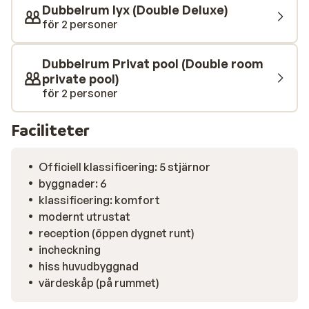
som söker en exklusiv upplevelse i vackra omgivningar.
Dubbelrum lyx (Double Deluxe)
À la carte-restaurangen serverar både raffinerade
för 2 personer
grekiska och internationella rätter. Besök
cocktailbaren för utsökta drycker och under dagen
Dubbelrum Privat pool (Double room
och kvällen kan du njuta av svalkande drycker och
private pool)
enklare rätter och snacks från poolbaren..
för 2 personer
Faciliteter
Officiell klassificering: 5 stjärnor
byggnader: 6
klassificering: komfort
modernt utrustat
reception (öppen dygnet runt)
incheckning
hiss huvudbyggnad
värdeskåp (på rummet)