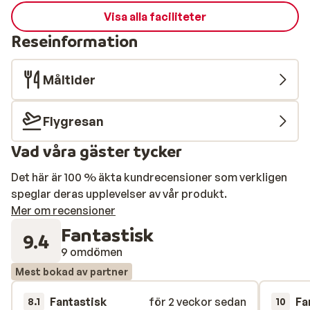
Visa alla faciliteter
Reseinformation
Måltider
Flygresan
Vad våra gäster tycker
Det här är 100 % äkta kundrecensioner som verkligen
speglar deras upplevelser av vår produkt.
Mer om recensioner
Fantastisk
9.4
9 omdömen
Mest bokad av partner
Fantastisk
för 2 veckor sedan
Fa
8.1
10