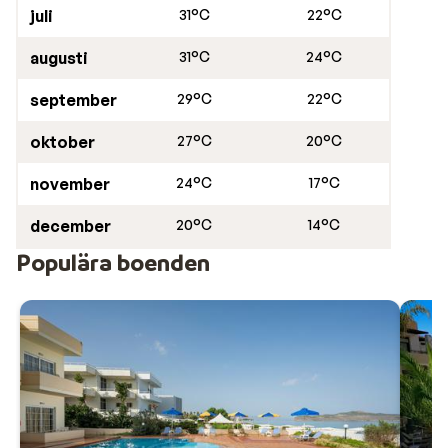
juli
31°C
22°C
augusti
31°C
24°C
september
29°C
22°C
oktober
27°C
20°C
november
24°C
17°C
december
20°C
14°C
Populära boenden