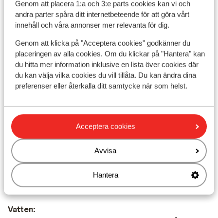
Genom att placera 1:a och 3:e parts cookies kan vi och
Huvudstad är Aten.
andra parter spåra ditt internetbeteende för att göra vårt
innehåll och våra annonser mer relevanta för dig.
Tidsskillnad:
Grekland är 1 timme före Sverige.
Genom att klicka på "Acceptera cookies" godkänner du
placeringen av alla cookies. Om du klickar på "Hantera" kan
Språk:
du hitta mer information inklusive en lista över cookies där
Det officiella språket är grekiska. Men du klarar dig på
du kan välja vilka cookies du vill tillåta. Du kan ändra dina
engelska (och delvis på tyska).
preferenser eller återkalla ditt samtycke när som helst.
Valuta:
Den officiella valutan är euro.
Acceptera cookies
Dricks:
Det är normalt att ge 10 % av totalbeloppet i dricks på
Avvisa
barer och restauranger i Grekland.
Hantera
Elektricitet:
220 Volt.
Vatten: