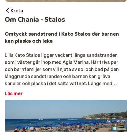
Kreta
Om Chania - Stalos
Omtyckt sandstrand i Kato Stalos där barnen
kan plaska och leka
Lilla Kato Stalos ligger vackert längs sandstranden
som i väster går ihop med Agia Marina. Här trivs par
och barnfamiljer som vill njuta av sol och bad på den
långgrunda sandstranden och barnen kan gräva
kanaler och plaska i det salta vattnet. Längs med
huvudvägen finns tavernor, souvenirbutiker och
Läs mer
minimarkets. Vid gränsen till
Agia Marina
hittar du
trendiga beachbarer där grekerna själva tycker om att
spendera sina sommar dagar.
Tips!
För att få en bra överblick över vädret vid