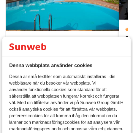
Cr
Fantastisk
8.7
Chan
Adonis Apartments
N
Chania - Stalos
Kreta
Grekland
N
Denna webbplats använder cookies
Pool med delvis separat barnpool
L
Studios och lägenheter
T
Dessa är små textfiler som automatiskt installeras i din
På stranden
webbläsare när du besöker vår webbplats. Vi
pris per person från
Fre 16 Okt. - Fre 23 Okt.
Lör 
4 915:-
använder funktionella cookies som standard för att
Inga måltider
2
person
Fru
säkerställa att webbplatsen fungerar korrekt och fungerar
Visa
väl. Med din tillåtelse använder vi på Sunweb Group GmbH
också analytiska cookies för att förbättra vår webbplats,
preferenscookies för att komma ihåg den information du
Praktisk information
lämnar och marknadsföringscookies för att analysera vår
marknadsföringsprestanda och anpassa våra erbjudanden.
Huvudstad: