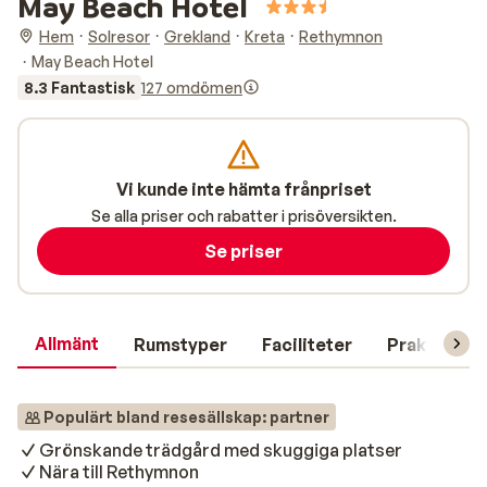
May Beach Hotel
Hem
Solresor
Grekland
Kreta
Rethymnon
May Beach Hotel
8.3 Fantastisk
127 omdömen
Vi kunde inte hämta frånpriset
Se alla priser och rabatter i prisöversikten.
Se priser
Allmänt
Rumstyper
Faciliteter
Praktisk in
Populärt bland resesällskap: partner
Grönskande trädgård med skuggiga platser
Nära till Rethymnon