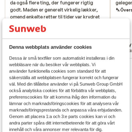
da også flere ting, der fungerer rigtig
da også flere ting, der fungerer rigtig
gelegen
gelegen
godt. Maden er generelt virkelig lækker,
godt. Maden er generelt virkelig lækker,
Övers
omend enkelte retter til tider var krydret
omend enkelte retter til tider var krydret
for meget. Poolområdet er super dejligt,
for meget. Poolområdet er super dejligt,
airconditionen på værelset fungerede
airconditio...
mer
perfekt, og tjenestefolkene på gulvet
Översätt till svenska
Victor Holtz
rony
fortjener stor ros for at yde en fantastisk
Denna webbplats använder cookies
Partner
Ensa
og imødekommende service. Desværre
Dessa är små textfiler som automatiskt installeras i din
bliver det samlede indtryk trukket
webbläsare när du besöker vår webbplats. Vi
Visa alla 127 omdömen
gevaldigt ned af en række ubehagelige
använder funktionella cookies som standard för att
oplevelser og generelt dårlig ledelse. Da
Läge
säkerställa att webbplatsen fungerar korrekt och fungerar
rengøringen lagde et lagen på vores seng
väl. Med din tillåtelse använder vi på Sunweb Group GmbH
med tydelige gule pletter, bad vi pænt om
också analytiska cookies för att förbättra vår webbplats,
et nyt, men blev mødt med enorm
preferenscookies för att komma ihåg den information du
modstand og en mistroisk tilgang fra
lämnar och marknadsföringscookies för att analysera vår
ledelsen, som absolut skulle ind på
Visa på karta
marknadsföringsprestanda och anpassa våra erbjudanden.
værelset og tjekke det først. De ville ikke
Genom att placera 1:a och 3:e parts cookies kan vi och
engang røre ved lagenet selv, da de endelig
andra parter spåra ditt internetbeteende för att göra vårt
innehåll och våra annonser mer relevanta för dig.
så det inde på værelset, hvilket var en