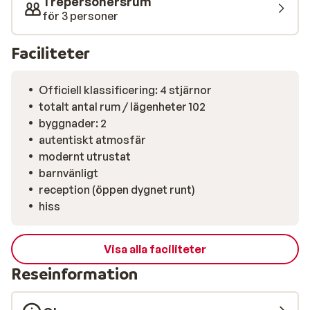
Trepersonersrum
självförsörjande med egenodlade grönsaker.
för 3 personer
Faciliteter
Officiell klassificering: 4 stjärnor
totalt antal rum / lägenheter 102
byggnader: 2
autentiskt atmosfär
modernt utrustat
barnvänligt
reception (öppen dygnet runt)
hiss
Visa alla faciliteter
Reseinformation