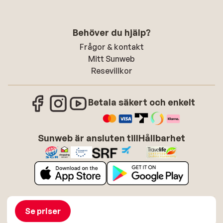
Behöver du hjälp?
Frågor & kontakt
Mitt Sunweb
Resevillkor
Betala säkert och enkelt
Sunweb är ansluten till
Hållbarhet
Om Sunweb
Jobba hos Sunweb
Allmänna villkor
Cookies
Se priser
Tillgänglighetsdirektiv
Ansvarsfriskrivning
Sitemap