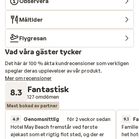
Observera
Måltider
Flygresan
Vad våra gäster tycker
Det här är 100 % äkta kundrecensioner som verkligen
speglar deras upplevelser av vår produkt.
Mer om recensioner
Fantastisk
8.3
127 omdömen
Mest bokad av partner
Genomsnittlig
för 2 veckor sedan
Fa
4.9
9.1
Hotel May Beach fremstår ved første
Hotel May Beach fremstår ved første
Familie 
Familie 
øjekast som et rigtig flot sted, og der er
øjekast som et rigtig flot sted, og der er
het hot
het hot