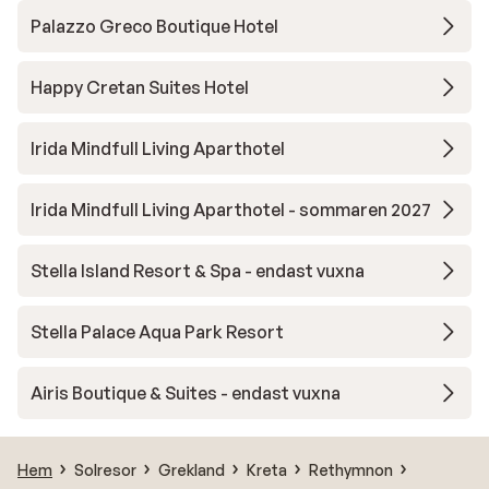
4-stjernet hotel, burde standarden
Palazzo Greco Boutique Hotel
simpelthen være højere. Vi kommer ikke
igen. Hvis andre alligevel vælger et ophold
Happy Cretan Suites Hotel
her, vil jeg klart anbefale at bede om et
værelse ud mod poolsiden og gerne langt
væk fra receptionen, så I kan få jeres
Irida Mindfull Living Aparthotel
nattesøvn.
Irida Mindfull Living Aparthotel - sommaren 2027
Stella Island Resort & Spa - endast vuxna
Stella Palace Aqua Park Resort
Airis Boutique & Suites - endast vuxna
Hem
Solresor
Grekland
Kreta
Rethymnon