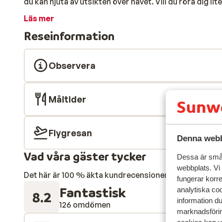
du kan njuta av utsikten över havet. Vill du röra dig l
tennis, biljard, pingis och beachvolley, och behöver du
Läs mer
också spa/hälsoavdelning, som erbjuder bastu, jacu
Reseinformation
är med All Inclusive, är måltider, snacks och drycker 
Silva Beach till särskilt för vuxna och ungdomar, som 
Inclusive.
Observera
Måltider
Flygresan
Denna webb
Vad våra gäster tycker
Dessa är små 
webbplats. Vi
Det här är 100 % äkta kundrecensioner som verkligen 
fungerar korr
Fantastisk
analytiska coo
8.2
information d
126 omdömen
marknadsförin