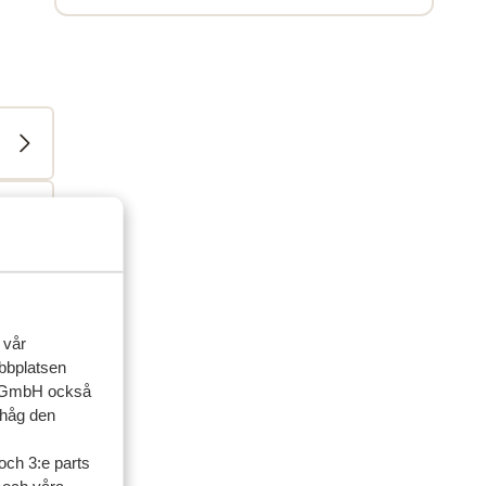
 vår
ebbplatsen
ner
up GmbH också
ihåg den
artner
och 3:e parts