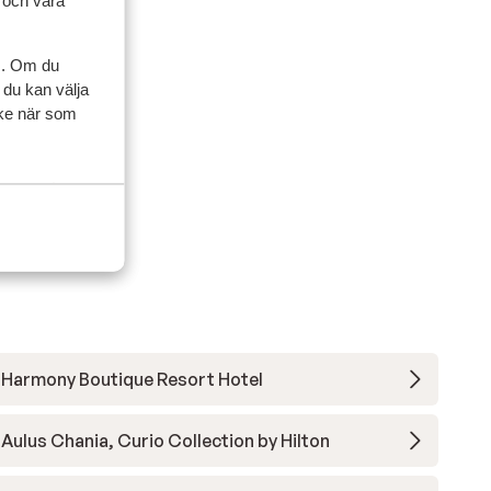
l och våra
sedan
s un
s un
s. Om du
 et
 et
 du kan välja
pour
pour
ycke när som
r,
r,
 sur
pas
 pas
on
cine,
a un
Harmony Boutique Resort Hotel
es,
ne
Aulus Chania, Curio Collection by Hilton