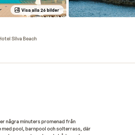
Visa alla 26 bilder
Hotel Silva Beach
igger några minuters promenad från
e med pool, barnpool och solterrass, där