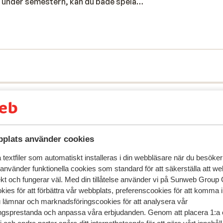
ite under semestern, kan du både spela
 bli lite extra bortskämd, har Silva Beach
zzi, turkiskt bad och massage. Då boende
inkluderad i priset. Vi rekommenderar Hotel
gärna vill bo centralt i Hersonissos med All
plats använder cookies
textfiler som automatiskt installeras i din webbläsare när du besöker
 använder funktionella cookies som standard för att säkerställa att w
speglar deras upplevelser av vår produkt.
Mer om recensio
ekt och fungerar väl. Med din tillåtelse använder vi på Sunweb Gro
kies för att förbättra vår webbplats, preferenscookies för att komma 
u lämnar och marknadsföringscookies för att analysera vår
Mest bokad av p
gsprestanda och anpassa våra erbjudanden. Genom att placera 1:a 