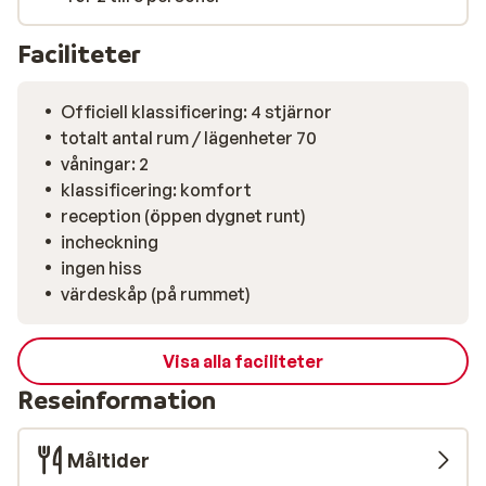
medan solen går ner. Hotellets bufférestaurang
serverar en bra variation med både mat från det lokala
Faciliteter
köket men också välkända internationella rätter.
Officiell klassificering: 4 stjärnor
totalt antal rum / lägenheter 70
våningar: 2
klassificering: komfort
reception (öppen dygnet runt)
incheckning
ingen hiss
värdeskåp (på rummet)
Visa alla faciliteter
Reseinformation
Måltider