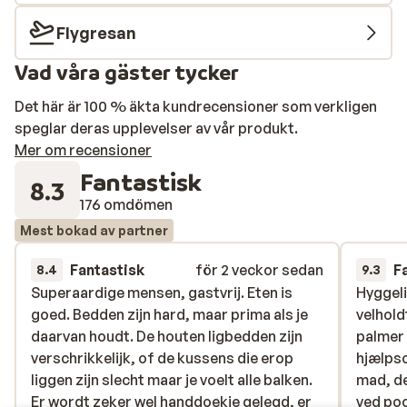
Flygresan
Vad våra gäster tycker
Det här är 100 % äkta kundrecensioner som verkligen
speglar deras upplevelser av vår produkt.
Mer om recensioner
Fantastisk
8.3
176 omdömen
Mest bokad av partner
Fantastisk
för 2 veckor sedan
F
8.4
9.3
Superaardige mensen, gastvrij. Eten is
Superaardige mensen, gastvrij. Eten is
Hyggeli
Hyggeli
goed. Bedden zijn hard, maar prima als je
goed. Bedden zijn hard, maar prima als je
velhold
velhold
daarvan houdt. De houten ligbedden zijn
daarvan houdt. De houten ligbedden zijn
palmer 
palmer 
verschrikkelijk, of de kussens die erop
verschrikkelijk, of de kussens die erop
hjælps
hjælps
liggen zijn slecht maar je voelt alle balken.
liggen zijn slecht maar je voelt alle balken.
mad, de
mad, de
Er wordt zeker wel handdoekje gelegd, er
Er wordt zeker wel handdoekje gelegd, er
ved poo
ved poo