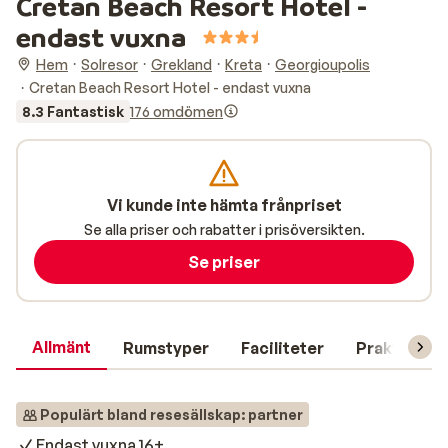
Cretan Beach Resort Hotel -
endast vuxna
Hem
Solresor
Grekland
Kreta
Georgioupolis
Cretan Beach Resort Hotel - endast vuxna
8.3 Fantastisk
176 omdömen
Vi kunde inte hämta frånpriset
Se alla priser och rabatter i prisöversikten.
Se priser
Allmänt
Rumstyper
Faciliteter
Praktisk in
Populärt bland resesällskap: partner
Endast vuxna 16+