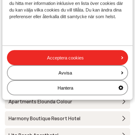
(kostnadsfritt) , parasoll (kostnadsfritt) )
du hitta mer information inklusive en lista över cookies där
Avstånd till flygplats ca 55 km
du kan välja vilka cookies du vill tillåta. Du kan ändra dina
Avstånd till busshållplats ca 100 m
preferenser eller återkalla ditt samtycke när som helst.
Avstånd till uttagsautomat ca 200 m
Närmaste butiker ca 100 m
Närmaste kiosk ca 100 m
Närmaste restaurang ca 30 m
Närmaste läkare ca 15 km
Acceptera cookies
Närmaste sjukhus ca 15 km
Lugnt läge
Avvisa
Andra boenden i Kreta
Hantera
Apartments Elounda Colour
Harmony Boutique Resort Hotel