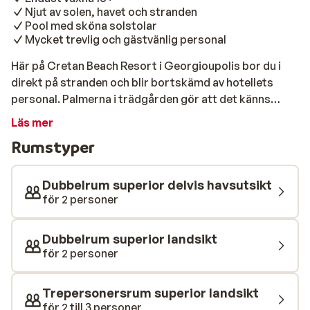
Njut av solen, havet och stranden
Pool med sköna solstolar
Mycket trevlig och gästvänlig personal
Här på Cretan Beach Resort i Georgioupolis bor du i
direkt på stranden och blir bortskämd av hotellets
personal. Palmerna i trädgården gör att det känns
exotiskt att ligga i solen och koppla av. Restaurang och
Läs mer
bar gör att det mesta finns på lagom avstånd för
Rumstyper
perfekta semesterdagar i lugn och ro. Stranden ligger
alldeles intill så du kan med fördel starta din dag med
ett uppfriskande morgondopp. Solstolar med
Dubbelrum superior delvis havsutsikt
parasoller väntar på dig för att ge dig en underbar dag
för 2 personer
med fin sand under fötterna när du kommer upp efter
ett salt dopp. Föredrar du att bada i poolen går det
Dubbelrum superior landsikt
naturligtvis lika bra. Vid poolen finner du bekväma
för 2 personer
solsängar och här har du också nära till baren när du
behöver något svalkande att dricka. På kvällen frestar
Trepersonersrum superior landsikt
baren med tropiska drinkar med utsikt över havet
för 2 till 3 personer