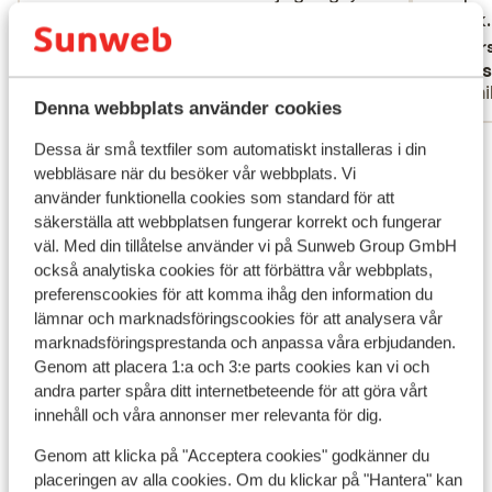
zijn genoeg bedjes maar men verkiest dan
zijn ge...
mer
helt ok.
helt ok.
toch een bedje op het gras ipv op het
Översätt till svenska
Övers
Diane
Cars
strand.
Ensam förälder
Famil
Denna webbplats använder cookies
Visa alla 176 omdömen
Dessa är små textfiler som automatiskt installeras i din
webbläsare när du besöker vår webbplats. Vi
Läge
använder funktionella cookies som standard för att
säkerställa att webbplatsen fungerar korrekt och fungerar
väl. Med din tillåtelse använder vi på Sunweb Group GmbH
också analytiska cookies för att förbättra vår webbplats,
preferenscookies för att komma ihåg den information du
Visa på karta
lämnar och marknadsföringscookies för att analysera vår
marknadsföringsprestanda och anpassa våra erbjudanden.
Genom att placera 1:a och 3:e parts cookies kan vi och
andra parter spåra ditt internetbeteende för att göra vårt
innehåll och våra annonser mer relevanta för dig.
I området
Genom att klicka på "Acceptera cookies" godkänner du
Vid stranden (sandstrand, solstolar
placeringen av alla cookies. Om du klickar på "Hantera" kan