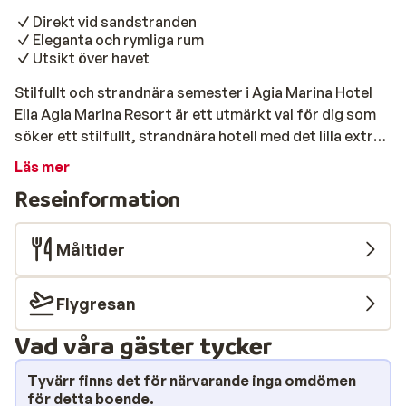
Direkt vid sandstranden
Eleganta och rymliga rum
Utsikt över havet
Stilfullt och strandnära semester i Agia Marina Hotel
Elia Agia Marina Resort är ett utmärkt val för dig som
söker ett stilfullt, strandnära hotell med det lilla extra
– oavsett om du reser med din partner, familj eller på
Läs mer
egen hand. Med ett fint läge i Agia Marina och bara 10
Reseinformation
minuter med lokalbuss till Chania, får du både
avkoppling och äventyr på samma resa. Hotellet
erbjuder rymliga och moderna rum med balkong eller
Måltider
terrass - perfekt för kvällens sista kopp kaffe eller ett
glas vin. Strand & pool Stranden ligger precis intill
Flygresan
hotellet – bara att kliva ner i sanden. Agia Marinas
strand sandstrand sträcker ut sig och bjuder in till
Vad våra gäster tycker
svalkande bad, långpromenader längst vattenbrynet
och fartfyllda vattensporter. Utbudet av strandbarer
Tyvärr finns det för närvarande inga omdömen
är bra här, så du kan lätt hitta en plats för något gott
för detta boende.