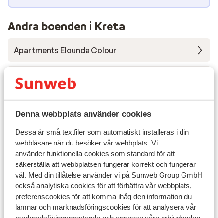
att äta och dricka. Du kan också koppla av vid
utomhuspoolen på Hotel Elia Agia Marina Resort,
Andra boenden i Kreta
simma i inomhuspoolen eller ta en paus i solen på
solterrassen. Mat & dryck Här börjar dagen med en
Apartments Elounda Colour
utsökt frukost innan du packar strandväskan för
dagen. Vill du äta ute, finns flera lokala tavernor i
närheten. Maten är god, stämningen avslappnad –
Alkionides Seaside Aparthotel
precis som semestern ska vara. Omgivningarna Både
vid stranden och huvudgatan i Agia Marina finns gott
Harmony Boutique Resort Hotel
om restauranger och barer. Här serveras internationell
Denna webbplats använder cookies
och grekisk mat, pizza och pasta. Mataffär hittar du
Bio Beach Boutique Hotel - endast vuxna
Dessa är små textfiler som automatiskt installeras i din
vid huvudvägen.
webbläsare när du besöker vår webbplats. Vi
använder funktionella cookies som standard för att
Aloe Boutique & Suites Hotel - endast vuxna
säkerställa att webbplatsen fungerar korrekt och fungerar
väl. Med din tillåtelse använder vi på Sunweb Group GmbH
Aulus Chania, Curio Collection by Hilton
också analytiska cookies för att förbättra vår webbplats,
preferenscookies för att komma ihåg den information du
lämnar och marknadsföringscookies för att analysera vår
Petra Mare Hotel
marknadsföringsprestanda och anpassa våra erbjudanden.