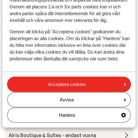
Genom att placera 1:a och 3:e parts cookies kan vi och
andra parter spåra ditt internetbeteende för att göra vårt
Iperion Beach Apartments
innehåll och våra annonser mer relevanta för dig.
Palazzo Greco Boutique Hotel
Genom att klicka på "Acceptera cookies" godkänner du
placeringen av alla cookies. Om du klickar på "Hantera" kan
du hitta mer information inklusive en lista över cookies där
Happy Cretan Suites Hotel
du kan välja vilka cookies du vill tillåta. Du kan ändra dina
preferenser eller återkalla ditt samtycke när som helst.
Irida Mindfull Living Aparthotel
Irida Mindfull Living Aparthotel - sommaren 2027
Acceptera cookies
Avvisa
Stella Island Resort & Spa - endast vuxna
Hantera
Stella Palace Aqua Park Resort
Airis Boutique & Suites - endast vuxna