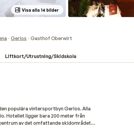
Visa alla 14 bilder
rena
Gerlos
Gasthof Oberwirt
Liftkort/Utrustning/Skidskola
 den populära vintersportbyn Gerlos. Alla
o. Hotellet ligger bara 200 meter från
ll centrum av det omfattande skidområdet
yka rakt in i Gerlos berömda afterski. I