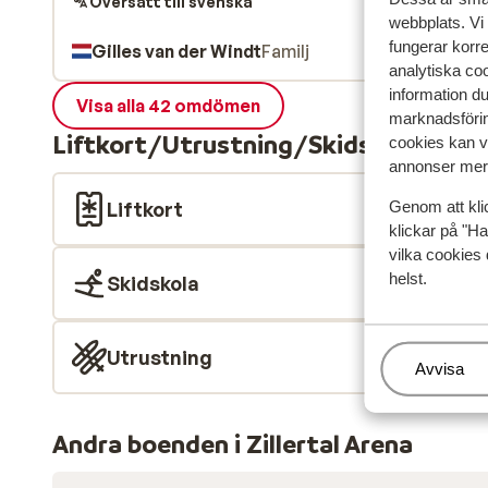
Översätt till svenska
webbplats. Vi
fungerar korr
Gilles van der Windt
Familj
analytiska coo
information d
Visa alla 42 omdömen
marknadsförin
Liftkort/Utrustning/Skidskola
cookies kan vi
annonser mer 
Liftkort
Genom att kli
klickar på "Ha
vilka cookies 
helst.
Skidskola
Utrustning
Hantera
Avvisa
Andra boenden i Zillertal Arena