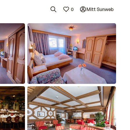
0
Mitt Sunweb