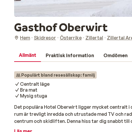
Gasthof Oberwirt
Hem
Skidresor
Österrike
Zillertal
Zillertal A
Allmänt
Praktisk information
Omdömen
Populärt bland resesällskap: familj
Centralt läge
Bra mat
Mysig stuga
Det populära Hotel Oberwirt ligger mycket centralt i
rum är trevligt inredda och utrustade med TV och radi
centrum och skidliften. Denna hiss tar dig snabbt ti
Zillertal Arenal. Efter en trevlig dag i backen kan du d
Läs mer