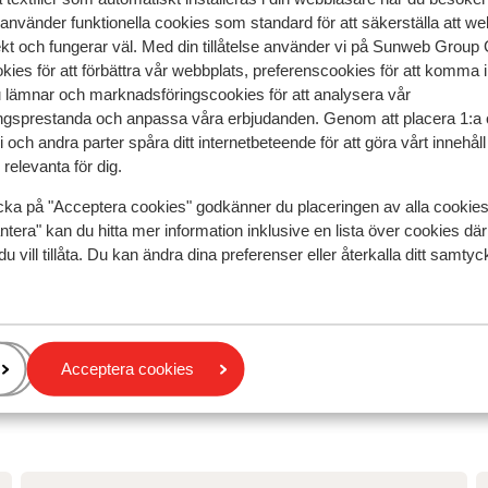
lifts.
lifts.
 använder funktionella cookies som standard för att säkerställa att w
Översätt till svenska
ekt och fungerar väl. Med din tillåtelse använder vi på Sunweb Gro
Anonym
Familj
kies för att förbättra vår webbplats, preferenscookies för att komma 
u lämnar och marknadsföringscookies för att analysera vår
gsprestanda och anpassa våra erbjudanden. Genom att placera 1:a 
 och andra parter spåra ditt internetbeteende för att göra vårt innehål
relevanta för dig.
cka på "Acceptera cookies" godkänner du placeringen av alla cookie
ntera" kan du hitta mer information inklusive en lista över cookies där
du vill tillåta. Du kan ändra dina preferenser eller återkalla ditt samt
Acceptera cookies