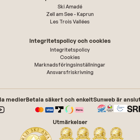
Ski Amadé
Zell am See - Kaprun
Les Trois Vallées
Integritetspolicy och cookies
Integritetspolicy
Cookies
Marknadsföringsinställningar
Ansvarsfriskrivning
ala medier
Betala säkert och enkelt
Sunweb är anslute
Utmärkelser