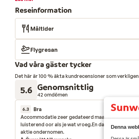
hotellets mysiga stube kan du njuta av en glögg, ett g
Reseinformation
kvällen serveras läckra rätter i den traditionellt inr
Måltider
Flygresan
Vad våra gäster tycker
Det här är 100 % äkta kundrecensioner som verkligen 
Genomsnittlig
5.6
42 omdömen
Bra
1 apr.
6.3
Accommodatie zeer gedateerd maar werknemers
Accommodatie zeer gedateerd maar werknemers
luisterend oor als je wat vroeg.En dan werd er direc
luisterend oor als je wat vroeg.En dan werd er direc
Denna webb
aktie ondernomen.
aktie ondernomen.
Dessa är små 