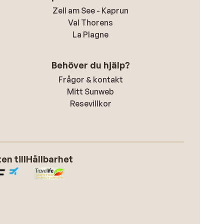
Zell am See - Kaprun
Val Thorens
La Plagne
Behöver du hjälp?
Frågor & kontakt
Mitt Sunweb
Resevillkor
n till
Hållbarhet