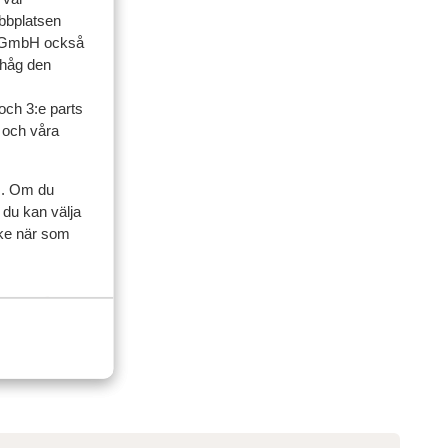
ebbplatsen
up GmbH också
ihåg den
och 3:e parts
l och våra
s. Om du
 du kan välja
ycke när som