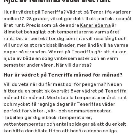
Hur är vädret på
Teneriffa
? Vädret på Teneriffa varierar
mellan 17-28 grader, vilket gör det till ett perfekt resmål
året runt. Precis som på de andra
Kanarieöarna
är
klimatet behagligt och temperaturerna varma året
runt. Det är perfekt för dig som inte vill resa långt och
vill undvika stora tidsskillnader, men ändå vill ha varma
dagar på stranden. Vädret på Teneriffa gör att du kan
njuta av både en solig vintersemester och en varm
semester under våren. När vill du resa?
Hur är vädret på Teneriffa månad för månad?
Vill du veta när du får mest sol för pengarna? Nedan
hittar du en praktisk översikt över vädret på Teneriffa
månad för månad. Med stabila temperaturer året runt
och mycket få regniga dagar är Teneriffas väder
perfekt för vinter-, vår- och sommarsemestrar.
Tabellen ger dig inblick i temperaturer,
vattentemperatur och antal soldagar så att du enkelt
kan hitta den bästa tiden att besöka denna soliga