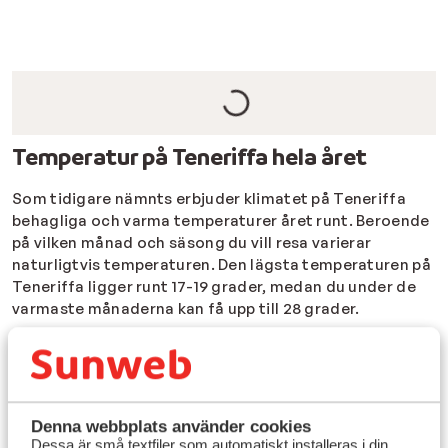
Temperatur på Teneriffa hela året
Som tidigare nämnts erbjuder klimatet på Teneriffa
behagliga och varma temperaturer året runt. Beroende
på vilken månad och säsong du vill resa varierar
naturligtvis temperaturen. Den lägsta temperaturen på
Teneriffa ligger runt 17-19 grader, medan du under de
varmaste månaderna kan få upp till 28 grader.
Vädret på Teneriffa i januari och februari
Är du sugen på att resa i början av året? Vädret på
Teneriffa i
januari
och
februari
bjuder på temperaturer
Denna webbplats använder cookies
på runt 17 grader under dagen, nästan inga regndagar
Dessa är små textfiler som automatiskt installeras i din