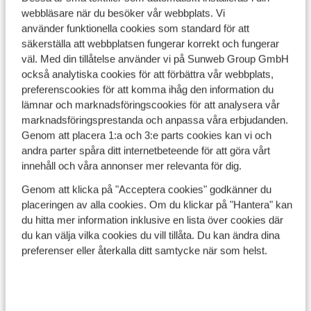
och runt 6-7 soltimmar varje dag. Det gör det till ett
webbläsare när du besöker vår webbplats. Vi
perfekt val för en mild vintersemester där du kan njuta
använder funktionella cookies som standard för att
av solens varma strålar samtidigt som du utforskar
säkerställa att webbplatsen fungerar korrekt och fungerar
Teneriffas storslagna natur eller pulserande stadsliv.
väl. Med din tillåtelse använder vi på Sunweb Group GmbH
också analytiska cookies för att förbättra vår webbplats,
Vädret på Teneriffa i mars och april
preferenscookies för att komma ihåg den information du
Letar du efter en varm semester till våren för att få ett
lämnar och marknadsföringscookies för att analysera vår
litet försprång inför sommaren? Då är Teneriffa ett
marknadsföringsprestanda och anpassa våra erbjudanden.
utmärkt val. Vädret på Teneriffa i
mars
och
april
bjuder
Genom att placera 1:a och 3:e parts cookies kan vi och
på runt 20-21 grader, inte mindre än 8-9 soltimmar om
andra parter spåra ditt internetbeteende för att göra vårt
dagen och i stort sett inga regndagar. Perfekt för den
innehåll och våra annonser mer relevanta för dig.
som vill njuta av solens varma strålar i en solstol på
Genom att klicka på "Acceptera cookies" godkänner du
stranden med en drink i handen och fötterna i sanden.
placeringen av alla cookies. Om du klickar på "Hantera" kan
Och som en bonus är det ofta billigare att resa under
du hitta mer information inklusive en lista över cookies där
dessa månader än under
juni
,
juli
och
augusti
- men du
du kan välja vilka cookies du vill tillåta. Du kan ändra dina
får fortfarande mycket värme!
preferenser eller återkalla ditt samtycke när som helst.
Vädret på Teneriffa i november och december
Skulle du vilja byta ut Sveriges kalla vinter mot 20-
gradiga temperaturer? Då ska du besöka Teneriffa i