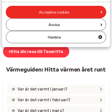
november
och
december
! Vädret på Teneriffa i
november och december bjuder på mellan 18-21 grader,
Acceptera cookies
jämfört med Danmarks 3-5 grader. En vintersemester
till Teneriffa i november eller december är därför
Avvisa
perfekt för den som vill fylla på med lite D-vitamin!
Förutom den behagliga temperaturen kan du också
fortfarande njuta av cirka 6 timmars solsken varje dag.
Hantera
Hitta din resa till Teneriffa
Värmeguiden: Hitta värmen året runt
Var är det varmt i januari?
Var är det varmt i februari?
Var är det varmt i mars?