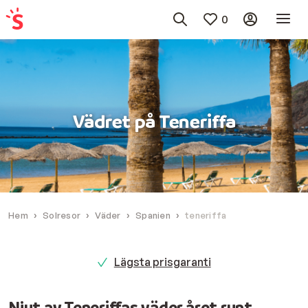
0
Vädret på Teneriffa
Hem
Solresor
Väder
Spanien
teneriffa
Lägsta prisgaranti
Njut av Teneriffas väder året runt