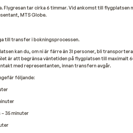
fa. Flygresan tar cirka 6 timmar. Vid ankomst till flygplatsen
esentant, MTS Globe.
ga till transfer i bokningsprocessen.
latsen kan du, om ni är färre än 31 personer, bli transporterad 
t är att begränsa väntetiden på flygplatsen till maximalt 6
ontakt med representanten, innan transfern avgår.
ngefär följande:
uter
minuter
 – 35 minuter
uter