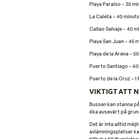
Playa Paraíso – 35 mi
La Caleta – 40 minut
Callao Salvaje – 40 m
Playa San Juan – 45 
Playa de la Arena – 5
Puerto Santiago – 60
Puerto de la Cruz – 1
VIKTIGT ATT 
Bussen kan stanna på 
öka avsevärt på grund
Det är inte alltid mö
avlämningsplatser kan
tillbaka till flygpla