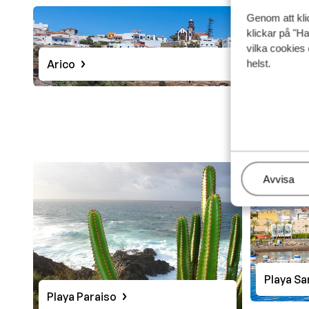
Genom att kli
klickar på "Ha
vilka cookies 
Arico
helst.
Callao S
Hantera
Avvisa
Playa Sa
Playa Paraiso