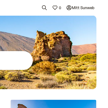
0
Mitt Sunweb