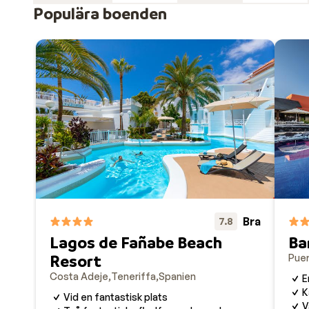
Festivaler på Teneriffa
Populära boenden
Varje år arrangerar Farra World Events spektakulära m
Kanarieöarna, utan även runt om i världen. Med inter
en oförglömlig upplevelse vid varje tillfälle!
Bra
7.8
Lagos de Fañabe Beach
Ba
Resort
Puer
Costa Adeje
Teneriffa
Spanien
E
K
Vid en fantastisk plats
V