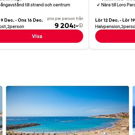
ångavstånd till strand och centrum
Nära till Loro Pa
pris per person från
9 Dec. - Ons 16 Dec.
Lör 12 Dec. - Lör 1
9 204:-
ost
2
person
Halvpension
2
pers
Visa