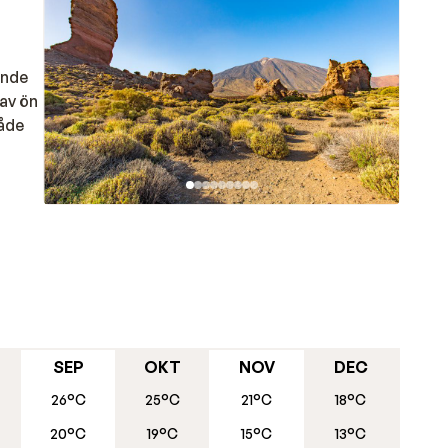
ande
 av ön
både
uder
n,
iga
SEP
OKT
NOV
DEC
26°C
25°C
21°C
18°C
igt
20°C
19°C
15°C
13°C