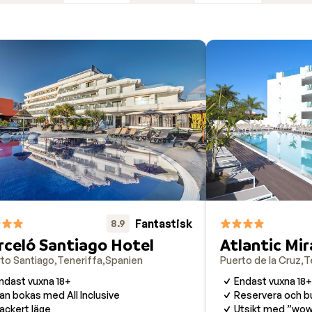
usikfestivaler på Teneriffa. De anordnar festivaler inte ba
nationellt kända artister och imponerande ljusshower bjuder
Fantastisk
8.9
rceló Santiago Hotel
Atlantic Mir
to Santiago
Teneriffa
Spanien
Puerto de la Cruz
T
ndast vuxna 18+
Endast vuxna 18+
an bokas med All Inclusive
Reservera och b
ackert läge
Utsikt med ”wow