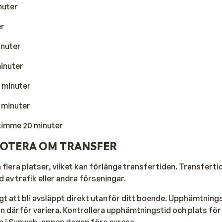
nuter
er
inuter
minuter
0 minuter
 minuter
 timme 20 minuter
NOTERA OM TRANSFER
flera platser, vilket kan förlänga transfertiden. Transfert
 av trafik eller andra förseningar.
jligt att bli avsläppt direkt utanför ditt boende. Upphämtning
 därför variera. Kontrollera upphämtningstid och plats för
tsen i Sunweb-appen dagen före avresa.