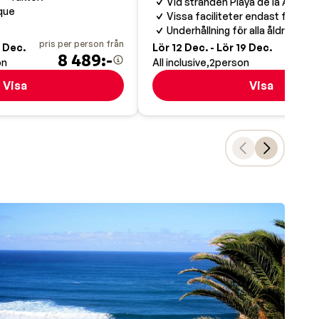
Vid stranden Playa de la Arena
rque
Vissa faciliteter endast för vux
Underhållning för alla åldrar
pris per person från
pris pe
9 Dec.
Lör 12 Dec. - Lör 19 Dec.
8 489:-
10
on
All inclusive
2
person
Visa
Visa