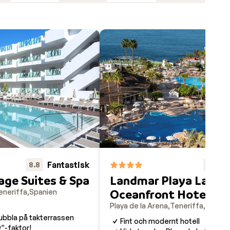
ra på
 de på
Fantastisk
F
8.8
8.8
age Suites & Spa
Landmar Playa La Ar
Oceanfront Hotel
eneriffa
Spanien
Playa de la Arena
Teneriffa
Spanie
ubbla på takterrassen
Fint och modernt hotell
”-faktor!