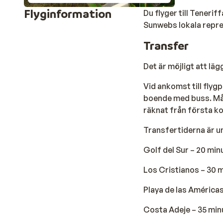
Flyginformation
Du flyger till Tenerif
Sunwebs lokala repr
Transfer
Det är möjligt att läg
Vid ankomst till flygp
boende med buss. Måle
räknat från första k
Transfertiderna är u
Golf del Sur – 20 min
Los Cristianos – 30 
Playa de las Américas
Costa Adeje – 35 min