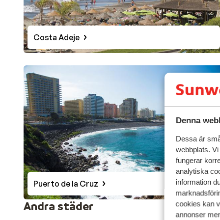
Costa Adeje
Denna webb
Dessa är små 
webbplats. Vi
fungerar korr
analytiska coo
information d
Puerto de la Cruz
marknadsförin
Andra städer
cookies kan vi
annonser mer 