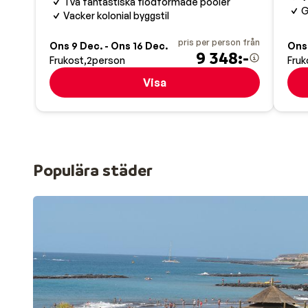
Två fantastiska flodformade pooler
G
Vacker kolonial byggstil
pris per person från
Ons 9 Dec. - Ons 16 Dec.
Ons 
9 348:-
Frukost
2
person
Fruk
Visa
Populära städer