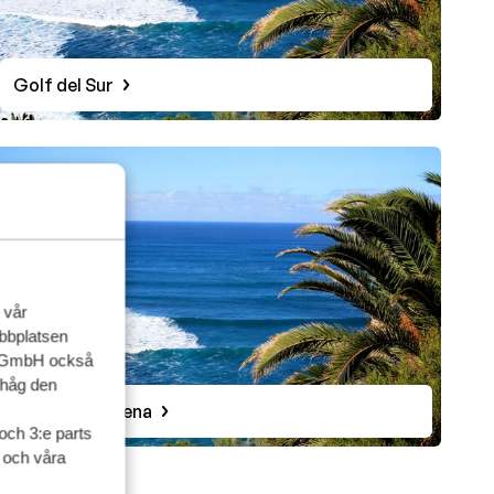
Golf del Sur
 vår
ebbplatsen
up GmbH också
ihåg den
Playa de la Arena
och 3:e parts
l och våra