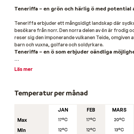
Teneriffa – en grön och härlig ö med potential 
Teneriffa erbjuder ett mångsidigt landskap där sydk
besökare från norr. Den norra delen av ön är frodig o
reser sig den imponerande vulkanen Teide, omgiven av
barn och vuxna, golfare och soldyrkare.
Teneriffa – en ö som erbjuder oändliga möjligh
Hyr gärna en bil och upptäck Teneriffa på egen hand
Läs mer
på genuin kanarisk atmosfär, vitkalkade hus och sma
hem till en pittoresk gammal by och en botanisk trädg
djurparken Loro Parque och det populära vattenlande
Temperatur per månad
Med Sunweb bor du bra
Våra hotell ligger på Teneriffas soliga sydvästkust,
JAN
FEB
MARS
bykärna och välbesökta stränder. Från hamnen sträck
Max
17°C
17°C
20°C
Américas och vidare mot Costa Adeje. Playa de las Amé
Min
12°C
12°C
13°C
nattliv. För en lugnare atmosfär och boende av högre