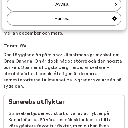
Sydkusten beskrivs ofta som den mest solsäkra delen
Avvisa
av ön. Om du flyttar inlands, även högre upp i bergen
kommer du att det är betydligt svalare klimat.
Hantera
Generellt är det väldigt lite nederbörd på Gran Canaria,
men skulle det hända sker det oftast i korta skurar
mellan december och mars.
Teneriffa
Den färgglada ön påminner klimatmässigt mycket om
Gran Canaria. Ön är dock något större och den högsta
punken, Spaniens högsta berg Teide, är svalare –
absolut värt ett besök. Återigen är de norra
semesterorterna i allmänhet ca. 5 grader svalare än på
sydsidan.
Sunwebs utflykter
Sunweb erbjuder ett stort urval av utflykter på
Kanarieöarna. På våra resmålssidor kan du hitta
våra gästers favoritutflykter, men du kan även