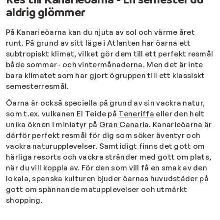
aldrig glömmer
På Kanarieöarna kan du njuta av sol och värme året
runt. På grund av sitt läge i Atlanten har öarna ett
subtropiskt klimat, vilket gör dem till ett perfekt resmål
både sommar- och vintermånaderna. Men det är inte
bara klimatet som har gjort ögruppen till ett klassiskt
semesterresmål.
Öarna är också speciella på grund av sin vackra natur,
som t.ex. vulkanen El Teide på
Teneriffa
eller den helt
unika öknen i miniatyr på
Gran Canaria
. Kanarieöarna är
därför perfekt resmål för dig som söker äventyr och
vackra naturupplevelser. Samtidigt finns det gott om
härliga resorts och vackra stränder med gott om plats,
när du vill koppla av. För den som vill få en smak av den
lokala, spanska kulturen bjuder öarnas huvudstäder på
gott om spännande matupplevelser och utmärkt
shopping.