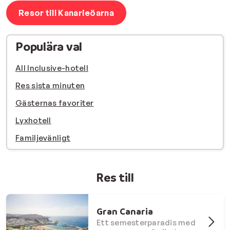
Resor till Kanarieöarna
Populära val
All Inclusive-hotell
Res sista minuten
Gästernas favoriter
Lyxhotell
Familjevänligt
Res till
Gran Canaria
Ett semesterparadis med