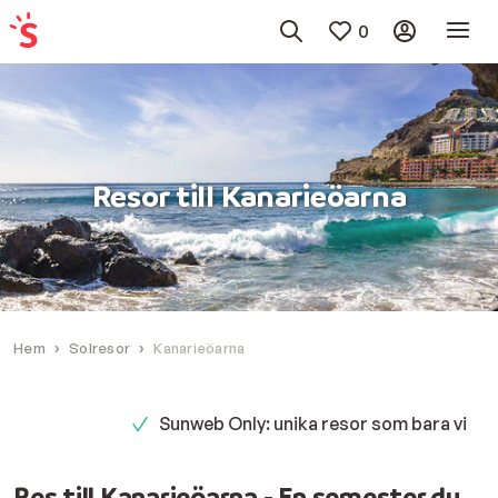
0
Resor till Kanarieöarna
Hem
Solresor
Kanarieöarna
Sunweb Only: unika resor som bara vi erbjuder
Res till Kanarieöarna - En semester du