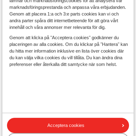
lämnar och marknadsföringscookies för att analysera vår
marknadsföringsprestanda och anpassa våra erbjudanden.
22ºC
17ºC
Genom att placera 1:a och 3:e parts cookies kan vi och
20ºC
15ºC
andra parter spåra ditt internetbeteende för att göra vårt
innehåll och våra annonser mer relevanta för dig.
Genom att klicka på "Acceptera cookies" godkänner du
vilken av de kanariska öarna blir din
placeringen av alla cookies. Om du klickar på "Hantera" kan
favorit?
du hitta mer information inklusive en lista över cookies där
du kan välja vilka cookies du vill tillåta. Du kan ändra dina
Du som planerar en resa Kanarieöarna kan det vara bra
preferenser eller återkalla ditt samtycke när som helst.
att veta vad du bör förvänta dig för klimat. Läget på
det södra halvklotet utanför Afrikas kust ger
Kanarieöarna ett härligt subtropisk klimat året runt.
Temperaturen runt ögruppen varierar mellan 19 till 30
grader under dagen. Inte ens i december månad sjunker
nattemperaturerna till under 14-15 grader. Så packa
dina sandaler, leta fram shorts och sommarklänningar,
så ses vi på Kanarieöarna.
Acceptera cookies
Gran Canaria