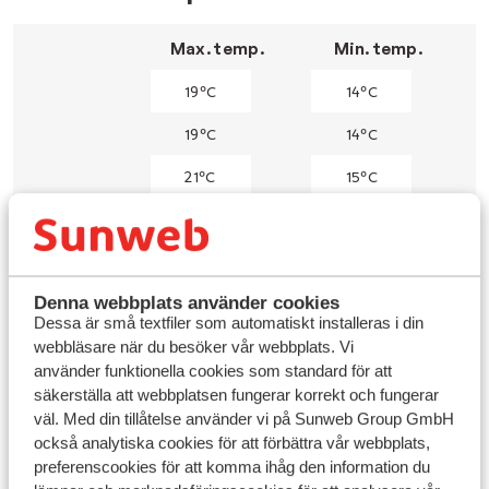
Max. temp.
Min. temp.
19ºC
14ºC
19ºC
14ºC
21ºC
15ºC
23ºC
16ºC
23ºC
17ºC
Denna webbplats använder cookies
25ºC
19ºC
Dessa är små textfiler som automatiskt installeras i din
26ºC
20ºC
webbläsare när du besöker vår webbplats. Vi
använder funktionella cookies som standard för att
28ºC
21ºC
säkerställa att webbplatsen fungerar korrekt och fungerar
väl. Med din tillåtelse använder vi på Sunweb Group GmbH
26ºC
20ºC
också analytiska cookies för att förbättra vår webbplats,
preferenscookies för att komma ihåg den information du
26ºC
20ºC