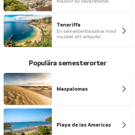
massor av sevärdheter.
Teneriffa
En semesterklassiker med
mycket att erbjuda.
Populära semesterorter
Maspalomas
Playa de las Americas