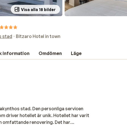
Visa alla 18 bilder
s stad
Bitzaro Hotel in town
k information
Omdömen
Läge
i Zakynthos stad. Den personliga servicen
 driver hotellet är unik. Hotellet har varit
en omfattande renovering. Det har