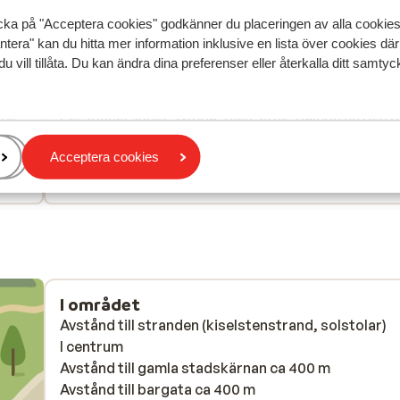
cka på "Acceptera cookies" godkänner du placeringen av alla cookie
ntera" kan du hitta mer information inklusive en lista över cookies där
Mest bokad av p
du vill tillåta. Du kan ändra dina preferenser eller återkalla ditt samt
edan
Fantastisk
5 juli
8.3
ice
ice
Personnel super sympa, bien situé. Balcon un peu p
Personnel super sympa, bien situé. Balcon un peu p
et la douche pluie a tendance a mouiller la pièce
et la douche pluie a tendance a mouiller la pièce
Acceptera cookies
Översätt till svenska
207
Partner
I området
Avstånd till stranden (kiselstenstrand, solstolar)
I centrum
Avstånd till gamla stadskärnan ca 400 m
Avstånd till bargata ca 400 m