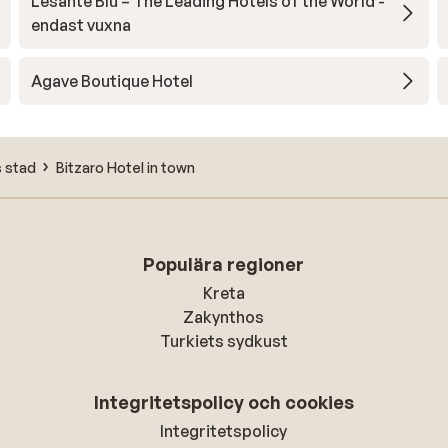
Lesante Blu – The Leading Hotels of the World -
endast vuxna
Agave Boutique Hotel
 stad
Bitzaro Hotel in town
Populära regioner
Kreta
Zakynthos
Turkiets sydkust
Integritetspolicy och cookies
Integritetspolicy