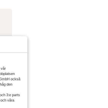
 vår
ebbplatsen
up GmbH också
ihåg den
och 3:e parts
l och våra
ner