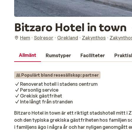
Bitzaro Hotel in town
Hem
Solresor
Grekland
Zakynthos
Zakyntho
Allmänt
Rumstyper
Faciliteter
Praktis
Populärt bland resesällskap: partner
Renoverat hotell i stadens centrum
Personlig service
Grekisk gästfrihet
Inte långt från stranden
Bitzaro Hotel in town är ett riktigt stadshotell mitt 
och den typiska grekiska gästfriheten hos familjen som
i familjens ägo i några år och har nyligen genomgått 