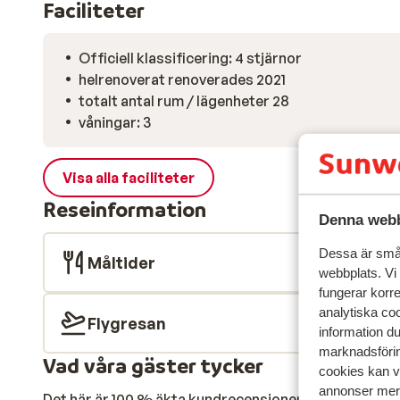
Faciliteter
Officiell klassificering: 4 stjärnor
helrenoverat renoverades 2021
totalt antal rum / lägenheter 28
våningar: 3
Visa alla faciliteter
Reseinformation
Denna webb
Dessa är små 
Måltider
webbplats. Vi
fungerar korr
analytiska coo
Flygresan
information d
marknadsförin
Vad våra gäster tycker
cookies kan vi
annonser mer 
Det här är 100 % äkta kundrecensioner som verkligen 