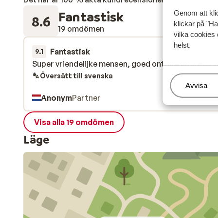
Fantastisk
Genom att kli
8.6
klickar på "Ha
19 omdömen
vilka cookies 
helst.
Fantastisk
för 2 veckor s
9.1
Super vriendelijke mensen, goed ontbijt, altijd serv
Super vriendelijke mensen, goed ontbijt, altijd serv
Översätt till svenska
Hantera
Avvisa
Anonym
Partner
Visa alla 19 omdömen
Läge