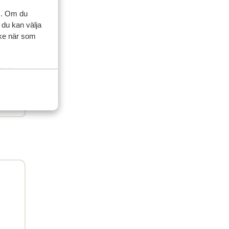
s. Om du
 du kan välja
artner
ycke när som
 2026
etit
etit