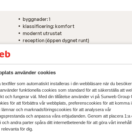
byggnader: 1
klassificering: komfort
modernt utrustat
reception (öppen dygnet runt)
plats använder cookies
textfiler som automatiskt installeras i din webbläsare när du besöker
 använder funktionella cookies som standard för att säkerställa att w
ekt och fungerar väl. Med din tillåtelse använder vi på Sunweb Gro
kies för att förbättra vår webbplats, preferenscookies för att komma 
u lämnar och marknadsföringscookies för att analysera vår
gsprestanda och anpassa våra erbjudanden. Genom att placera 1:a 
 och andra parter spåra ditt internetbeteende för att göra vårt innehål
relevanta för dig.
speglar deras upplevelser av vår produkt.
Mer om recensio