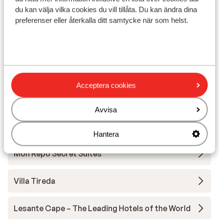
du kan välja vilka cookies du vill tillåta. Du kan ändra dina
Avstånd till flygplats ca 1 km
preferenser eller återkalla ditt samtycke när som helst.
Avstånd till busshållplats ca 150 m
Avstånd till uttagsautomat ca 300 m
Närmaste butiker ca 200 m
Närmaste kiosk ca 200 m
Närmaste restaurang ca 200 m
Acceptera cookies
Andra boenden i Zakynthos
Avvisa
Avra Suites & Apartments
Hantera
Mon Repo Secret Suites
Villa Tireda
Lesante Cape – The Leading Hotels of the World