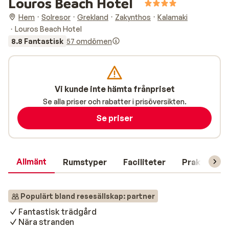
Louros Beach Hotel
Hem
Solresor
Grekland
Zakynthos
Kalamaki
Louros Beach Hotel
8.8 Fantastisk
57 omdömen
Vi kunde inte hämta frånpriset
Se alla priser och rabatter i prisöversikten.
Se priser
Allmänt
Rumstyper
Faciliteter
Praktisk in
Populärt bland resesällskap: partner
Fantastisk trädgård
Nära stranden