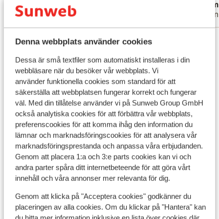
Mattias A
Emm
Ensam förälder
Vänn
Visa alla 57 omdömen
Denna webbplats använder cookies
Läge
Dessa är små textfiler som automatiskt installeras i din
webbläsare när du besöker vår webbplats. Vi
använder funktionella cookies som standard för att
säkerställa att webbplatsen fungerar korrekt och fungerar
väl. Med din tillåtelse använder vi på Sunweb Group GmbH
Visa på karta
också analytiska cookies för att förbättra vår webbplats,
preferenscookies för att komma ihåg den information du
lämnar och marknadsföringscookies för att analysera vår
marknadsföringsprestanda och anpassa våra erbjudanden.
Genom att placera 1:a och 3:e parts cookies kan vi och
andra parter spåra ditt internetbeteende för att göra vårt
I området
innehåll och våra annonser mer relevanta för dig.
Avstånd till stranden ca 200 m (sandstrand,
solstolar (mot betalning) , parasoll (mot betalning)
Genom att klicka på "Acceptera cookies" godkänner du
)
placeringen av alla cookies. Om du klickar på "Hantera" kan
Avstånd till centrum: ca 300 m
du hitta mer information inklusive en lista över cookies där