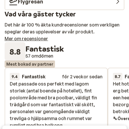
Flygresan
Vad våra gäster tycker
Det här är 100 % äkta kundrecensioner som verkligen
speglar deras upplevelser av vår produkt.
Mer om recensioner
Fantastisk
8.8
57 omdömen
Mest bokad av partner
Fantastisk
för 2 veckor sedan
F
9.4
8.7
Det passade oss perfekt med lagom
Det passade oss perfekt med lagom
Het hot
Het hot
storlek (antal boende på hotellet), fint
storlek (antal boende på hotellet), fint
erg bet
erg bet
poolområde med bra poolbar, väldigt fin
poolområde med bra poolbar, väldigt fin
een hee
een hee
trädgård som var fantastiskt väl skött,
trädgård som var fantastiskt väl skött,
bezorge
bezorge
personalen var genomgående väldigt
personalen var genomgående väldigt
betrokk
betrokk
trevliga o hjälpsamma och rummet var
trevliga o hjälpsamma och rummet var
Övers
rymligt med bra balkong.
rymligt med bra balkong.