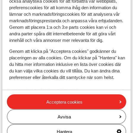
också analytiska cookies för att förbättra vår webbplats,
Avstånd till busshållplats ca 30 m
preferenscookies för att komma ihåg den information du
Avstånd till uttagsautomat ca 50 m
lämnar och marknadsföringscookies för att analysera vår
Närmaste butiker ca 30 m
marknadsföringsprestanda och anpassa våra erbjudanden.
Närmaste kiosk ca 150 m
Genom att placera 1:a och 3:e parts cookies kan vi och
Närmaste restaurang ca 50 m
andra parter spåra ditt internetbeteende för att göra vårt
Närmaste apotek ca 40 m
innehåll och våra annonser mer relevanta för dig.
Genom att klicka på "Acceptera cookies" godkänner du
Andra boenden i Lefkas
placeringen av alla cookies. Om du klickar på "Hantera" kan
du hitta mer information inklusive en lista över cookies där
du kan välja vilka cookies du vill tillåta. Du kan ändra dina
Mare Vita Apartments
preferenser eller återkalla ditt samtycke när som helst.
Caltabania Suites Apartments
Acceptera cookies
Apartments Wild Sea
Avvisa
Oasis Hotel
Hantera