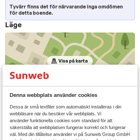
Tyvärr finns det för närvarande inga omdömen
för detta boende.
Läge
Visa på karta
Denna webbplats använder cookies
I området
Avstånd till stranden: avstånd till agiofili är ca
Dessa är små textfiler som automatiskt installeras i din
2000 m och till vassiliki bay är det ca 150 m
webbläsare när du besöker vår webbplats. Vi
(sandstrand)
använder funktionella cookies som standard för att
säkerställa att webbplatsen fungerar korrekt och fungerar
Avstånd till centrum
väl. Med din tillåtelse använder vi på Sunweb Group GmbH
Avstånd till flygplats ca 57 km