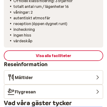
Officiell klassificering: 3 stjärnor
totalt antal rum / lägenheter 16
våningar: 2
autentiskt atmosfär
reception (öppen dygnet runt)
incheckning
ingen hiss
värdeskåp
Visa alla faciliteter
Reseinformation
Måltider
Flygresan
Vad våra gäster tycker