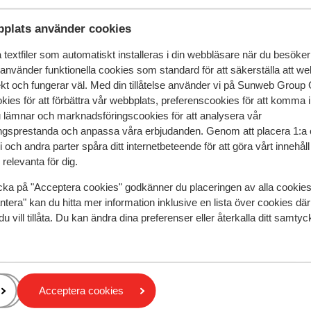
 dessutom en privat pool – perfekt för ett
 balkongerna bjuder in till lata dagar i
plats använder cookies
rna har fullt utrustade kök där du kan
textfiler som automatiskt installeras i din webbläsare när du besöker
balkongen eller ordna en mysig middag med
 använder funktionella cookies som standard för att säkerställa att w
 utsikt mot ön Skorpios och omges av
ekt och fungerar väl. Med din tillåtelse använder vi på Sunweb Gro
vernor som serverar mat både ifrån det
kies för att förbättra vår webbplats, preferenscookies för att komma 
möts du av ett rofyllt tempo och genuin
u lämnar och marknadsföringscookies för att analysera vår
gsprestanda och anpassa våra erbjudanden. Genom att placera 1:a 
 och andra parter spåra ditt internetbeteende för att göra vårt innehål
r detta boende.
relevanta för dig.
cka på "Acceptera cookies" godkänner du placeringen av alla cookie
ntera" kan du hitta mer information inklusive en lista över cookies där
du vill tillåta. Du kan ändra dina preferenser eller återkalla ditt samt
Caltabania Suites Apartments
Athesis Hotel Apartments (fd. Iris)
Acceptera cookies