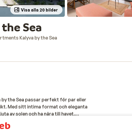
Visa alla 20 bilder
 the Sea
rtments Kalyva by the Sea
by the Sea passar perfekt för par eller
kt. Med sitt intima format och eleganta
njuta av solen och ha nära till havet.
rd, vilket gör det lätt att känna sig
 stranden i Perigiali, med direkt utsikt