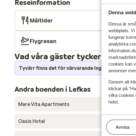
Reseinformation
över det turkosa Joniska havet. Vissa lägenheter har
svalkande dopp när som helst. De stora terrasserna och
Denna webb
solen med havet som bakgrund. Mat & dryck Lägenhete
Måltider
Dessa är små 
laga egna måltider i lugn och ro. Njut av frukost på 
webbplats. Vi
utsikt över havet. Omgivningarna Boendet ligger med
fungerar korr
vacker natur. Här finner du både restauranger och ta
Flygresan
analytiska coo
grekiska köket samt internationella maträtter. I byn 
information d
grekisk atmosfär.
Vad våra gäster tycker
marknadsförin
cookies kan vi
Tyvärr finns det för närvarande inga omdömen fö
annonser mer 
Genom att kli
Andra boenden i Lefkas
klickar på "Ha
vilka cookies 
helst.
Mare Vita Apartments
Oasis Hotel
Hantera
Avvisa