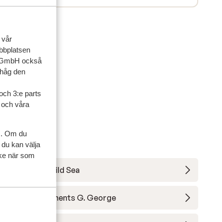
 vår
ebbplatsen
up GmbH också
ihåg den
och 3:e parts
l och våra
s. Om du
 du kan välja
ycke när som
Apartments Wild Sea
Hotel & Apartments G. George