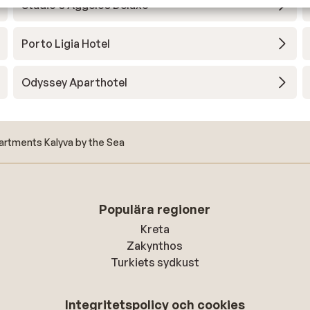
Studio's Aggelos Deluxe
Porto Ligia Hotel
Odyssey Aparthotel
artments Kalyva by the Sea
Populära regioner
Kreta
Zakynthos
Turkiets sydkust
Integritetspolicy och cookies