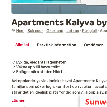
Apartments Kalyva by
Hem
Solresor
Grekland
Lefkas
Perigiali
Apa
Allmänt
Praktisk information
Omdömen
Lyxiga, eleganta lägenheter
Vakna upp till havsutsikt
Beläget nära staden Nidri
Avkopplande lyx vid Joniska havet Apartments Kalyva 
familjer som söker lugn, komfort och vacker havsutsi
stil är det en idealisk plats för dig som vill koppla av, 
Lägenheterna bjuder på både avskildhet och hög standa
Läs mer
hemma långt borta. Strand & pool Här bor du precis vid