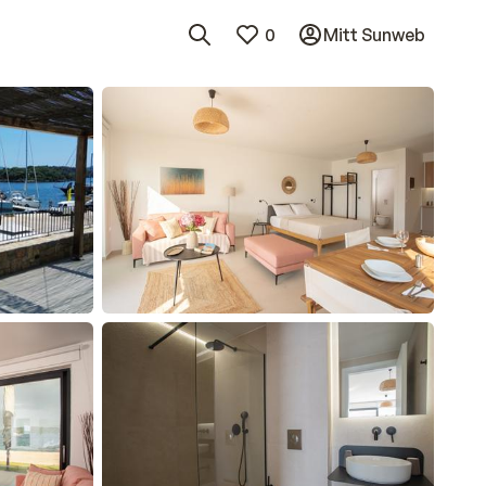
0
Mitt Sunweb