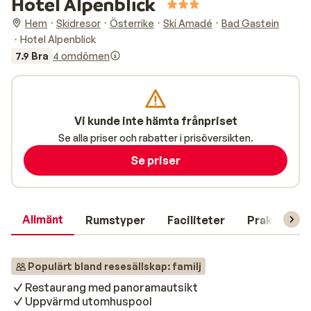
Hotel Alpenblick
Hem
Skidresor
Österrike
Ski Amadé
Bad Gastein
Hotel Alpenblick
7.9 Bra
4 omdömen
Vi kunde inte hämta frånpriset
Se alla priser och rabatter i prisöversikten.
Se priser
Allmänt
Rumstyper
Faciliteter
Praktisk in
Populärt bland resesällskap: familj
Restaurang med panoramautsikt
Uppvärmd utomhuspool