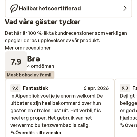
Hållbarhetscertifierad
Vad våra gäster tycker
Det här är 100 % äkta kundrecensioner som verkligen
speglar deras upplevelser av vår produkt.
Mer om recensioner
Bra
7.9
4 omdömen
Mest bokad av familj
Fantastisk
6 apr. 2026
F
9.6
9.3
In Alpenblick voel je je enorm welkom! De
In Alpenblick voel je je enorm welkom! De
Dejligt
Dejligt
uitbaters zijn heel bekommerd over hun
uitbaters zijn heel bekommerd over hun
beligge
beligge
gasten en stralen rust uit. Het verblijf is
gasten en stralen rust uit. Het verblijf is
er god 
er god 
heel erg proper. Het gebruik van het
heel erg proper. Het gebruik van het
hjælps
hjælps
verwarmd buitenzwembad is zalig.
verwarmd buitenzwembad is zalig.
Övers
Översätt till svenska