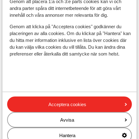
Genom att placera 1:a och 3:e parts cookies kan vi och
Avstånd till skidlift skilift är ca 2 km
andra parter spåra ditt internetbeteende för att göra vårt
Närmaste butiker ca 800 m
innehåll och våra annonser mer relevanta för dig.
Närmaste kiosk ca 2 km
Genom att klicka på "Acceptera cookies" godkänner du
Lugnt läge
placeringen av alla cookies. Om du klickar på "Hantera" kan
Liftkort/Utrustning/Skidskola
du hitta mer information inklusive en lista över cookies där
du kan välja vilka cookies du vill tillåta. Du kan ändra dina
preferenser eller återkalla ditt samtycke när som helst.
Liftkort
Skidskola
Utrustning
Acceptera cookies
Andra boenden i Ski Amadé
Avvisa
More Mountain Suites
Hantera