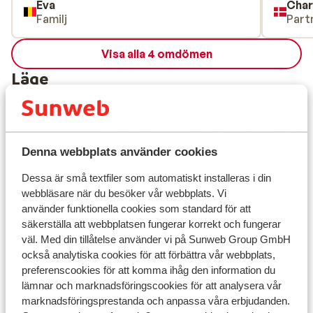
Eva
Char
Familj
Part
Visa alla 4 omdömen
Läge
Denna webbplats använder cookies
Visa på karta
Dessa är små textfiler som automatiskt installeras i din
webbläsare när du besöker vår webbplats. Vi
använder funktionella cookies som standard för att
säkerställa att webbplatsen fungerar korrekt och fungerar
väl. Med din tillåtelse använder vi på Sunweb Group GmbH
I området
också analytiska cookies för att förbättra vår webbplats,
Avstånd till centrum: ca 800 m, historische
preferenscookies för att komma ihåg den information du
centrum är ca 800 m
lämnar och marknadsföringscookies för att analysera vår
Avstånd till flygplats salzburg är ca 100 km
marknadsföringsprestanda och anpassa våra erbjudanden.
Skidbuss i direktanslutning till hotellet