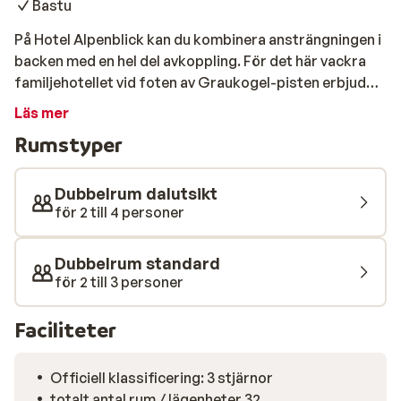
Bastu
På Hotel Alpenblick kan du kombinera ansträngningen i
backen med en hel del avkoppling. För det här vackra
familjehotellet vid foten av Graukogel-pisten erbjuder
olika wellnessfaciliteter för att koppla av fullständigt
Läs mer
efter en aktiv dag. Rummen är trevligt inredda och det
Rumstyper
finns en mysig restaurang med vacker panoramautsikt.
Efter skidåkningen kan du ta ett dopp i den uppvärmda
utomhuspoolen eller koppla av i bastun, infraröda
Dubbelrum dalutsikt
kabinen eller ångbastun. Du kan även skämma bort dig
för 2 till 4 personer
själv genom att boka en massage.
Dubbelrum standard
för 2 till 3 personer
Faciliteter
Officiell klassificering: 3 stjärnor
totalt antal rum / lägenheter 32