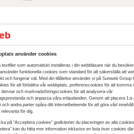
plats använder cookies
textfiler som automatiskt installeras i din webbläsare när du besöker
 använder funktionella cookies som standard för att säkerställa att w
ekt och fungerar väl. Med din tillåtelse använder vi på Sunweb Gro
kies för att förbättra vår webbplats, preferenscookies för att komma 
speglar deras upplevelser av vår produkt.
Mer om recensio
u lämnar och marknadsföringscookies för att analysera vår
gsprestanda och anpassa våra erbjudanden. Genom att placera 1:a 
 och andra parter spåra ditt internetbeteende för att göra vårt innehål
relevanta för dig.
2024
cka på "Acceptera cookies" godkänner du placeringen av alla cookie
ntera" kan du hitta mer information inklusive en lista över cookies där