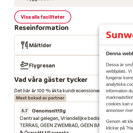
Visa alla faciliteter
Reseinformation
Måltider
Denna webb
Dessa är små 
Flygresan
webbplats. Vi
fungerar korr
Vad våra gäster tycker
analytiska coo
Det här är 100 % äkta kundrecensioner som verkligen 
information d
marknadsförin
Mest bokad av partner
cookies kan vi
annonser mer 
Genomsnittlig
26 maj 
5.7
Centraal gelegen, Vriendelijke bediening, GEEN
Centraal gelegen, Vriendelijke bediening, GEEN
Genom att kli
TERRAS, GEEN ZWEMBAD, GEEN BAR.
TERRAS, GEEN ZWEMBAD, GEEN BAR.
klickar på "Ha
Översätt till svenska