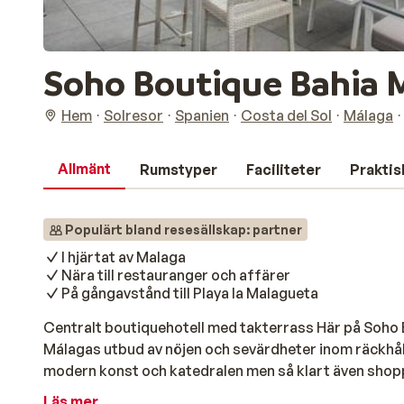
Soho Boutique Bahia 
Hem
Solresor
Spanien
Costa del Sol
Málaga
Allmänt
Rumstyper
Faciliteter
Praktis
Populärt bland resesällskap: partner
I hjärtat av Malaga
Nära till restauranger och affärer
På gångavstånd till Playa la Malagueta
Centralt boutiquehotell med takterrass Här på Soho 
Málagas utbud av nöjen och sevärdheter inom räckhåll
modern konst och katedralen men så klart även shopp
bra bas för att upptäcka Málaga, du är mitt i stadens
Läs mer