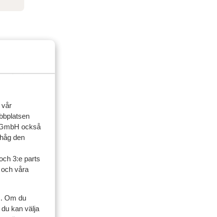
 vår
ebbplatsen
up GmbH också
ihåg den
ner
och 3:e parts
l och våra
s. Om du
 du kan välja