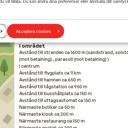
du vill tillåta. Du kan ändra dina preferenser eller återkalla ditt samt
Acceptera cookies
I området
Avstånd till stranden ca 1600 m (sandstrand, solst
(mot betalning) , parasoll (mot betalning) )
I centrum
Avstånd till flygplats ca 11 km
Avstånd till hamnen ca 650 m
Avstånd till tågstation ca 950 m
Avstånd till busshållplats ca 150 m
Avstånd till uttagsautomat ca 150 m
Närmaste butiker ca 50 m
Närmaste kiosk ca 200 m
Närmaste restaurang ca 150 m
Närmaste apotek ca 200 m