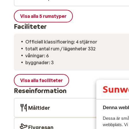
Marbella är det 9 kilometer.
Visa alla 5 rumstyper
Faciliteter
Officiell klassificering: 4 stjärnor
totalt antal rum / lägenheter 332
våningar: 6
byggnader: 3
Visa alla faciliteter
Reseinformation
Måltider
Denna webb
Dessa är små 
webbplats. Vi
Flygresan