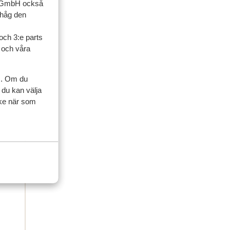
up GmbH också
ihåg den
och 3:e parts
l och våra
ner
s. Om du
 du kan välja
ycke när som
familj
i 2026
es
es