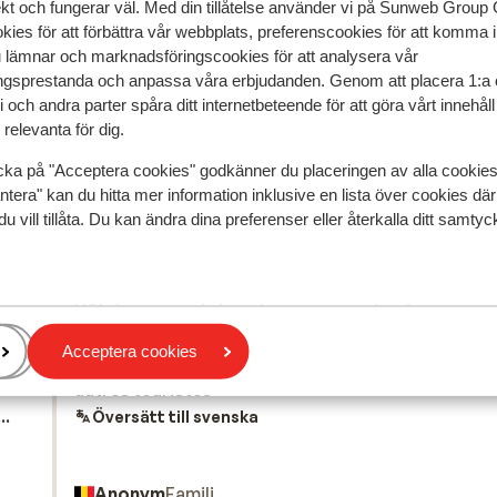
ekt och fungerar väl. Med din tillåtelse använder vi på Sunweb Gro
kies för att förbättra vår webbplats, preferenscookies för att komma 
u lämnar och marknadsföringscookies för att analysera vår
gsprestanda och anpassa våra erbjudanden. Genom att placera 1:a 
 och andra parter spåra ditt internetbeteende för att göra vårt innehål
relevanta för dig.
speglar deras upplevelser av vår produkt.
Mer om recensio
cka på "Acceptera cookies" godkänner du placeringen av alla cookie
ntera" kan du hitta mer information inklusive en lista över cookies där
du vill tillåta. Du kan ändra dina preferenser eller återkalla ditt samt
Mest bokad av 
edan
Bra
1 jul
7.9
lvom
lvom
Hôtel super mais je ne le recommanderais pas.
Hôtel super mais je ne le recommanderais pas.
Beaucoup de gitans et espagnoles manquant de
Beaucoup de gitans et espagnoles manquant de
Acceptera cookies
 Der
 Der
respect sue ces outils pour le personnels ou pour l
respect sue ces outils pour le personnels ou pour l
autres touristes
autres touristes
ivet
..
Översätt till svenska
lig
Anonym
Familj