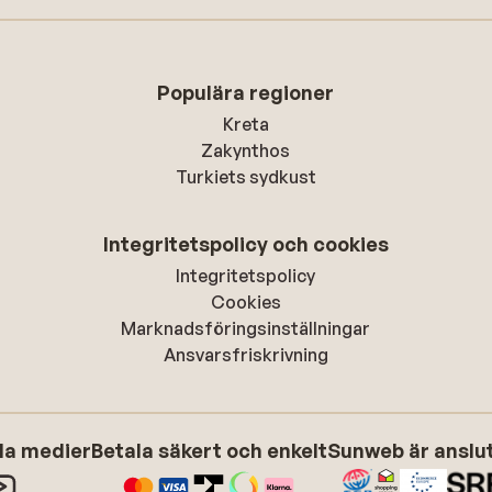
Populära regioner
Kreta
Zakynthos
Turkiets sydkust
Integritetspolicy och cookies
Integritetspolicy
Cookies
Marknadsföringsinställningar
Ansvarsfriskrivning
ala medier
Betala säkert och enkelt
Sunweb är anslute