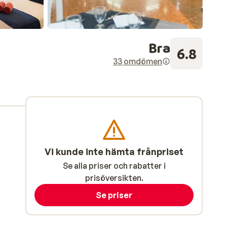
Bra
6.8
33 omdömen
Vi kunde inte hämta frånpriset
Se alla priser och rabatter i
prisöversikten.
Se priser