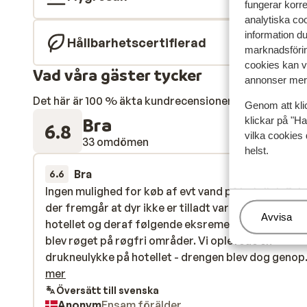
fungerar korr
analytiska coo
information d
Hållbarhetscertifierad
marknadsförin
cookies kan vi
Vad våra gäster tycker
annonser mer 
Det här är 100 % äkta kundrecensioner som verkligen 
Genom att kli
Bra
klickar på "Ha
6.8
vilka cookies 
33 omdömen
helst.
Bra
för 3 veckor s
6.6
Ingen mulighed for køb af evt vand på hotellet. Se
Ingen mulighed for køb af evt vand på hotellet. Se
der fremgår at dyr ikke er tilladt var der hunde på
der fremgår at dyr ikke er tilladt var der hunde på
Hantera
Avvisa
hotellet og deraf følgende eksrementer fra disse.
hotellet og deraf følgende eksrementer fra disse.
blev røget på røgfri områder. Vi oplevede en
blev røget på røgfri områder. Vi oplevede en
drukneulykke på hotellet - drengen blev dog genopl
drukneulykke på hotellet - drengen blev dog genop.
men det var ikke hotellets personale der var ansvar
mer
for dette og der kom ikke en samlet udmelding
Översätt till svenska
Anonym
Ensam förälder
efterfølgende fra hotellet om denne voldsomme