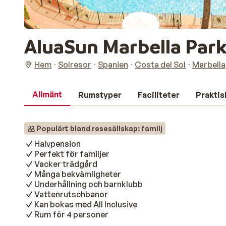
AluaSun Marbella Par
Hem
Solresor
Spanien
Costa del Sol
Marbella
Allmänt
Rumstyper
Faciliteter
Praktis
Populärt bland resesällskap: familj
Halvpension
Perfekt för familjer
Vacker trädgård
Många bekvämligheter
Underhållning och barnklubb
Vattenrutschbanor
Kan bokas med All Inclusive
Rum för 4 personer