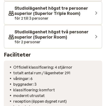
pool/snackbaren lättare rätter/snacks och väl kylda
drycker. När du kliver ut genom dörren hittar du flera
Studiolägenhet högst tre personer
butiker och caféer. Och 5 minuter bort ligger stranden
superior (Superior Triple Room)
och den extravaganta marinan i Puerto Banus.
för 2 till 3 personer
Studiolägenhet högst två personer
superior (Superior Room)
för 2 personer
Faciliteter
Officiell klassificering: 4 stjärnor
totalt antal rum / lägenheter 291
våningar: 6
byggnader: 3
klassificering: komfort
modernt utrustat
reception (öppen dygnet runt)