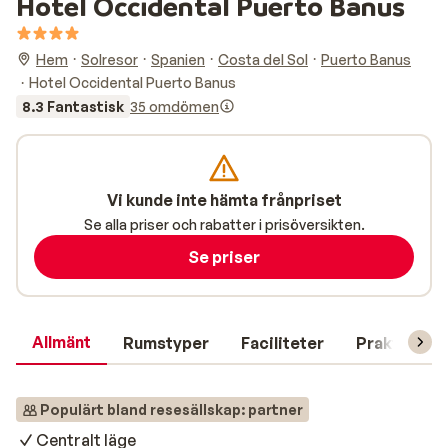
Hotel Occidental Puerto Banus
Hem
Solresor
Spanien
Costa del Sol
Puerto Banus
Hotel Occidental Puerto Banus
8.3 Fantastisk
35 omdömen
Vi kunde inte hämta frånpriset
Se alla priser och rabatter i prisöversikten.
Se priser
Allmänt
Rumstyper
Faciliteter
Praktisk in
Populärt bland resesällskap: partner
Centralt läge