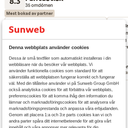
8.3
35 omdömen
Mest bokad av partner
Fantastisk
12 apr. 2026
B
9.1
7.3
Geweldig Hotel central gelegen. Personeel
Geweldig Hotel central gelegen. Personeel
Aangen
Aangen
zeer behulpzaam en vriendelijk! Ontbijt
zeer behulpzaam en vriendelijk! Ontbijt
ligging
ligging
heel goed. De kamer ruim en licht. Wil zeker
heel goed. De kamer ruim en licht. Wil zeker
Övers
Denna webbplats använder cookies
terug!
terug!
Dessa är små textfiler som automatiskt installeras i din
Översätt till svenska
webbläsare när du besöker vår webbplats. Vi
Christina
Ano
använder funktionella cookies som standard för att
Vänner
Ensa
säkerställa att webbplatsen fungerar korrekt och fungerar
väl. Med din tillåtelse använder vi på Sunweb Group GmbH
Visa alla 35 omdömen
också analytiska cookies för att förbättra vår webbplats,
Läge
preferenscookies för att komma ihåg den information du
lämnar och marknadsföringscookies för att analysera vår
marknadsföringsprestanda och anpassa våra erbjudanden.
Genom att placera 1:a och 3:e parts cookies kan vi och
andra parter spåra ditt internetbeteende för att göra vårt
innehåll och våra annonser mer relevanta för dig.