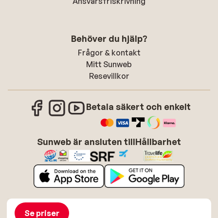
Ansvarsfriskrivning
Behöver du hjälp?
Frågor & kontakt
Mitt Sunweb
Resevillkor
Betala säkert och enkelt
Sunweb är ansluten till
Hållbarhet
Om Sunweb
Jobba hos Sunweb
Allmänna villkor
Cookies
Se priser