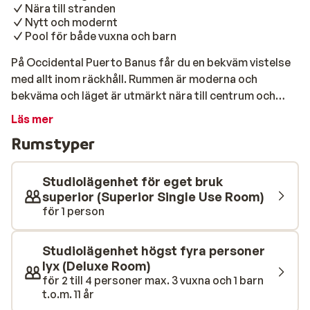
Nära till stranden
Nytt och modernt
Pool för både vuxna och barn
På Occidental Puerto Banus får du en bekväm vistelse
med allt inom räckhåll. Rummen är moderna och
bekväma och läget är utmärkt nära till centrum och
uteliv. Poolområdets avkopplande atmosfär och
Läs mer
stranden en liten bit bort gör att du kommer få en
Rumstyper
mycket fin vistelse. Mys med en god bok i en av
solstolarna i trädgården eller ta ett svalkande dopp i
poolen. Här finns lugnet du behöver för komma ner i
Studiolägenhet för eget bruk
varv. Stranden finns på promenadavstånd så du hinner
superior (Superior Single Use Room)
för 1 person
med både en springtur på morgonen längst
vattenbrynet, några vändor av sol och bad under dagen
och sen en stilla promenad när solen sakta går ner.
Studiolägenhet högst fyra personer
Under din vistelse har du nära till god mat och dryck.
lyx (Deluxe Room)
Här finns både en spansk och italiensk restaurang samt
för 2 till 4 personer max. 3 vuxna och 1 barn
t.o.m. 11 år
en buffétrestaurang. Under dagen serverar