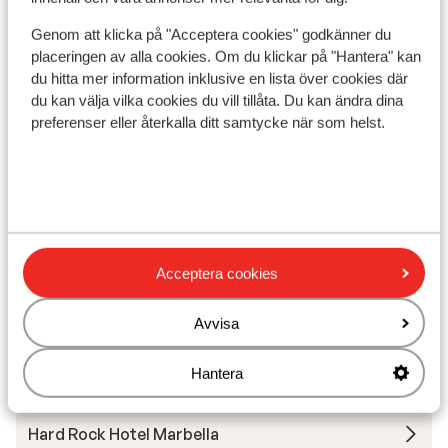
Visa på karta
Genom att klicka på "Acceptera cookies" godkänner du
placeringen av alla cookies. Om du klickar på "Hantera" kan
du hitta mer information inklusive en lista över cookies där
du kan välja vilka cookies du vill tillåta. Du kan ändra dina
preferenser eller återkalla ditt samtycke när som helst.
I området
Avstånd till stranden ca 300 m (sandstrand,
solstolar, parasoll)
Avstånd till centrum: ca 6 km
Avstånd till busshållplats ca 200 m
Avstånd till uttagsautomat ca 100 m
Närmaste butiker ca 200 m
Acceptera cookies
Närmaste kiosk ca 100 m
Närmaste restaurang ca 200 m
Avvisa
Hantera
Andra boenden i Costa del Sol
Hard Rock Hotel Marbella