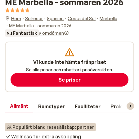
ME Marbella - sommaren 2026
Hem
Solresor
Spanien
Costa del Sol
Marbella
ME Marbella - sommaren 2026
9.1 Fantastisk
9 omdömen
Vi kunde inte hämta frånpriset
Se alla priser och rabatter i prisöversikten.
Se priser
Allmänt
Rumstyper
Faciliteter
Praktisk in
Populärt bland resesällskap: partner
Wellness för extra avkoppling