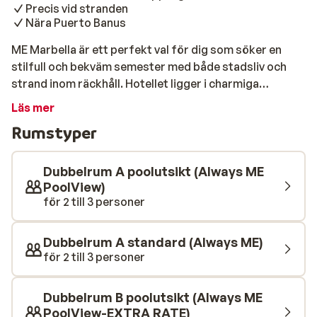
Precis vid stranden
Nära Puerto Banus
ME Marbella är ett perfekt val för dig som söker en
stilfull och bekväm semester med både stadsliv och
strand inom räckhåll. Hotellet ligger i charmiga
Marbella, bara ett stenkast från stranden och med
Läs mer
livliga Puerto Banús marina en kort promenad bort. Här
Rumstyper
får du det bästa av två världar – sol och sand
kombinerat med nöjen, shopping och eleganta
restauranger. På bara några minuter är du nere vid den
Dubbelrum A poolutsikt (Always ME
gyllene sandstranden, redo för lata dagar i solen. Vill
PoolView)
för 2 till 3 personer
du hellre stanna på hotellet kan du ta ett dopp i den
inbjudande poolen, slå dig ner vid poolbaren med något
svalkande eller koppla av totalt i hotellets lugna
Dubbelrum A standard (Always ME)
hälsocenter. Njut av semesterns smaker direkt vid
för 2 till 3 personer
poolen eller inne på hotellet. Med en inbjudande poolbar
och möjlighet att koppla av i stil, finns här något både
Dubbelrum B poolutsikt (Always ME
för de som gillar en avkopplande drink i solen och för
PoolView-EXTRA RATE)