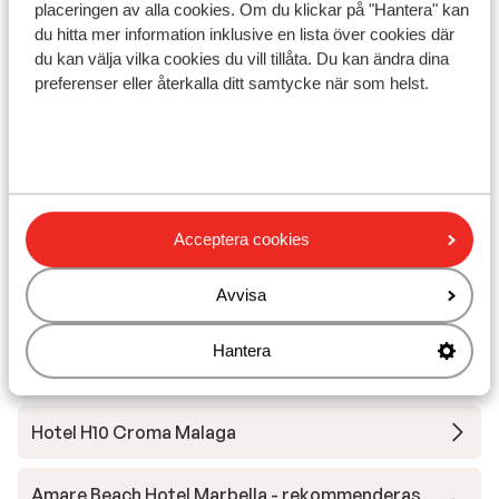
placeringen av alla cookies. Om du klickar på "Hantera" kan
Visa på karta
du hitta mer information inklusive en lista över cookies där
du kan välja vilka cookies du vill tillåta. Du kan ändra dina
preferenser eller återkalla ditt samtycke när som helst.
I området
Avstånd till stranden ca 100 m (sandstrand)
Avstånd till centrum: ca 6 km
Avstånd till flygplats ca 58 km
Acceptera cookies
Avvisa
Andra boenden i Costa del Sol
Hantera
Hard Rock Hotel Marbella
Hotel H10 Croma Malaga
Amare Beach Hotel Marbella - rekommenderas