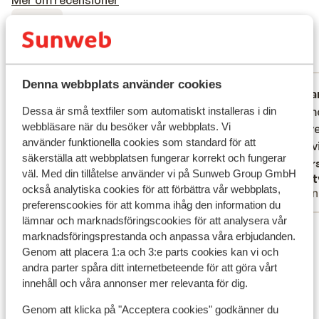
Mer om recensioner
Fantastisk
9.1
9 omdömen
Mest bokad av partner
Denna webbplats använder cookies
Fantastisk
6 juli 2026
Fa
8.9
10
Dessa är små textfiler som automatiskt installeras i din
Het hotel was zeker in orde!
Het hotel was zeker in orde!
Zeer mo
Zeer mo
webbläsare när du besöker vår webbplats. Vi
mooi ve
mooi ve
Översätt till svenska
använder funktionella cookies som standard för att
en servi
en servi
säkerställa att webbplatsen fungerar korrekt och fungerar
Övers
väl. Med din tillåtelse använder vi på Sunweb Group GmbH
Anonym
Nett
också analytiska cookies för att förbättra vår webbplats,
Partner
Vänn
preferenscookies för att komma ihåg den information du
lämnar och marknadsföringscookies för att analysera vår
Visa alla 9 omdömen
marknadsföringsprestanda och anpassa våra erbjudanden.
Läge
Genom att placera 1:a och 3:e parts cookies kan vi och
andra parter spåra ditt internetbeteende för att göra vårt
innehåll och våra annonser mer relevanta för dig.
Genom att klicka på "Acceptera cookies" godkänner du