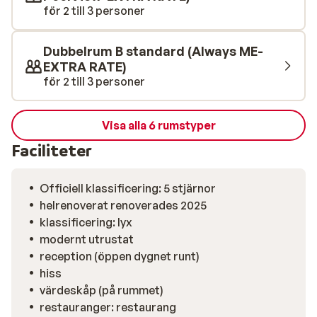
dig som vill unna dig lite extra semesterlyx. I Marbella
för 2 till 3 personer
finns ett stort utbud av restauranger, barer och
nattklubbar. Längs strandpromenaden finns trevliga
Dubbelrum B standard (Always ME-
turistrestauranger och en eller annan
EXTRA RATE)
gourmetrestaurang. I gamla stadsdelen är utbudet mer
för 2 till 3 personer
varierat med tapasbarer och traditionell spansk mat. I
Puerto Banus är det lite dyrare och nätterna långa.
Visa alla 6 rumstyper
Faciliteter
Officiell klassificering: 5 stjärnor
helrenoverat renoverades 2025
klassificering: lyx
modernt utrustat
reception (öppen dygnet runt)
hiss
värdeskåp (på rummet)
restauranger: restaurang