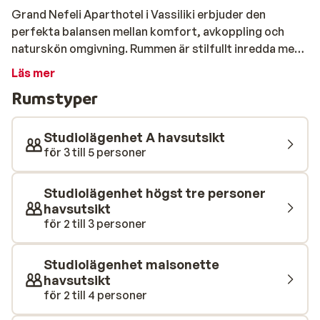
Grand Nefeli Aparthotel i Vassiliki erbjuder den
perfekta balansen mellan komfort, avkoppling och
naturskön omgivning. Rummen är stilfullt inredda med
omsorg om de små detaljerna. Packa din strandväska
Läs mer
och ta endast några få steg för att sedan njuta av en fin
Rumstyper
dag på sandstranden. Svalkande bad och en skön dag
under den värmande grekiska solen väntar också på
hotellets mysiga poolområde. Här finner du bekväma
Studiolägenhet A havsutsikt
solstolar och en trevlig poolbar som serverar läckra
för 3 till 5 personer
drinkar och enklare rätter/snacks under dagen.
Omgivet av en grönskande trädgård är detta den
Studiolägenhet högst tre personer
perfekta platsen för avkoppling och återhämtning.
havsutsikt
för 2 till 3 personer
Studiolägenhet maisonette
havsutsikt
för 2 till 4 personer