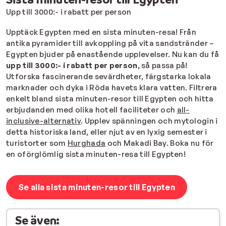
Upp till 3000:- i rabatt per person
Upptäck Egypten med en sista minuten-resa! Från
antika pyramider till avkoppling på vita sandstränder –
Egypten bjuder på enastående upplevelser. Nu kan du få
upp till 3000:- i rabatt per person
, så passa på!
Utforska fascinerande sevärdheter, färgstarka lokala
marknader och dyka i Röda havets klara vatten. Filtrera
enkelt bland sista minuten-resor till Egypten och hitta
erbjudanden med olika hotell faciliteter och
all-
inclusive-alternativ
. Upplev spänningen och mytologin i
detta historiska land, eller njut av en lyxig semester i
turistorter som
Hurghada
och Makadi Bay. Boka nu för
en oförglömlig sista minuten-resa till Egypten!
Se alla sista minuten-resor till Egypten
Se även: