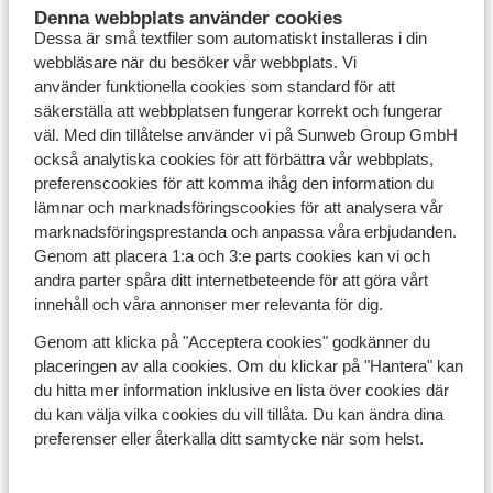
erbjuder oändliga möjligheter för en resa full av
Denna webbplats använder cookies
upptäckter. För de som söker avslappning finns
Dessa är små textfiler som automatiskt installeras i din
fantastiska badorter som Hurghada
och Makadi Bay
webbläsare när du besöker vår webbplats. Vi
längs
Röda havets kust
. Här kan du njuta av vita
använder funktionella cookies som standard för att
stränder, kristallklart vatten och ett rikt marint liv –
säkerställa att webbplatsen fungerar korrekt och fungerar
perfekt för dykning och snorkling.
väl. Med din tillåtelse använder vi på Sunweb Group GmbH
också analytiska cookies för att förbättra vår webbplats,
Familjevänliga hotell för en avslappnad och
preferenscookies för att komma ihåg den information du
enkel semester
lämnar och marknadsföringscookies för att analysera vår
marknadsföringsprestanda och anpassa våra erbjudanden.
Våra sista minuten-resor till Egypten erbjuder
Genom att placera 1:a och 3:e parts cookies kan vi och
dessutom flera
familjevänliga hotell med
andra parter spåra ditt internetbeteende för att göra vårt
bekvämligheter för både stora och små
. Många hotell
innehåll och våra annonser mer relevanta för dig.
har poolområden för barn, aktivitetsklubbar och
all
inclusive-paket som gör semestern enkel och
Genom att klicka på "Acceptera cookies" godkänner du
bekymmersfri
för hela familjen. Filtrera resor efter dina
placeringen av alla cookies. Om du klickar på "Hantera" kan
önskemål för att hitta barnvänliga hotell med
du hitta mer information inklusive en lista över cookies där
faciliteter som passar familjelivet. Oavsett om ni är ute
du kan välja vilka cookies du vill tillåta. Du kan ändra dina
efter spännande utflykter eller avkoppling på hotellet
preferenser eller återkalla ditt samtycke när som helst.
finns det alternativ för alla.
Boka din sista minuten-
resa
till Egypten nu och ge hela familjen en semester