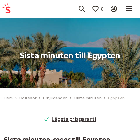
0
Sista minuten till Egypten
Hem
Solresor
Erbjudanden
Sista minuten
Egypten
Lägsta prisgaranti
Sista minuten-resor till Egypten