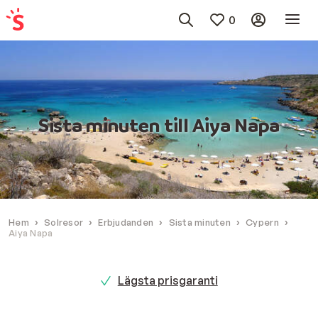
0
Sista minuten till Aiya Napa
Hem
Solresor
Erbjudanden
Sista minuten
Cypern
Aiya Napa
Lägsta prisgaranti