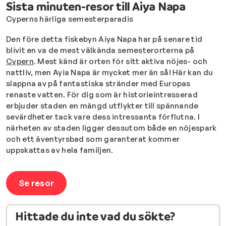
Sista minuten-resor till Aiya Napa
Cyperns härliga semesterparadis
Den före detta fiskebyn Aiya Napa har på senare tid
blivit en va de mest välkända semesterorterna på
Cypern
. Mest känd är orten för sitt aktiva nöjes- och
nattliv, men Ayia Napa är mycket mer än så! Här kan du
slappna av på fantastiska stränder med Europas
renaste vatten. För dig som är historieintresserad
erbjuder staden en mängd utflykter till spännande
sevärdheter tack vare dess intressanta förflutna. I
närheten av staden ligger dessutom både en nöjespark
och ett äventyrsbad som garanterat kommer
uppskattas av hela familjen.
Se resor
Hittade du inte vad du sökte?