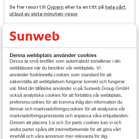
Se fler resor till
Cypern
eller ta en titt på
hela vårt
utbud av sista minuten-resor
Se även
Turkiets sydkust
Kreta
Denna webbplats använder cookies
Rhodos
Dessa är små textfiler som automatiskt installeras i din
webbläsare när du besöker vår webbplats. Vi
Mallorca
använder funktionella cookies som standard för att
säkerställa att webbplatsen fungerar korrekt och fungerar
väl. Med din tillåtelse använder vi på Sunweb Group GmbH
Hitta din sista minuten-resa
också analytiska cookies för att förbättra vår webbplats,
preferenscookies för att komma ihåg den information du
lämnar och marknadsföringscookies för att analysera vår
marknadsföringsprestanda och anpassa våra erbjudanden.
Genom att placera 1:a och 3:e parts cookies kan vi och
andra parter spåra ditt internetbeteende för att göra vårt
innehåll och våra annonser mer relevanta för dig.