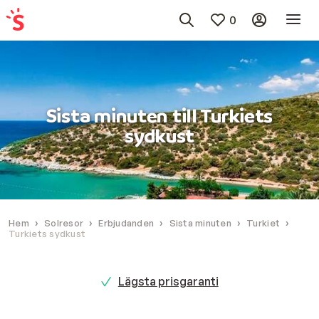
0
Sista minuten till Turkiets
sydkust
Hem
Solresor
Erbjudanden
Sista minuten
Turkiet
Turkiets sydkust
Lägsta prisgaranti