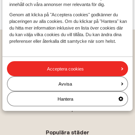
innehåll och våra annonser mer relevanta för dig.
Genom att klicka på "Acceptera cookies" godkänner du
placeringen av alla cookies. Om du klickar på "Hantera" kan
du hitta mer information inklusive en lista över cookies där
du kan välja vilka cookies du vill tillåta. Du kan ändra dina
Populära länder
preferenser eller återkalla ditt samtycke när som helst.
Grekland
Turkiet
Spanien
Acceptera cookies
Avvisa
Populära regioner
Kreta
Hantera
Zakynthos
Turkiets sydkust
Populära städer