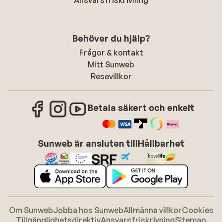
Ansvarsfriskrivning
Behöver du hjälp?
Frågor & kontakt
Mitt Sunweb
Resevillkor
Betala säkert och enkelt
Sunweb är ansluten till
Hållbarhet
Om Sunweb
Jobba hos Sunweb
Allmänna villkor
Cookies
Tillgänglighetsdirektiv
Ansvarsfriskrivning
Sitemap