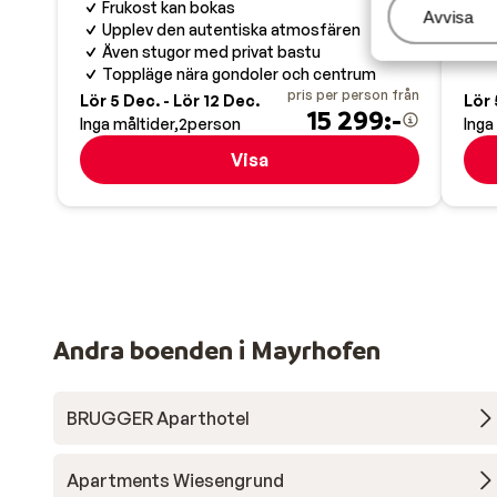
Frukost kan bokas
C
Hantera
Avvisa
Upplev den autentiska atmosfären
Även stugor med privat bastu
Toppläge nära gondoler och centrum
pris per person från
Lör 5 Dec. - Lör 12 Dec.
Lör 
15 299:-
Inga måltider
2
person
Inga
Visa
Andra boenden i Mayrhofen
BRUGGER Aparthotel
Apartments Wiesengrund