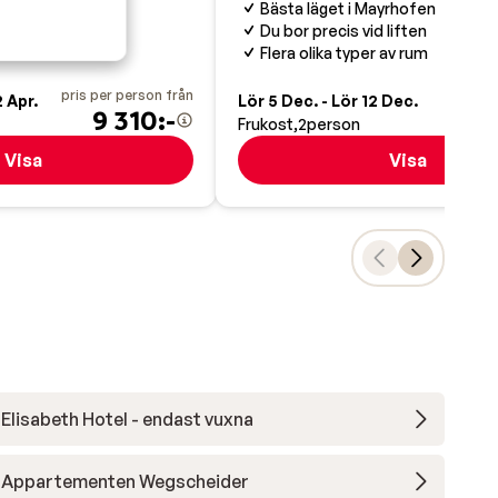
Bästa läget i Mayrhofen
fär
Du bor precis vid liften
Flera olika typer av rum
pris per person från
pris pe
 Apr.
Lör 5 Dec. - Lör 12 Dec.
9 310:-
10
Frukost
2
person
Visa
Visa
Elisabeth Hotel - endast vuxna
Appartementen Wegscheider