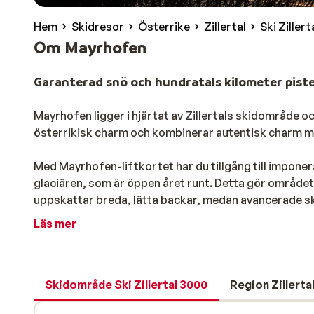
Hem
Skidresor
Österrike
Zillertal
Ski Ziller
Om Mayrhofen
Garanterad snö och hundratals kilometer piste
Mayrhofen ligger i hjärtat av
Zillertals
skidområde och
österrikisk charm och kombinerar autentisk charm 
Med Mayrhofen-liftkortet har du tillgång till imponera
glaciären, som är öppen året runt. Detta gör området 
uppskattar breda, lätta backar, medan avancerade sk
–
Österrikes
brantaste nedfart med en lutning på 78 %
Läs mer
för äventyrliga skidåkare och snowboardåkare.
Massor av variation för alla vintersportsentusi
Mayrhofens skidområde är en del av den större Zillerta
Skidområde Ski Zillertal 3000
Region Zillerta
Kaltenbach och Zillertal Arena med ett enda liftkort. 