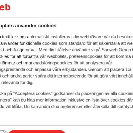
Stolsliftar
Släpliftar
plats använder cookies
textfiler som automatiskt installeras i din webbläsare när du besöker
 använder funktionella cookies som standard för att säkerställa att w
ekt och fungerar väl. Med din tillåtelse använder vi på Sunweb Gro
kies för att förbättra vår webbplats, preferenscookies för att komma 
u lämnar och marknadsföringscookies för att analysera vår
gsprestanda och anpassa våra erbjudanden. Genom att placera 1:a 
 och andra parter spåra ditt internetbeteende för att göra vårt innehål
relevanta för dig.
cka på "Acceptera cookies" godkänner du placeringen av alla cookie
Fantastisk
8.8
ntera" kan du hitta mer information inklusive en lista över cookies där
du vill tillåta. Du kan ändra dina preferenser eller återkalla ditt samt
alet S' Dörfl
Hotel Garni
rhofen
Ski Zillertal 3000
Österrike
Mayrhofen
Ski Zille
rivat bastu
Inomhuspool
yxiga stugor & lägenheter
Fina rum