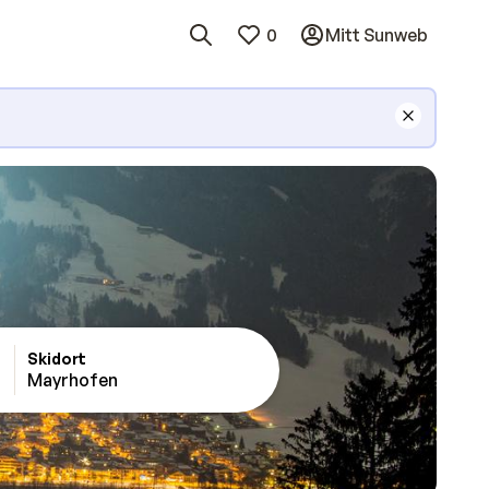
0
Mitt Sunweb
Skidort
Mayrhofen