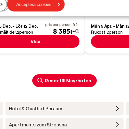
entralt läge
Autentisk atmos
Acceptera cookies
pris per person från
5 Dec. - Lör 12 Dec.
Mån 5 Apr. - Mån 12
8 385:-
 måltider
2
person
Frukost
2
person
Visa
Resor till Mayrhofen
Hotel & Gasthof Perauer
Apartments zum Strossna