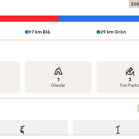
jligheter.
338
tt om alternativa aktiviteter: skridskoåkning på isbanan,
esparken. Tack vare den utmärkta infrastrukturen kan du enkel
efter en sista minuten-vintersportsemester? Då är Mayrhofen
97 km Blå
29 km Grön
ativ, perfekt för både korta skidresor och längre familjese
utmärkt snösäkerhet. I mars ligger det fortfarande ett tjoc
ta kontrasten för en varierad vintersportdag. På morgonen 
en kan du njuta av en varm äppelstrudel på en terrass med
1
3
Glaciär
Fun Park
ckså en livlig afterski-scen, med välkända hotspots som B
rheter kan äta på de bästa restaurangerna i Mayrhofen.
40
60