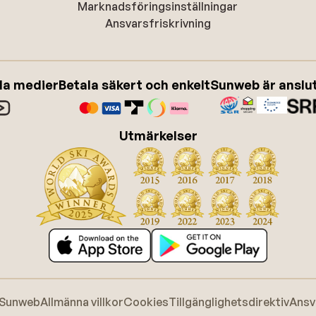
Marknadsföringsinställningar
Ansvarsfriskrivning
ala medier
Betala säkert och enkelt
Sunweb är anslute
Utmärkelser
 Sunweb
Allmänna villkor
Cookies
Tillgänglighetsdirektiv
Ansv