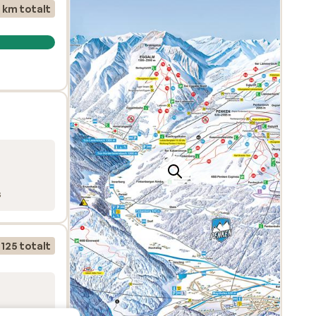
 km totalt
t ta
, med
mestrar.
kt
kan du
s
rück’n
125 totalt