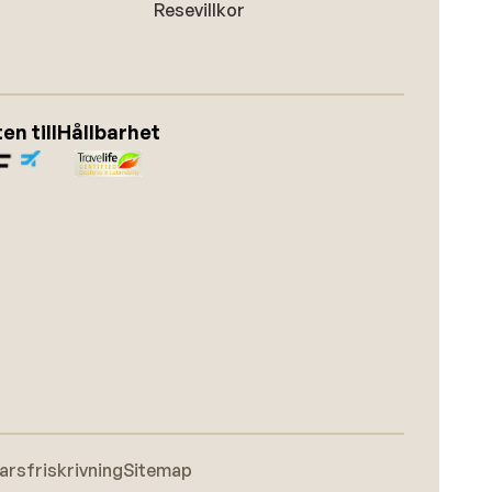
Resevillkor
n till
Hållbarhet
arsfriskrivning
Sitemap