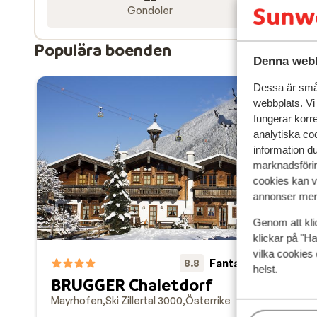
Gondoler
Populära boenden
Denna webb
Dessa är små 
webbplats. Vi
fungerar korr
analytiska coo
information d
marknadsförin
cookies kan vi
annonser mer 
Genom att kli
klickar på "Ha
vilka cookies 
Ch
Fantastisk
8.8
helst.
May
BRUGGER Chaletdorf
P
Mayrhofen
Ski Zillertal 3000
Österrike
L