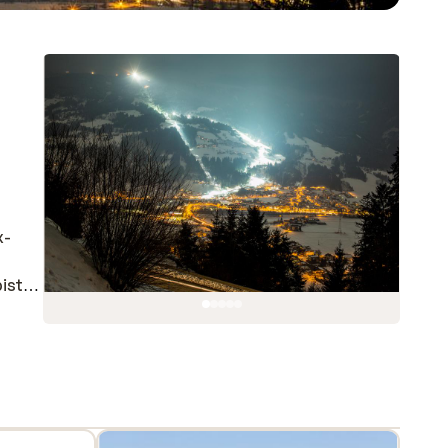
x-
pisten
heter
tal,
na