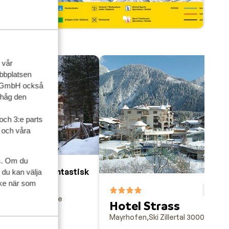
 vår
ebbplatsen
up GmbH också
ihåg den
och 3:e parts
l och våra
s. Om du
Fantastisk
8.8
 du kan välja
ycke när som
 Obermair
F
8.3
rtal 3000
Österrike
Hotel Strass
Mayrhofen
Ski Zillertal 3000
Österr