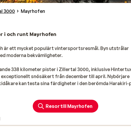
tal 3000
Mayrhofen
r i och runt Mayrhofen
 är ett mycket populärt vintersportsresmål. Byn utstrålar
med moderna bekvämligheter.
nde 338 kilometer pister i Zillertal 3000, inklusive Hintertu
exceptionellt snösäkert från december till april. Nybörjare
idåkare kan testa sina färdigheter i den berömda Harakiri-
. Offpiståkning är också möjligt, vilket ger gott om möjlig
ast
Resor till Mayrhofen
ldalen, vilket gör att du kan utforska backarna i Hochziller
l
Från de soliga backarna i Penkenjoch till de långa dalgångar