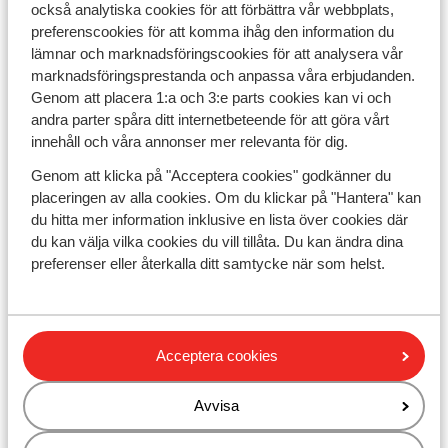
Blogg
också analytiska cookies för att förbättra vår webbplats,
Jobba hos oss
preferenscookies för att komma ihåg den information du
Företagsinformation
lämnar och marknadsföringscookies för att analysera vår
Hållbar semester
Cookiesinställningar
marknadsföringsprestanda och anpassa våra erbjudanden.
Marknadsföringsinställningar
Genom att placera 1:a och 3:e parts cookies kan vi och
Tillgänglighetsdirektiv
andra parter spåra ditt internetbeteende för att göra vårt
Ansvarsfriskrivning
innehåll och våra annonser mer relevanta för dig.
Genom att klicka på "Acceptera cookies" godkänner du
Solresor
placeringen av alla cookies. Om du klickar på "Hantera" kan
All Inclusive
du hitta mer information inklusive en lista över cookies där
Sista minuten
du kan välja vilka cookies du vill tillåta. Du kan ändra dina
Erbjudanden
preferenser eller återkalla ditt samtycke när som helst.
Sök resa
SKIDRESOR
Acceptera cookies
Erbjudanden
Resmål
Avvisa
Sista minuten
Sök resa