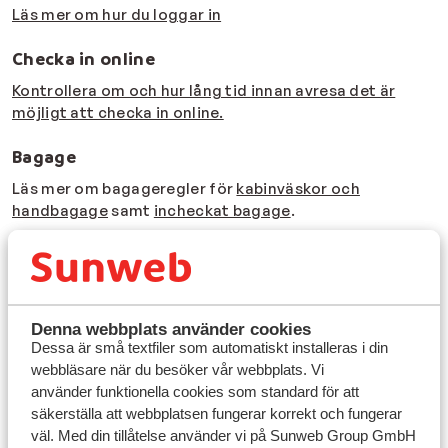
Läs mer om hur du loggar in
Checka in online
Kontrollera om och hur lång tid innan avresa det är
möjligt att checka in online.
Bagage
Läs mer om bagageregler för
kabinväskor och
handbagage
samt
incheckat bagage
.
För övriga frågor gällande seating eller bagage,
vänligen se om du kan hitta svaret bland
våra
vanligaste frågor
eller
kontakta oss
.
Denna webbplats använder cookies
Dessa är små textfiler som automatiskt installeras i din
webbläsare när du besöker vår webbplats. Vi
använder funktionella cookies som standard för att
Sunweb
säkerställa att webbplatsen fungerar korrekt och fungerar
Kontakta oss
väl. Med din tillåtelse använder vi på Sunweb Group GmbH
Om Sunweb