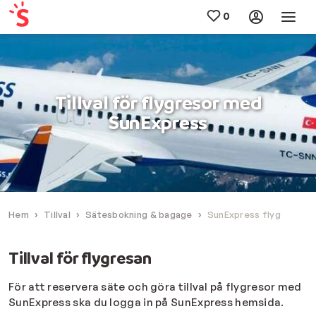
Tillval för flygresor med
SunExpress
Hem
Tillval
Sätesbokning & bagage
SunExpress flyg
Tillval för flygresan
För att reservera säte och göra tillval på flygresor med
SunExpress ska du logga in på SunExpress hemsida.