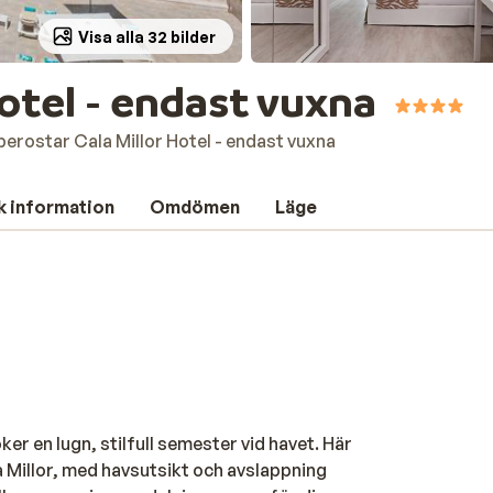
Visa alla 32 bilder
Hotel - endast vuxna
berostar Cala Millor Hotel - endast vuxna
k information
Omdömen
Läge
ker en lugn, stilfull semester vid havet. Här
a Millor, med havsutsikt och avslappning