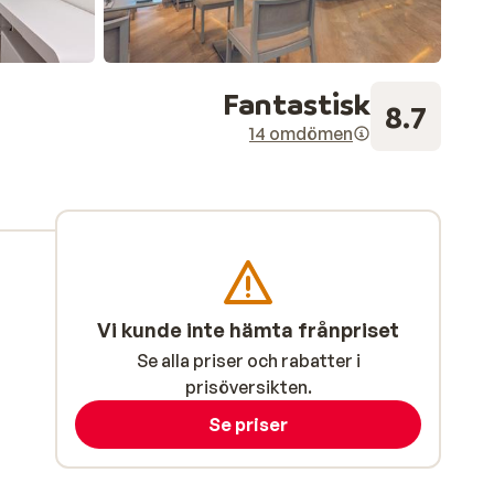
Fantastisk
8.7
14 omdömen
Vi kunde inte hämta frånpriset
Se alla priser och rabatter i
prisöversikten.
Se priser