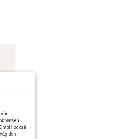
 vår
ebbplatsen
up GmbH också
ihåg den