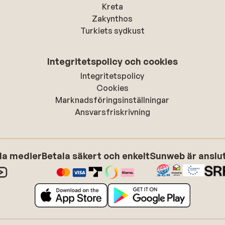
Kreta
Zakynthos
Turkiets sydkust
Integritetspolicy och cookies
Integritetspolicy
Cookies
Marknadsföringsinställningar
Ansvarsfriskrivning
ala medier
Betala säkert och enkelt
Sunweb är anslute