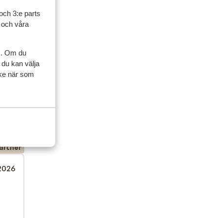
och 3:e parts
l och våra
s. Om du
 du kan välja
ycke när som
ner
artner
 2026