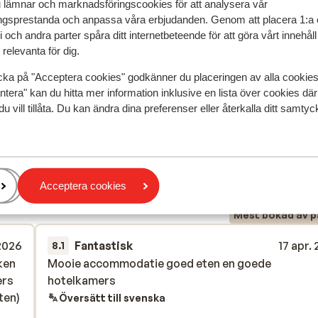
u lämnar och marknadsföringscookies för att analysera vår
gsprestanda och anpassa våra erbjudanden. Genom att placera 1:a 
 och andra parter spåra ditt internetbeteende för att göra vårt innehål
relevanta för dig.
cka på "Acceptera cookies" godkänner du placeringen av alla cookie
ntera" kan du hitta mer information inklusive en lista över cookies där
du vill tillåta. Du kan ändra dina preferenser eller återkalla ditt samt
speglar deras upplevelser av vår produkt.
Mer om recensio
Acceptera cookies
Mest bokad av p
2026
Fantastisk
17 apr.
8.1
ken
ken
Mooie accommodatie goed eten en goede
Mooie accommodatie goed eten en goede
ers
ers
hotelkamers
hotelkamers
ten)
ten)
Översätt till svenska