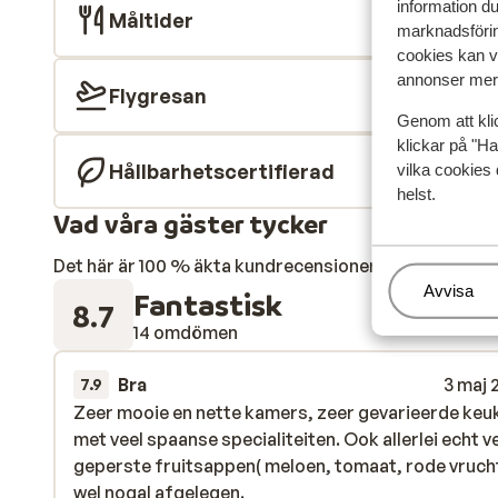
information d
Måltider
marknadsförin
cookies kan vi
annonser mer 
Flygresan
Genom att kli
klickar på "Ha
Hållbarhetscertifierad
vilka cookies 
helst.
Vad våra gäster tycker
Det här är 100 % äkta kundrecensioner som verkligen 
Hantera
Avvisa
Fantastisk
8.7
14 omdömen
Bra
3 maj 
7.9
Zeer mooie en nette kamers, zeer gevarieerde keu
Zeer mooie en nette kamers, zeer gevarieerde keu
met veel spaanse specialiteiten. Ook allerlei echt v
met veel spaanse specialiteiten. Ook allerlei echt v
geperste fruitsappen( meloen, tomaat, rode vruch
geperste fruitsappen( meloen, tomaat, rode vruch
wel nogal afgelegen.
wel nogal afgelegen.