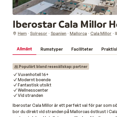
Iberostar Cala Millor 
Hem
Solresor
Spanien
Mallorca
Cala Millor
I
Allmänt
Rumstyper
Faciliteter
Praktis
Populärt bland resesällskap: partner
Vuxenhotell 16+
Modernt boende
Fantastisk utsikt
Wellnesscenter
Vid stranden
Iberostar Cala Millor är ett perfekt val för par som sö
bor du direkt vid stranden på Mallorcas östkust i Cal