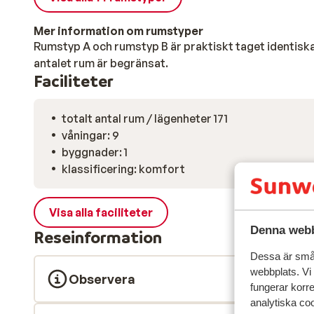
Mer information om rumstyper
Rumstyp A och rumstyp B är praktiskt taget identiska
antalet rum är begränsat.
Faciliteter
totalt antal rum / lägenheter 171
våningar: 9
byggnader: 1
klassificering: komfort
Visa alla faciliteter
Denna webb
Reseinformation
Dessa är små 
webbplats. Vi
Observera
fungerar korr
analytiska coo