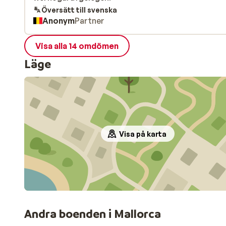
Översätt till svenska
Anonym
Partner
Visa alla 14 omdömen
Läge
Visa på karta
Andra boenden i Mallorca