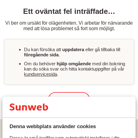
Ett oväntat fel inträffade…
Vi ber om ursäkt för olägenheten. Vi arbetar för närvarande
med att lösa problemet så fort som möjligt.
Du kan försöka att
uppdatera
eller gå tillbaka till
föregående sida
.
Om du behöver
hjälp omgående
med din bokning
kan du söka svar och hitta kontaktuppgifter på vår
kundservicesida
.
Sök & boka
Denna webbplats använder cookies
Hem
Solresor
Spanien
Mallorca
Camp de Mar
Zafiro Palace Andratx & SPA Hotel
Dessa är små textfiler som automatiskt installeras i din