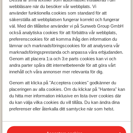
webbläsare när du besöker vår webbplats. Vi
använder funktionella cookies som standard för att
säkerställa att webbplatsen fungerar korrekt och fungerar
väl. Med din tillåtelse använder vi på Sunweb Group GmbH
Populära länder
också analytiska cookies för att förbättra vår webbplats,
preferenscookies för att komma ihåg den information du
Grekland
lämnar och marknadsföringscookies för att analysera vår
Turkiet
marknadsföringsprestanda och anpassa våra erbjudanden.
Spanien
Genom att placera 1:a och 3:e parts cookies kan vi och
andra parter spåra ditt internetbeteende för att göra vårt
innehåll och våra annonser mer relevanta för dig.
Populära regioner
Genom att klicka på "Acceptera cookies" godkänner du
Kreta
placeringen av alla cookies. Om du klickar på "Hantera" kan
Zakynthos
du hitta mer information inklusive en lista över cookies där
Turkiets sydkust
du kan välja vilka cookies du vill tillåta. Du kan ändra dina
preferenser eller återkalla ditt samtycke när som helst.
Populära städer
Chania