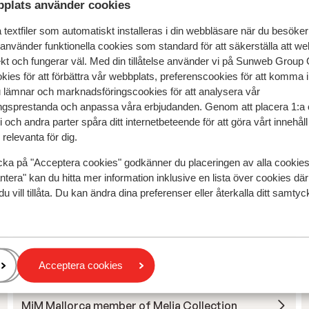
plats använder cookies
textfiler som automatiskt installeras i din webbläsare när du besöker
 använder funktionella cookies som standard för att säkerställa att w
ekt och fungerar väl. Med din tillåtelse använder vi på Sunweb Gro
kies för att förbättra vår webbplats, preferenscookies för att komma 
u lämnar och marknadsföringscookies för att analysera vår
r detta boende.
gsprestanda och anpassa våra erbjudanden. Genom att placera 1:a 
 och andra parter spåra ditt internetbeteende för att göra vårt innehål
relevanta för dig.
cka på "Acceptera cookies" godkänner du placeringen av alla cookie
ntera" kan du hitta mer information inklusive en lista över cookies där
Eques Petit Resort Hotel
du vill tillåta. Du kan ändra dina preferenser eller återkalla ditt samt
Bordoy Alcudia Port Suites - endast vuxna
Acceptera cookies
Iberostar Selection Albufera Park
MiM Mallorca member of Melia Collection