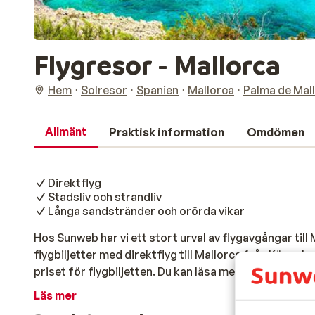
Flygresor - Mallorca
Hem
Solresor
Spanien
Mallorca
Palma de Mal
Allmänt
Praktisk information
Omdömen
Direktflyg
Stadsliv och strandliv
Långa sandstränder och orörda vikar
Hos Sunweb har vi ett stort urval av flygavgångar till 
flygbiljetter med direktflyg till Mallorca från Köpenha
priset för flygbiljetten. Du kan läsa mer om flygbilj
fliken "flyg".
Läs mer