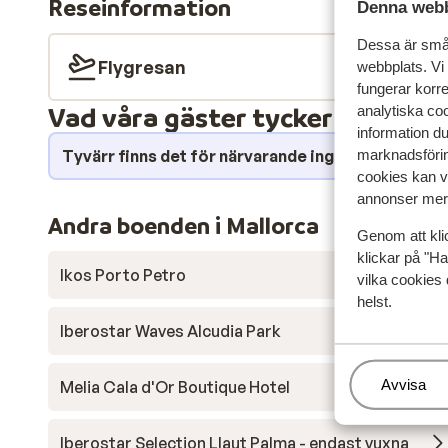
Reseinformation
Denna webb
Dessa är små 
Flygresan
webbplats. Vi
fungerar korr
Vad våra gäster tycker
analytiska coo
information d
Tyvärr finns det för närvarande inga omdömen fö
marknadsförin
cookies kan vi
annonser mer 
Andra boenden i Mallorca
Genom att kli
klickar på "Ha
Ikos Porto Petro
vilka cookies 
helst.
Iberostar Waves Alcudia Park
Hantera
Avvisa
Melia Cala d'Or Boutique Hotel
Iberostar Selection Llaut Palma - endast vuxna