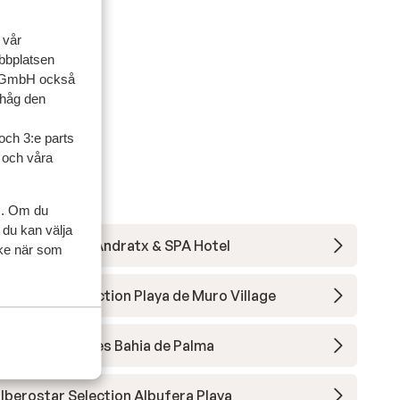
 vår
ebbplatsen
up GmbH också
ihåg den
och 3:e parts
l och våra
s. Om du
 du kan välja
Zafiro Palace Andratx & SPA Hotel
ycke när som
Iberostar Selection Playa de Muro Village
Iberostar Waves Bahia de Palma
Iberostar Selection Albufera Playa