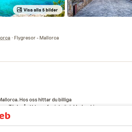
Visa alla 5 bilder
lorca
Flygresor - Mallorca
Mallorca. Hos oss hittar du billiga
mn. Tänk på att transfer inte är inkluderat i
etterna med Sunweb genom att klicka på