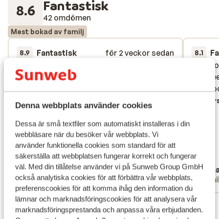
Fantastisk
8.6
42 omdömen
Mest bokad av familj
Fantastisk
för 2 veckor sedan
Fa
8.9
8.1
De er i receptionen meget
De er i receptionen meget
Heel g
Heel g
imødekommende og hjælpsomme.
imødekommende og hjælpsomme.
met ve
met ve
Pool'sne og stranden er meget
Pool'sne og stranden er meget
leuk vo
leuk vo
børnevenlige/tilpas lave. Mine børn på 2, 9
børnevenlige/tilpas lave. Mine børn på 2, 9
Övers
Denna webbplats använder cookies
og 12 år elskede dem. Vi lavede selv mad og
og 12 år elskede dem. Vi lavede selv mad og
hentede take away. Kan klart anbefales. Vi
hentede take away. Kan klart anbefales. Vi
Dessa är små textfiler som automatiskt installeras i din
webbläsare när du besöker vår webbplats. Vi
vil klart anbefale og benytte Sunweb igen.
vil klart anbefale og benytte Sunweb ig...
använder funktionella cookies som standard för att
mer
säkerställa att webbplatsen fungerar korrekt och fungerar
Översätt till svenska
väl. Med din tillåtelse använder vi på Sunweb Group GmbH
Maria Speich
Joh
också analytiska cookies för att förbättra vår webbplats,
Ensam förälder
Famil
preferenscookies för att komma ihåg den information du
lämnar och marknadsföringscookies för att analysera vår
Visa alla 42 omdömen
marknadsföringsprestanda och anpassa våra erbjudanden.