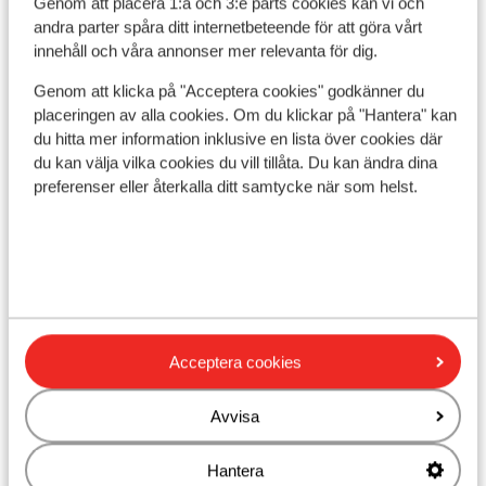
Läge
Genom att placera 1:a och 3:e parts cookies kan vi och
andra parter spåra ditt internetbeteende för att göra vårt
innehåll och våra annonser mer relevanta för dig.
Genom att klicka på "Acceptera cookies" godkänner du
placeringen av alla cookies. Om du klickar på "Hantera" kan
Visa på karta
du hitta mer information inklusive en lista över cookies där
du kan välja vilka cookies du vill tillåta. Du kan ändra dina
preferenser eller återkalla ditt samtycke när som helst.
I området
Avstånd till stranden ca 450 m (sandstrand,
solstolar (mot betalning) , parasoll (mot betalning)
)
Avstånd till centrum: ca 500 m
Acceptera cookies
Avstånd till flygplats ca 64 km
Avstånd till busshållplats ca 500 m
Avvisa
Avstånd till uttagsautomat ca 500 m
Närmaste butiker ca 150 m
Hantera