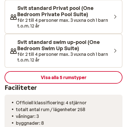
från hotellet ligger Can Picaforts breda, finkorniga
sandstrand som med sin långgrunda kust är idealisk
Svit standard Privat pool (One
för barnfamiljer. Slå dig ner på handduken och njut av
Bedroom Private Pool Suite)
för 2 till 4 personer max. 3 vuxna och 1 barn
solens värme, eller hyr en solstol från någon av
t.o.m. 12 år
strandklubbarna för extra bekvämlighet. Här råder en
härlig stämning, och det finns alltid något att göra för
den som vill ha lite omväxling från sol och bad.
Svit standard swim up-pool (One
Huvudrestaurangen Caprice serverar vällagad mat
Bedroom Swim Up Suite)
för 2 till 4 personer max. 3 vuxna och 1 barn
både från det spanska köket men även välkända
t.o.m. 12 år
internationella rätter. Är du sugen på något lättare
tilltugg eller något gott att dricka finns det i poolbaren
eller loungebaren. Minimarket finns i anslutning till
Visa alla 5 rumstyper
hotellet.
Faciliteter
Officiell klassificering: 4 stjärnor
totalt antal rum / lägenheter 258
våningar: 3
byggnader: 8