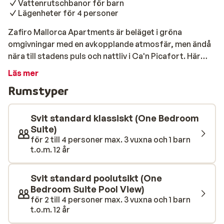
Vattenrutschbanor för barn
Lägenheter för 4 personer
Zafiro Mallorca Apartments är beläget i gröna
omgivningar med en avkopplande atmosfär, men ändå
nära till stadens puls och nattliv i Ca'n Picafort. Här
trivs barnfamiljen som vill semestra självständigt och
Läs mer
gärna laga egen mat, lika väl som vuxna som vill ha en
Rumstyper
avkopplad semester. Med ett stort poolområde som
erbjuder såväl vattenpark som relaxpool kommer detta
bli en minnesvärd semester för alla åldrar. I den
Svit standard klassiskt (One Bedroom
välskötta trädgården finner du ett inbjudande
Suite)
för 2 till 4 personer max. 3 vuxna och 1 barn
poolområde med hela tre pooler och ett eget litet
t.o.m. 12 år
paradis för barnen. Tillsammans kan ni ha kul i den
separata barnpoolen, fylld med piratskepp och
vattenrutschkanor, eller delta i någon av de roliga
Svit standard poolutsikt (One
aktiviteter som anordnas. För stunder av avkoppling
Bedroom Suite Pool View)
för 2 till 4 personer max. 3 vuxna och 1 barn
kan du njuta av en simtur i relaxpoolen eller unna dig en
t.o.m. 12 år
massage på hotellets spaavdelning. Cirka 600 meter