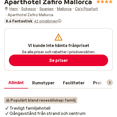
Aparthotel Zafiro Mallorca
Hem
Solresor
Spanien
Mallorca
Ca'n Picafort
Aparthotel Zafiro Mallorca
8.6 Fantastisk
42 omdömen
Vi kunde inte hämta frånpriset
Se alla priser och rabatter i prisöversikten.
Se priser
Allmänt
Rumstyper
Faciliteter
Praktisk in
Populärt bland resesällskap: familj
Trevligt familjehotell
Gångavstånd från strand och centrum