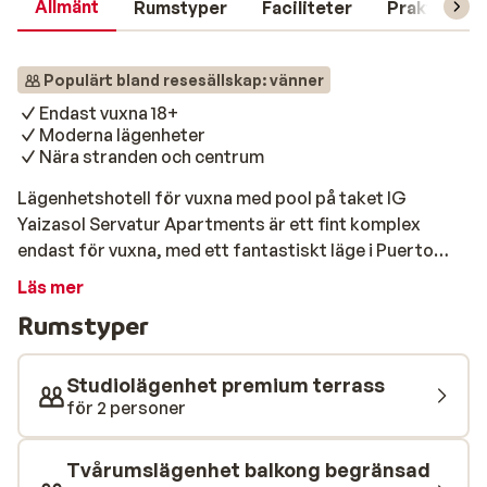
Allmänt
Rumstyper
Faciliteter
Praktisk in
Populärt bland resesällskap: vänner
Endast vuxna 18+
Moderna lägenheter
Nära stranden och centrum
Lägenhetshotell för vuxna med pool på taket IG
Yaizasol Servatur Apartments är ett fint komplex
endast för vuxna, med ett fantastiskt läge i Puerto
Rico. Tillsammans med de närliggande lägenheterna IG
Läs mer
Nachosol Atlantic by Servatur utgör det en enhet. De
Rumstyper
flesta faciliteterna finns på Nachosol Atlantic och du
har mölighet att använda även dessa. Lägenheterna är
moderna och ljusa, där du kan njuta av det behagliga
Studiolägenhet premium terrass
klimatet på din egen balkong eller terrass året runt.
för 2 personer
Strand & pool Både stranden och centrum ligger inom
gångavstånd, så att du kan få ut det mesta av din
Tvårumslägenhet balkong begränsad
semester. Hotellet har en härlig swimmingpool och en