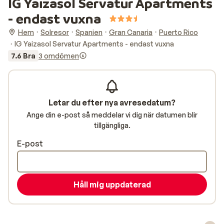
IG Yaizasol Servatur Apartments
- endast vuxna
Hem
Solresor
Spanien
Gran Canaria
Puerto Rico
IG Yaizasol Servatur Apartments - endast vuxna
7.6 Bra
3 omdömen
Letar du efter nya avresedatum?
Ange din e-post så meddelar vi dig när datumen blir
tillgängliga.
E-post
Håll mig uppdaterad