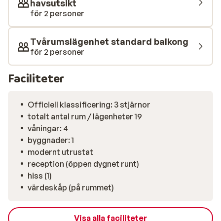
havsutsikt
jacuzzi med solterrass på taket med en vacker utsikt!
för 2 personer
Mat & dryck Inga måltider ingår. Omgivningarna
Eftersom Puerto Rico klättrar upp i de omgivande
Tvårumslägenhet standard balkong
bergen, så kan en promenad genom staden bli ganska
för 2 personer
brant på sina ställen. Däremot finns det många trevliga
restauranger där det är möjligt att njuta av den
Faciliteter
magnifika utsikten över staden och havet. I Puerto Rico
finns det flera shopping- och nöjescentra som gör din
Officiell klassificering: 3 stjärnor
resan extra minnesvärd. Den största är Centro
totalt antal rum / lägenheter 19
Comercial Puerto Rico och ligger är mitt i staden. Här
våningar: 4
hittar allt från stormarknader och klädbutiker till
byggnader: 1
banker, barer och diskotek.
modernt utrustat
reception (öppen dygnet runt)
hiss (1)
värdeskåp (på rummet)
Visa alla faciliteter