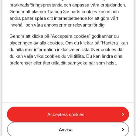
Visa på karta
marknadsföringsprestanda och anpassa våra erbjudanden.
Genom att placera 1:a och 3:e parts cookies kan vi och
andra parter spåra ditt internetbeteende för att göra vårt
innehåll och våra annonser mer relevanta för dig.
Genom att klicka på "Acceptera cookies" godkänner du
I området
placeringen av alla cookies. Om du klickar på "Hantera" kan
Avstånd till stranden ca 500 m (sandstrand, via en
du hitta mer information inklusive en lista över cookies där
lätt sluttande väg)
du kan välja vilka cookies du vill tillåta. Du kan ändra dina
Avstånd till centrum: ca 700 m
preferenser eller återkalla ditt samtycke när som helst.
Avstånd till gamla stadskärnan ca 700 m
Avstånd till bargata ca 700 m
Avstånd till flygplats ca 48 km
Avstånd till hamnen ca 850 m
Avstånd till busshållplats ca 400 m
Avstånd till uttagsautomat ca 200 m
Närmaste butiker ca 200 m
Acceptera cookies
Närmaste kiosk ca 200 m
Närmaste restaurang ca 700 m
Avvisa
Närmaste apotek ca 450 m