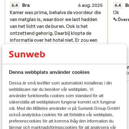
Bra
6 aug. 2025
B
6.4
6.4
Kamer was prima, behalve de voordeur die
Kamer was prima, behalve de voordeur die
Ok
Ok
van matglas is, waardoor we last hadden
van matglas is, waardoor we last hadden
Övers
van het licht van de buren. Ook is het
van het licht van de buren. Ook is het
ontzettend gehorig. Daarbij klopte de
ontzettend gehorig. Daarbij klopte de
informatie over het hotel niet. Er zou een
informatie over het hotel niet. Er zou een
fitnessruimte zijn, er zouden NL’se en
fitnessruimte zijn, er zouden NL’se en
Duitse zenders zijn, er zou een strijkplank
Duitse zenders...
mer
aanwezig zijn, dit alles was er niet.
Översätt till svenska
Anonym
Ano
Denna webbplats använder cookies
Vänner
Part
Dessa är små textfiler som automatiskt installeras i din
Visa alla 3 omdömen
webbläsare när du besöker vår webbplats. Vi
använder funktionella cookies som standard för att
Läge
säkerställa att webbplatsen fungerar korrekt och fungerar
väl. Med din tillåtelse använder vi på Sunweb Group GmbH
också analytiska cookies för att förbättra vår webbplats,
preferenscookies för att komma ihåg den information du
lämnar och marknadsföringscookies för att analysera vår