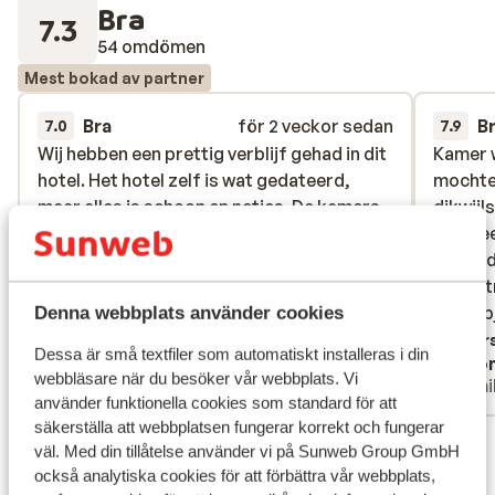
Bra
7.3
54 omdömen
Mest bokad av partner
Bra
för 2 veckor sedan
B
7.0
7.9
Wij hebben een prettig verblijf gehad in dit
Wij hebben een prettig verblijf gehad in dit
Kamer 
Kamer 
hotel. Het hotel zelf is wat gedateerd,
hotel. Het hotel zelf is wat gedateerd,
mochten
mochten
maar alles is schoon en netjes. De kamers
maar alles is schoon en netjes. De kamers
dikwijl
dikwijl
en de algemene ruimtes worden goed
en de algemene ruimtes worden goed
was hee
was hee
schoongemaakt, wat erg fijn is. Het
schoongemaakt, wat erg fijn is. Het
gekruid
gekruid
personeel is ontzettend vriendelijk en
personeel is ontzettend vriendelijk en
voor st
voor st
behulpzaam. Niet iedereen spreekt even
behulpzaam. Nie...
mer
uitstap
uitstapj
Denna webbplats använder cookies
goed Engels, maar dat hebben wij niet als
regelen
Översätt till svenska
Övers
Dessa är små textfiler som automatiskt installeras i din
Anonym
Ano
een probleem ervaren. Ze doen hun best
een mee
webbläsare när du besöker vår webbplats. Vi
Familj
Famil
om je te helpen en dat wordt zeker
aan het
använder funktionella cookies som standard för att
gewaardeerd. Het eten was prima, maar
bijgebo
säkerställa att webbplatsen fungerar korrekt och fungerar
Visa alla 54 omdömen
niet bijzonder. Er was voldoende keuze, al
voor. E
väl. Med din tillåtelse använder vi på Sunweb Group GmbH
zou wat meer variatie welkom zijn.
allemaa
Läge
också analytiska cookies för att förbättra vår webbplats,