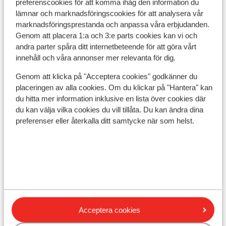
Daarnaast mocht het eten soms wat
Hoogda
preferenscookies för att komma ihåg den information du
warmer zijn, omdat het regelmatig aan de
voor de
lämnar och marknadsföringscookies för att analysera vår
marknadsföringsprestanda och anpassa våra erbjudanden.
koude kant was. Het zwembad bij het hotel
Genom att placera 1:a och 3:e parts cookies kan vi och
is goed verzorgd en er waren eigenlijk
andra parter spåra ditt internetbeteende för att göra vårt
altijd voldoende ligbedden beschikbaar,
Visa på karta
innehåll och våra annonser mer relevanta för dig.
wat erg prettig is. Het waterpark is
absoluut een grote aanrader en een
Genom att klicka på "Acceptera cookies" godkänner du
enorme plus van dit hotel. De glijbanen zijn
placeringen av alla cookies. Om du klickar på "Hantera" kan
fantastisch en je kunt je daar gemakkelijk
du hitta mer information inklusive en lista över cookies där
du kan välja vilka cookies du vill tillåta. Du kan ändra dina
een hele dag vermaken. Wel vonden wij dat
I området
preferenser eller återkalla ditt samtycke när som helst.
de hygiëne daar iets beter kon. Er werd niet
Avstånd till stranden ca 250 m (sandstrand, via en
overal even goed schoongemaakt en op
lätt sluttande väg, solstolar (mot betalning) ,
sommige plekken oogde het wat minder
parasoll (mot betalning) )
fris. Al met al hebben wij een fijne vakantie
Avstånd till centrum: ca 200 m
gehad. Zoek je een modern luxe hotel, dan
Avstånd till flygplats ca 51 km
is dit misschien niet de beste keuze. Maar
Avstånd till hamnen ca 7500 m
ben je op zoek naar een schoon hotel met
Avstånd till busshållplats ca 50 m
vriendelijk personeelsuitje, een fijn
Avstånd till uttagsautomat (på boendet)
Acceptera cookies
zwembad en een geweldig waterpark, dan
Närmaste butiker ca 200 m