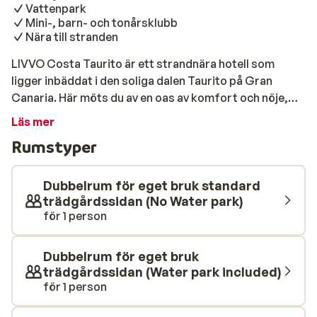
Vattenpark
Mini-, barn- och tonårsklubb
Nära till stranden
LIVVO Costa Taurito är ett strandnära hotell som
ligger inbäddat i den soliga dalen Taurito på Gran
Canaria. Här möts du av en oas av komfort och nöje,
omgiven av frodig grönska och det glittrande Atlanten
Läs mer
– med andra ord; en perfekt destination för både
Rumstyper
familjer, par och vänner. Hotellet erbjuder moderna och
rymliga rum som är smakfullt inredda och utrustade
med allt du behöver för en bekväm vistelse. Stranden
Dubbelrum för eget bruk standard
ligger endast fem minuters promenad från ditt hotell.
trädgårdssidan (No Water park)
för 1 person
Väljer du att spendera din dag på hotellet är poolen en
fin plats att spendera sin semesterdag vid. För barnen
finns det mycket att göra, bland annat en miniklubb där
Dubbelrum för eget bruk
roliga och utmanande aktiviteter anordnas.
trädgårdssidan (Water park included)
Naturligtvis kan de också göra av med all sin energi i
för 1 person
vattenparken för timmar av vattenglädje. Medans