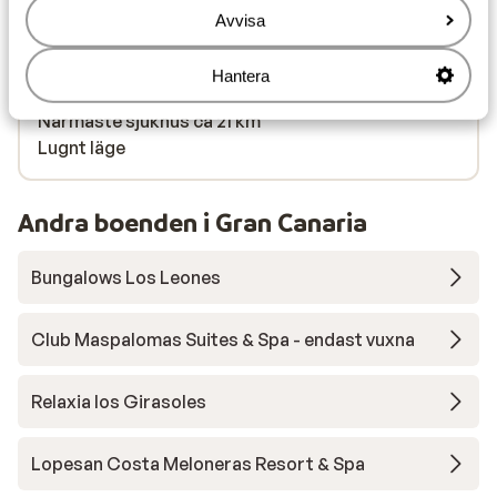
is dit zeker een aanrader.
Närmaste kiosk ca 200 m
Avvisa
Närmaste restaurang ca 250 m
Närmaste apotek ca 8 km
Hantera
Närmaste läkare ca 250 m
Närmaste sjukhus ca 21 km
Lugnt läge
Andra boenden i Gran Canaria
Bungalows Los Leones
Club Maspalomas Suites & Spa - endast vuxna
Relaxia los Girasoles
Lopesan Costa Meloneras Resort & Spa