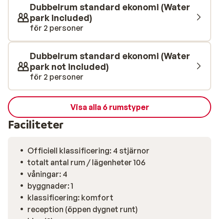
barnen blir är iväg på sitt kan du koppla av i det
Dubbelrum standard ekonomi (Water
omfattande spa-avdelningen. Njut av en varierad buffé
park included)
med både internationella rätter och lokala
för 2 personer
specialiteter. Under dagen serveras enklare
rätter/snacks och svalkande drycker i
Dubbelrum standard ekonomi (Water
pool/snacksbaren.
park not included)
för 2 personer
Visa alla 6 rumstyper
Faciliteter
Officiell klassificering: 4 stjärnor
totalt antal rum / lägenheter 106
våningar: 4
byggnader: 1
klassificering: komfort
reception (öppen dygnet runt)