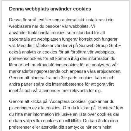
Denna webbplats använder cookies
Andra boenden i Gran Canaria
Dessa är små textfiler som automatiskt installeras i din
webbläsare när du besöker vår webbplats. Vi
Bungalows Los Leones
använder funktionella cookies som standard för att
säkerställa att webbplatsen fungerar korrekt och fungerar
Club Maspalomas Suites & Spa - endast vuxna
väl. Med din tillåtelse använder vi på Sunweb Group GmbH
också analytiska cookies för att förbättra vår webbplats,
preferenscookies för att komma ihåg den information du
Relaxia los Girasoles
lämnar och marknadsföringscookies för att analysera vår
marknadsföringsprestanda och anpassa våra erbjudanden.
Lopesan Costa Meloneras Resort & Spa
Genom att placera 1:a och 3:e parts cookies kan vi och
andra parter spåra ditt internetbeteende för att göra vårt
innehåll och våra annonser mer relevanta för dig.
Hartaguna Hotel - endast vuxna
Genom att klicka på "Acceptera cookies" godkänner du
placeringen av alla cookies. Om du klickar på "Hantera" kan
Don Gregory by Dunas Hotel - endast vuxna
du hitta mer information inklusive en lista över cookies där
du kan välja vilka cookies du vill tillåta. Du kan ändra dina
Cristina by Tigotan Las Palmas Hotel - endast
preferenser eller återkalla ditt samtycke när som helst.