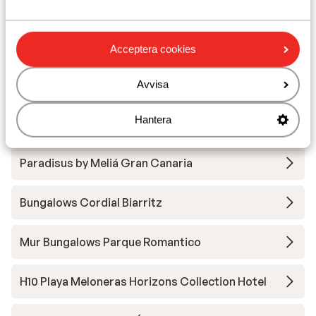
vuxna
Lopesan Baobab Resort
Acceptera cookies
Lopesan Villa del Conde Resort & Thalasso
Avvisa
Hantera
Marina Bay View Apartments - endast vuxna
Paradisus by Meliá Gran Canaria
Bungalows Cordial Biarritz
Mur Bungalows Parque Romantico
H10 Playa Meloneras Horizons Collection Hotel