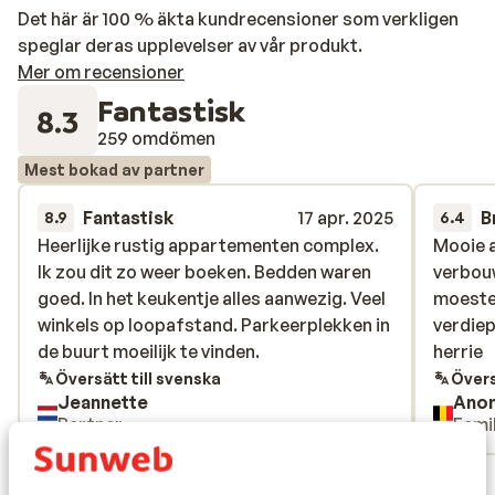
moderna lägenhet. Njut av en drink på din rymliga
Det här är 100 % äkta kundrecensioner som verkligen
balkong innan du går ut och äter middag. Eller du
speglar deras upplevelser av vår produkt.
kanske föredrar att laga en god måltid själv i det
Mer om recensioner
välutrustade köket. Hur som helst kommer detta att bli
Fantastisk
8.3
en underbar semester!
259 omdömen
Mest bokad av partner
Fantastisk
17 apr. 2025
B
8.9
6.4
Heerlijke rustig appartementen complex.
Heerlijke rustig appartementen complex.
Mooie 
Mooie 
Ik zou dit zo weer boeken. Bedden waren
Ik zou dit zo weer boeken. Bedden waren
verbou
verbou
goed. In het keukentje alles aanwezig. Veel
goed. In het keukentje alles aanwezig. Veel
moeste
moeste
winkels op loopafstand. Parkeerplekken in
winkels op loopafstand. Parkeerplekken in
verdiep
verdiep
de buurt moeilijk te vinden.
de buurt moeilijk te vinden.
herrie
herrie
Översätt till svenska
Övers
Jeannette
Ano
Partner
Famil
Visa alla 259 omdömen