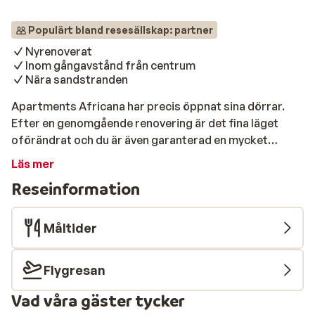
Populärt bland resesällskap: partner
Nyrenoverat
Inom gångavstånd från centrum
Nära sandstranden
Apartments Africana har precis öppnat sina dörrar.
Efter en genomgående renovering är det fina läget
oförändrat och du är även garanterad en mycket
bekväm vistelse på soliga Gran Canaria. Inom några
Läs mer
steg är du redan på stranden, som du når via en liten
Reseinformation
stig. Det finns även trevliga barer och butiker i
området, så det råder ingen brist på underhållning.
Även om du har ett centralt läge är det en lugn
Måltider
atmosfär vid poolen och du kan koppla av i solen. Vill du
upptäcka Maspalomas världsberömda sanddyner? Du
Flygresan
kan se de gnistra på långt håll från lägenheterna, men
att besöka platsen är spektakulärt! Efter en dag av sol,
Vad våra gäster tycker
bad och utforskande av området kan du koppla av i din