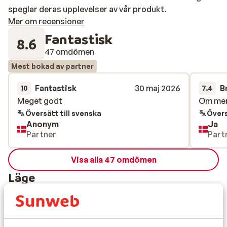
speglar deras upplevelser av vår produkt.
Mer om recensioner
Fantastisk
8.6
47 omdömen
Mest bokad av partner
Fantastisk
30 maj 2026
B
10
7.4
Meget godt
Meget godt
Om men 
Om men 
Översätt till svenska
Övers
Anonym
Ja
Partner
Part
Visa alla 47 omdömen
Läge