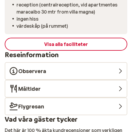
där det är möjligt att njuta av den magnifika utsikten
reception (centralreception, vid apartmentes
över staden och havet. I Puerto Rico finns det flera
maracaibo 30 mtr from villa magna)
shopping- och nöjescentra som gör din resan extra
ingen hiss
minnesvärd. Den största är Centro Comercial Puerto
värdeskåp (på rummet)
Rico och ligger är mitt i staden. Här hittar allt från
stormarknader och klädbutiker till banker, barer och
diskotek.
Visa alla faciliteter
Reseinformation
Observera
Måltider
Flygresan
Vad våra gäster tycker
Det här är 100 % äkta kundrecensioner som verkligen