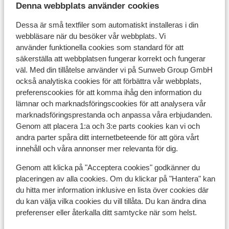
Denna webbplats använder cookies
Visa på karta
Dessa är små textfiler som automatiskt installeras i din
webbläsare när du besöker vår webbplats. Vi
använder funktionella cookies som standard för att
säkerställa att webbplatsen fungerar korrekt och fungerar
I området
väl. Med din tillåtelse använder vi på Sunweb Group GmbH
också analytiska cookies för att förbättra vår webbplats,
Avstånd till stranden ca 300 m (sandstrand)
preferenscookies för att komma ihåg den information du
Avstånd till centrum: ca 500 m
lämnar och marknadsföringscookies för att analysera vår
Avstånd till bargata ca 500 m
marknadsföringsprestanda och anpassa våra erbjudanden.
Avstånd till busshållplats ca 400 m
Genom att placera 1:a och 3:e parts cookies kan vi och
Avstånd till uttagsautomat ca 50 m
andra parter spåra ditt internetbeteende för att göra vårt
Närmaste butiker ca 50 m
innehåll och våra annonser mer relevanta för dig.
Närmaste kiosk ca 50 m
Genom att klicka på "Acceptera cookies" godkänner du
Närmaste restaurang ca 50 m
placeringen av alla cookies. Om du klickar på "Hantera" kan
Närmaste apotek ca 150 m
du hitta mer information inklusive en lista över cookies där
Närmaste läkare ca 1500 m
du kan välja vilka cookies du vill tillåta. Du kan ändra dina
Närmaste sjukhus ca 8 km
preferenser eller återkalla ditt samtycke när som helst.
På en lätt sluttande väg