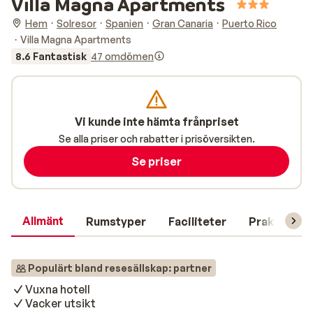
Villa Magna Apartments
Hem
Solresor
Spanien
Gran Canaria
Puerto Rico
Villa Magna Apartments
8.6 Fantastisk
47 omdömen
Vi kunde inte hämta frånpriset
Se alla priser och rabatter i prisöversikten.
Se priser
Allmänt
Rumstyper
Faciliteter
Praktisk in
Populärt bland resesällskap: partner
Vuxna hotell
Vacker utsikt